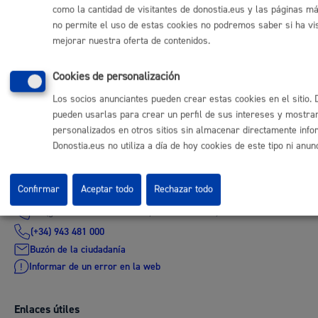
como la cantidad de visitantes de donostia.eus y las páginas má
EH BILDU, sobre políticas municipales dirigidas a
no permite el uso de estas cookies no podremos saber si ha visi
jóvenes en el contexto de la pandemia.
mejorar nuestra oferta de contenidos.
12 -
Moción de control, presentada por el Grupo
Elkarrekin Donostia, relativa a las politicas
Cookies de personalización
feministas para reducir la brecha entre hombres y
Los socios anunciantes pueden crear estas cookies en el sitio.
mujeres.
pueden usarlas para crear un perfil de sus intereses y mostra
personalizados en otros sitios sin almacenar directamente info
Donostia.eus no utiliza a día de hoy cookies de este tipo ni anun
Comunícate con el Ayuntamiento de Donostia / San
Sebastián
Confirmar
Aceptar todo
Rechazar todo
(gratuito desde Donostia / San Sebastián)
010
(+34) 943 481 000
Buzón de la ciudadanía
Informar de un error en la web
Enlaces útiles