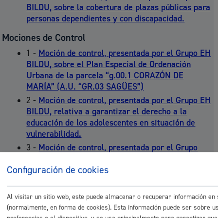
BILDU, sobre la cobertura de plazas públicas para
personas dependientes y con discapacidad.
Mociones de Control
1 -
Moción de control, presentada por el Grupo EH
BILDU, sobre el Plan Especial de Ordenación
Urbana de la parcela “g.00.1 CORAZÓN DE
MARÍA” (A.U. “GR.03 SAGÜES”)
2 -
Moción de control, presentada por el Grupo EH
BILDU, relativa a garantizar el derecho a la
educación de los adolescentes en situación de
vulnerabilidad.
3 -
Moción de control, presentada por el Grupo
PP, sobre el carrusel tipo Belle Epoque ubicado
Configuración de cookies
en la plaza Zuberoa.
4 -
Moción de control, presentada por el Grupo
PP, relativa a la peatonalización del Paseo de la
Al visitar un sitio web, este puede almacenar o recuperar información en
Concha.
(normalmente, en forma de cookies). Esta información puede ser sobre us