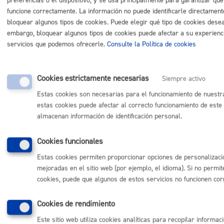
preferencias o el dispositivo, y se usa principalmente para garantizar que 
5 -
Moción de control, presentada por el Grupo
funcione correctamente. La información no puede identificarle directament
PP, sobre la subvención a los Piratas durante la
bloquear algunos tipos de cookies. Puede elegir qué tipo de cookies desea 
Semana Grande 2021.
embargo, bloquear algunos tipos de cookies puede afectar a su experiencia
6 -
Moción de control, presentada por el Grupo EH
servicios que podemos ofrecerle.
Consulte la Política de cookies
BILDU, relativa a la falta de mantenimiento del
barrio de Larratxo.
7 -
Moción de control, presentada por el Grupo EH
Cookies estrictamente necesarias
Siempre activo
BILDU, relativa a los locales de las asociaciones
Estas cookies son necesarias para el funcionamiento de nuestr
de la calle Amara.
estas cookies puede afectar al correcto funcionamiento de este 
8 -
Moción de control, presentada por el Grupo
almacenan información de identificación personal.
Elkarrekin Donostia, relativa a la recogida de
vertidos con amianto.
Cookies funcionales
9 -
Moción de control, presentada por el Grupo EH
Estas cookies permiten proporcionar opciones de personalizaci
BILDU, sobre el paro y la precariedad de las
mejoradas en el sitio web (por ejemplo, el idioma). Si no permit
mujeres en la pandemia y sus consecuencias.
cookies, puede que algunos de estos servicios no funcionen co
10 -
Moción de control, presentada por el Grupo
Elkarrekin Donostia, relativa al elevado coste de
Cookies de rendimiento
la tasa de residuos.
Este sitio web utiliza cookies analíticas para recopilar informac
11 -
Moción de control, presentada por el Grupo