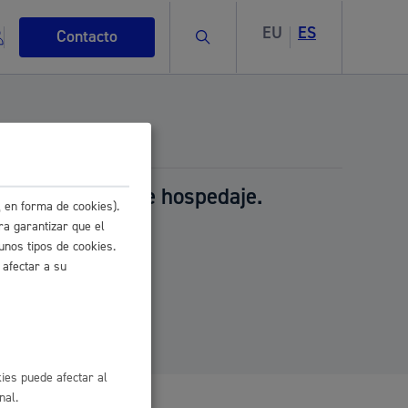
EU
ES
Buscar
Contacto
ferente a usos de hospedaje.
 en forma de cookies).
s
ra garantizar que el
unos tipos de cookies.
 afectar a su
ismo
ies puede afectar al
nal.