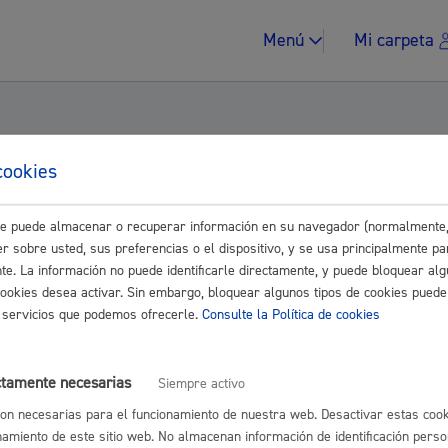
Menú
Mi carpeta
cookies
ón del Plan General de Ordenación Urbana re
este puede almacenar o recuperar información en su navegador (normalmente,
Impuestos y multa
r sobre usted, sus preferencias o el dispositivo, y se usa principalmente pa
ación del Territorio
nte. La información no puede identificarle directamente, y puede bloquear alg
cookies desea activar. Sin embargo, bloquear algunos tipos de cookies puede
os servicios que podemos ofrecerle.
Consulte la Política de cookies
Vivienda y urban
ctamente necesarias
Siempre activo
on necesarias para el funcionamiento de nuestra web. Desactivar estas cook
namiento de este sitio web. No almacenan información de identificación perso