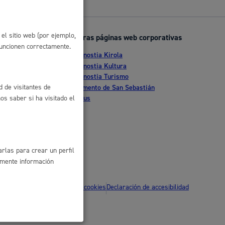
 residuos y medioambiente
el sitio web (por ejemplo,
Otras páginas web corporativas
funcionen correctamente.
Donostia Kirola
nte
Donostia Kultura
Donostia Turismo
tia
Fomento de San Sebastián
d de visitantes de
Dbus
s saber si ha visitado el
co y empleo
rlas para crear un perfil
amente información
ítica de privacidad
Política de cookies
Declaración de accesibilidad
humanos y convivencia