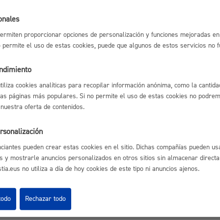
Espacio público,
onales
ermiten proporcionar opciones de personalización y funciones mejoradas en 
astián
Enlaces útiles
no permite el uso de estas cookies, puede que algunos de estos servicios no 
Ofertas de empleo
Perfil del contrata
endimiento
Sede electrónica
Euskera
Mapas - GeoDonos
utiliza cookies analíticas para recopilar información anónima, como la cantida
Sala de prensa
las páginas más populares. Si no permite el uso de estas cookies no podremo
Mapa web
 nuestra oferta de contenidos.
rsonalización
Desarrollo económi
ciantes pueden crear estas cookies en el sitio. Dichas compañías pueden usa
s y mostrarle anuncios personalizados en otros sitios sin almacenar direct
ia.eus no utiliza a día de hoy cookies de este tipo ni anuncios ajenos.
Aviso legal
Pol
 Ijentea 1,
Igualdad, derechos 
todo
Rechazar todo