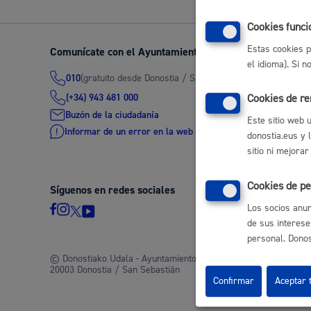
Movilidad
Cookies funci
Estas cookies p
Comunícate con el Ayuntamiento de Donostia / San Seb
el idioma). Si 
(gratuito desde Donostia / San Sebastián)
010
(+34) 943 481 000
Cookies de r
Seguridad ciudadana y emergencias
Buzón de la ciudadanía
Este sitio web 
Informar de un error en la web
donostia.eus y 
sitio ni mejorar
Cookies de pe
Síguenos en redes sociales
Salud Pública, animales y consumo
Los socios anun
de sus interese
personal. Donost
© Donostiako Udala - Ayuntamiento de Donostia / San Sebastián
20003 Donostia / San Sebastián
Infancia y juventud
Confirmar
Aceptar 