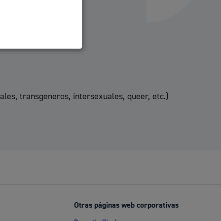
Ayuda a la tramitación
es, transgeneros, intersexuales, queer, etc.)
Otras páginas web corporativas