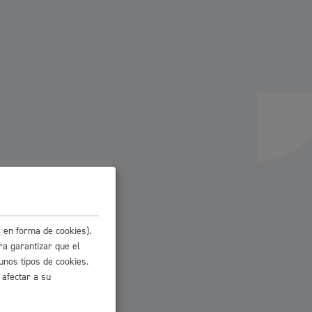
 residuos y medioambiente
co y empleo
 en forma de cookies).
ra garantizar que el
unos tipos de cookies.
 afectar a su
humanos y convivencia