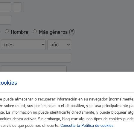
Espacio público,
r
Hombre
Más géneros (*)
Euskera
cookies
Desarrollo económi
este puede almacenar o recuperar información en su navegador (normalmente,
r sobre usted, sus preferencias o el dispositivo, y se usa principalmente pa
nte. La información no puede identificarle directamente, y puede bloquear alg
cookies desea activar. Sin embargo, bloquear algunos tipos de cookies puede
Igualdad, derechos 
os servicios que podemos ofrecerle.
Consulte la Política de cookies