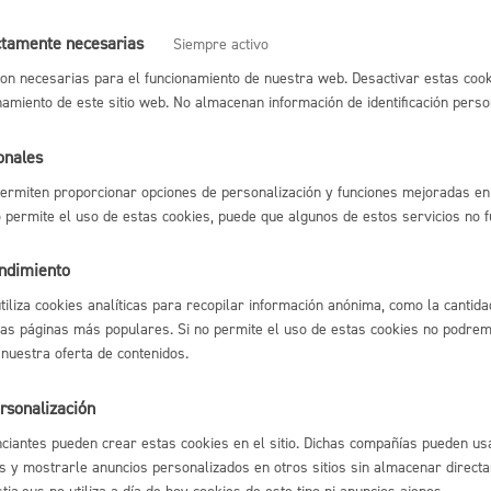
ctamente necesarias
Siempre activo
Cultura
on necesarias para el funcionamiento de nuestra web. Desactivar estas cook
namiento de este sitio web. No almacenan información de identificación perso
blo
Lo entiendo
No lo entiendo
era
Castellano
onales
ermiten proporcionar opciones de personalización y funciones mejoradas en 
Turismo
no permite el uso de estas cookies, puede que algunos de estos servicios no 
No
endimiento
utiliza cookies analíticas para recopilar información anónima, como la cantida
las páginas más populares. Si no permite el uso de estas cookies no podremo
 nuestra oferta de contenidos.
bastián podrá grabar la imagen y/o voz exclusivamente par
rsonalización
lidad
Administración municipa
tamiento de San Sebastián. Que tal y como exige la propia 
les exclusivamente para la difusión y/o promoción del propi
ciantes pueden crear estas cookies en el sitio. Dichas compañías pueden usa
as
Tablón de anuncios oficia
s y mostrarle anuncios personalizados en otros sitios sin almacenar direct