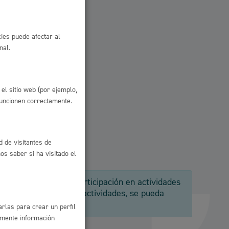
ies puede afectar al
nal.
el sitio web (por ejemplo,
funcionen correctamente.
d de visitantes de
s saber si ha visitado el
a la promoción de participación en actividades
l
naturaleza de dichas actividades, se pueda
Catálogo de trámites
o servicio.
rlas para crear un perfil
les
amente información