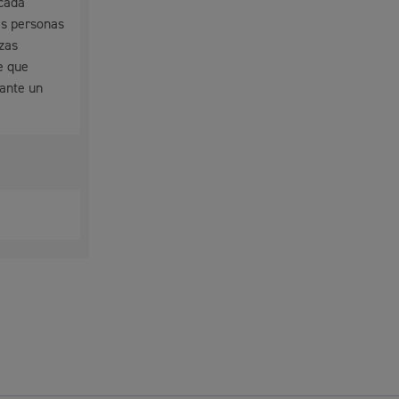
 cada
es personas
azas
e que
rante un