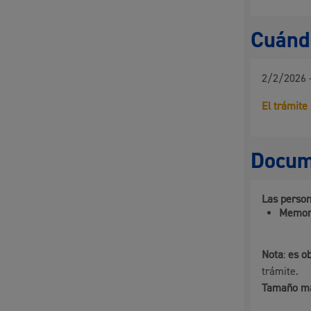
Cuándo
Participación ciudadana y asociacionismo
2/2/2026 
El trámite
Deporte
Docum
Las person
Memor
Nota
:
es o
La ciudad
Actua
trámite.
Tamaño m
La ciudad ahora
Notici