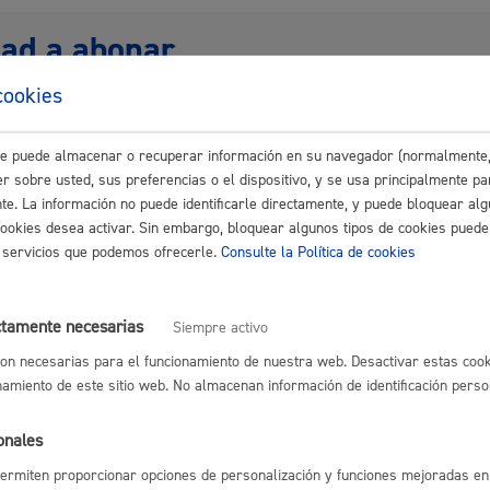
s
Calendario fiscal
dad a abonar
a cultural
Portal de transparencia
cookies
este puede almacenar o recuperar información en su navegador (normalmente,
de resolución y sentido del silenc
r sobre usted, sus preferencias o el dispositivo, y se usa principalmente pa
nte. La información no puede identificarle directamente, y puede bloquear alg
cookies desea activar. Sin embargo, bloquear algunos tipos de cookies puede
imado:
3 meses
Plazo legal:
3 meses
Sentido del silencio:
Negativo
os servicios que podemos ofrecerle.
Consulte la Política de cookies
del procedimiento
ctamente necesarias
Siempre activo
on necesarias para el funcionamiento de nuestra web. Desactivar estas cook
ísicas
namiento de este sitio web. No almacenan información de identificación perso
o de la solicitud.
uración de los listados de personas interesadas por parte del Servici
onales
ipación Ciudadana
solicitudes superan las plazas, sorteo entre las personas interesadas
ermiten proporcionar opciones de personalización y funciones mejoradas en 
ación por el medio elegido en la solicitud.