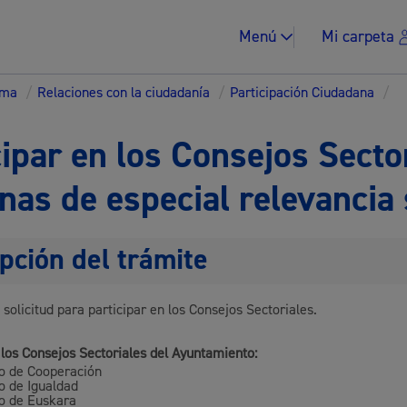
Menú
Mi carpeta
ema
/
Relaciones con la ciudadanía
/
Participación Ciudadana
/
cipar en los Consejos Sector
nas de especial relevancia 
Impuestos y multa
pción del trámite
 solicitud para participar en los Consejos Sectoriales.
Vivienda y urban
 los Consejos Sectoriales del Ayuntamiento:
o de Cooperación
o de Igualdad
o de Euskara