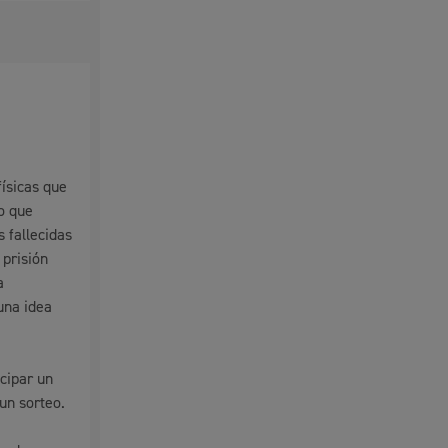
físicas que
co que
s fallecidas
 prisión
a
una idea
cipar un
un sorteo.