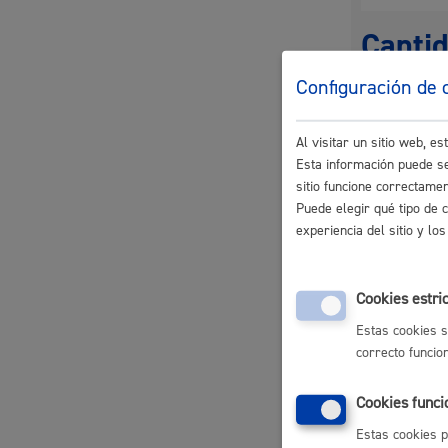
Descubre la ciudad
Aviso
Canti
La ciudad futura
Agend
Configuración de 
Gratuito
Al visitar un sitio web, 
Plazo 
Esta información puede se
sitio funcione correctame
Puede elegir qué tipo de 
Plazo est
experiencia del sitio y l
Pasos 
Cookies estri
Estas cookies s
Personas f
correcto funcio
Registr
Config
Cookies funci
Partic
Si las 
Estas cookies p
Notific