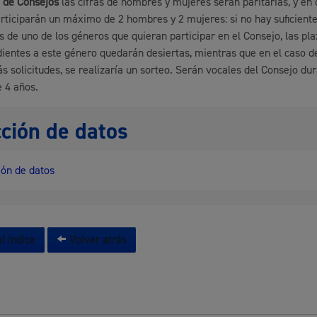
o de Consejos
las cifras de hombres y mujeres serán paritarias, y en
rticiparán un máximo de 2 hombres y 2 mujeres: si no hay suficient
s de uno de los géneros que quieran participar en el Consejo, las pl
ientes a este género quedarán desiertas, mientras que en el caso d
s solicitudes, se realizaría un sorteo. Serán vocales del Consejo du
 4 años.
ción de datos
ón de datos
l índice
Volver atrás