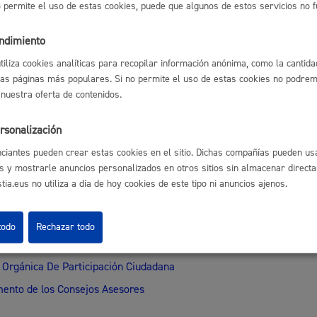
no permite el uso de estas cookies, puede que algunos de estos servicios no 
e especial prestigio social
endimiento
o de la solicitud.
e de la Secretaría del Consejo para comprobación de los requisitos.
utiliza cookies analíticas para recopilar información anónima, como la cantida
o del pleno del Consejo.
las páginas más populares. Si no permite el uso de estas cookies no podremo
ación por el medio elegido en la solicitud.
 nuestra oferta de contenidos.
sable de la tramitación
rsonalización
ciantes pueden crear estas cookies en el sitio. Dichas compañías pueden usa
s y mostrarle anuncios personalizados en otros sitios sin almacenar direct
nto:
Dirección de Presidencia
ia.eus no utiliza a día de hoy cookies de este tipo ni anuncios ajenos.
tiva
todo
Rechazar todo
Orgánica De Participación Ciudadana
ento de los Consejos Asesores