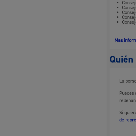
Consej
Consej
Movilidad
Consej
Consej
Consej
Mas inform
Seguridad ciudadana y emergencias
Quién 
La perso
Salud Pública, animales y consumo
Puedes a
rellena
Si quie
de repr
Infancia y juventud