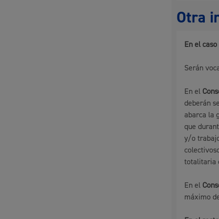
Otra i
En el caso
Serán voca
En el
Cons
deberán se
abarca la g
que durant
y/o trabajo
colectivos
totalitaria
En el
Cons
máximo de 