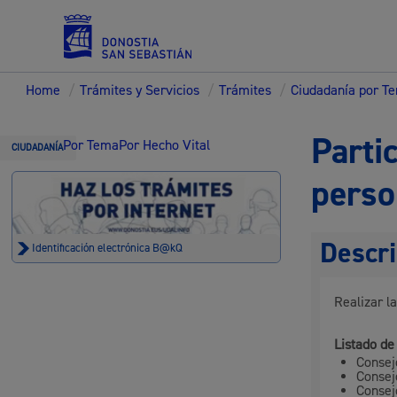
Home
/
Trámites y Servicios
/
Trámites
/
Ciudadanía por T
Servicios
Parti
Por Tema
Por Hecho Vital
CIUDADANÍA
perso
Padrón y asuntos personales
Descri
Identificación electrónica B@kQ
Realizar la
Servicios sociales
Listado de
Consej
Consej
Consej