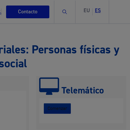
EU
ES
Buscar
Contacto
iales: Personas físicas y
social
s
Telemático
ismo
Comenzar