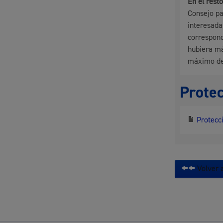
En el rest
Consejo pa
interesada
correspond
hubiera má
máximo de
Protec
Protecci
Volver a