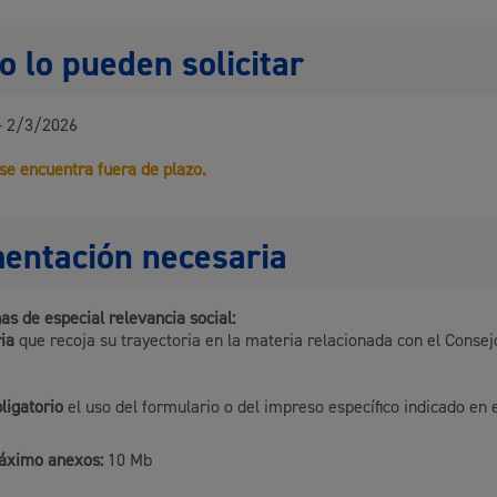
 lo pueden solicitar
Cultura
- 2/3/2026
 se encuentra fuera de plazo.
Turismo
entación necesaria
as de especial relevancia social:
ia
que recoja su trayectoria en la materia relacionada con el Consej
bligatorio
el uso del formulario o del impreso específico indicado en 
lidad
Administración municipa
áximo anexos:
10 Mb
as
Tablón de anuncios oficia