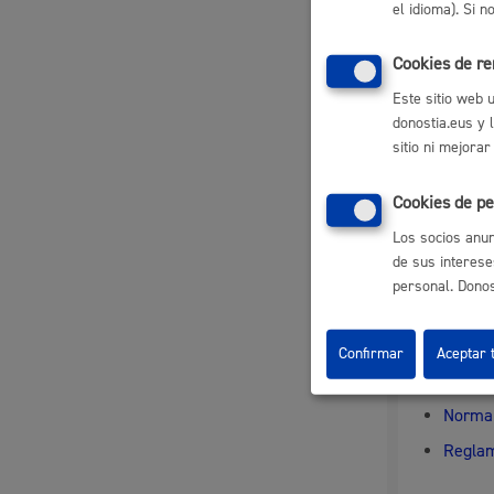
el idioma). Si 
Personas d
Cookies de r
Registr
Inform
Este sitio web 
Acuerd
donostia.eus y 
Notific
sitio ni mejorar
Respon
Cookies de pe
Los socios anun
de sus interese
Departame
personal. Donost
Norma
Confirmar
Aceptar 
Norma 
Reglam