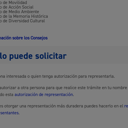
o de Movilidad
o de Acción Social
Espacio público,
o de Medio Ambiente
o de la Memoria Histórica
o de Diversidad Cultural
ación sobre los Consejos
Euskera
lo puede solicitar
na interesada o quien tenga autorización para representarla.
Desarrollo económi
utorizar a otra persona para que realice este trámite en tu nombre
ndo esta
autorización de representación
.
res otorgar una representación más duradera puedes hacerlo en el
r
esentantes
.
Igualdad, derechos 