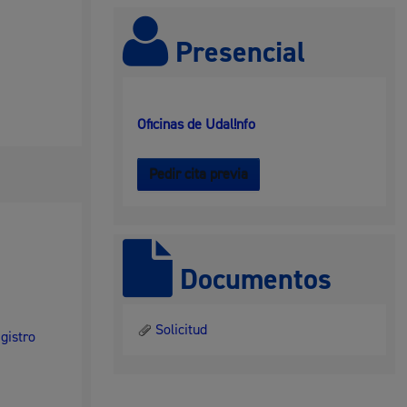
 residuos y medioambiente
Presencial
Oficinas de Udal!nfo
Pedir cita previa
co y empleo
Documentos
Solicitud
egistro
humanos y convivencia