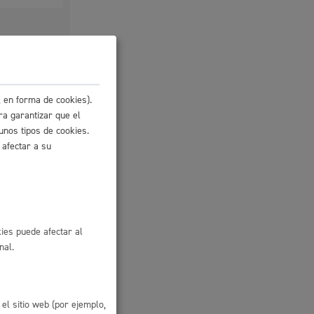
Ayuda a la tramitación
 en forma de cookies).
io
ra garantizar que el
unos tipos de cookies.
 afectar a su
ies puede afectar al
nal.
o de
el sitio web (por ejemplo,