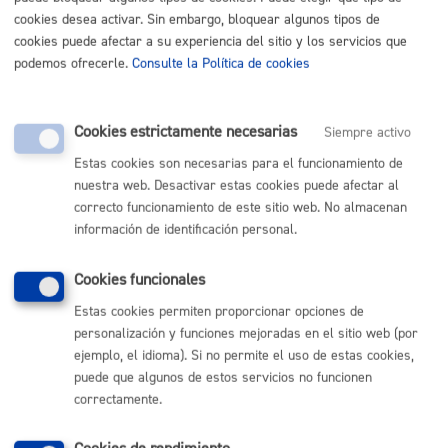
cookies desea activar. Sin embargo, bloquear algunos tipos de
específico indicado en este trámite.
cookies puede afectar a su experiencia del sitio y los servicios que
Tamaño máximo anexos:
10 Mb
podemos ofrecerle.
Consulte la Política de cookies
Cantidad a abonar
Cookies estrictamente necesarias
Siempre activo
Estas cookies son necesarias para el funcionamiento de
Tasas por la Ocupación del Dominio Público Municipal
nuestra web. Desactivar estas cookies puede afectar al
**Anexo a regir desde el 1 de enero de 2026
correcto funcionamiento de este sitio web. No almacenan
Tasa
: 3,79€/m2/día (4,17 € si reserva), salvo en caso de
información de identificación personal.
ocupaciones de duración inferior a 1 hora (no reservas
de aparcamiento), en cuyo caso no se cobrará nada. La
Cookies funcionales
tasa se cobrará una vez finalizada la ocupación.
Estas cookies permiten proporcionar opciones de
Fianza
solo en algunos casos concretos (en caso
personalización y funciones mejoradas en el sitio web (por
necesario se le requerirá).
ejemplo, el idioma). Si no permite el uso de estas cookies,
puede que algunos de estos servicios no funcionen
correctamente.
Plazo de resolución y sentido