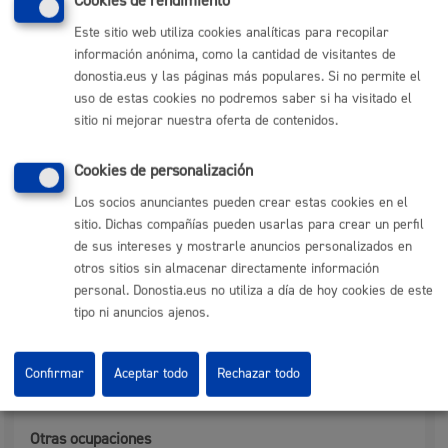
del silencio
Cookies de rendimiento
Este sitio web utiliza cookies analíticas para recopilar
información anónima, como la cantidad de visitantes de
Plazo estimado:
10 días
Plazo legal:
3 meses
donostia.eus y las páginas más populares. Si no permite el
Sentido del silencio:
Negativo
uso de estas cookies no podremos saber si ha visitado el
Diez días hábiles (10) en el caso de los vehículos de más
sitio ni mejorar nuestra oferta de contenidos.
de 3.500 kg que vayan a ocupar o afectar acera o zona
peatonal.
Cookies de personalización
Cinco días hábiles (5) en los demás casos.
Los socios anunciantes pueden crear estas cookies en el
sitio. Dichas compañías pueden usarlas para crear un perfil
Pasos del procedimiento
de sus intereses y mostrarle anuncios personalizados en
otros sitios sin almacenar directamente información
personal. Donostia.eus no utiliza a día de hoy cookies de este
Ocupaciones simples
tipo ni anuncios ajenos.
Registro de la solicitud y documentación
Subsanación de documentación, en su caso
Resolución de concesión o denegación
Confirmar
Aceptar todo
Rechazar todo
Cobro de tasa
Otras ocupaciones