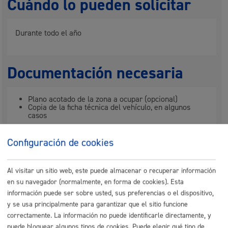
Cuándo lo pueden solicitar
Durante todo el año
Documentación necesaria
Plano acotado de la zona a ocupar (opcional)
Copia de la ficha técnica del vehículo, en algunos
casos
Configuración de cookies
En el caso de
transporte especial,
deberá presentar:
Autorización Complementaria de Circulación (ACC)
Descripción de todo el recorrido a realizar, suscrito
Al visitar un sitio web, este puede almacenar o recuperar información
por persona técnica competente (según la Ley
38/1999 de Ordenación de la Edificación), con el
en su navegador (normalmente, en forma de cookies). Esta
cálculo de la envolvente de giro (artículo 8.2.3 de la
información puede ser sobre usted, sus preferencias o el dispositivo,
norma 3.1-IC).
y se usa principalmente para garantizar que el sitio funcione
correctamente. La información no puede identificarle directamente, y
puede bloquear algunos tipos de cookies. Puede elegir qué tipo de
Nota
:
es obligatorio
el uso del formulario o del impreso