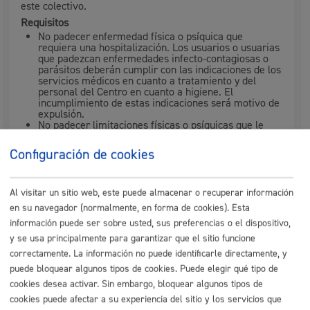
este colectivo.
Requisitos
No padecer enfermedad física o psíquica que
requiera una hospitalización. Los usuarios o usuarias
que padezcan enfermedades infecto-contagiosas o
parásitos deberán cumplir con las indicaciones de los
servicios médicos en cuanto a tratamiento y del
personal del Centro en cuanto a higiene. El
incumplimiento de estas indicaciones será́ motivo de
expulsión.
No padecer limitaciones físicas o psíquicas que le
hagan dependiente de terceros para las actividades
de la vida diaria.
Configuración de cookies
No acudir en evidente estado de embriaguez o bajo
los efectos de cualquier otra droga que pueda
perturbar la convivencia en el Centro.
No tener prohibida la entrada como consecuencia de
Al visitar un sitio web, este puede almacenar o recuperar información
imposición de alguna de las sanciones previstas en el
en su navegador (normalmente, en forma de cookies). Esta
Reglamento
información puede ser sobre usted, sus preferencias o el dispositivo,
No haber usado el servicio los 3 meses anteriores
y se usa principalmente para garantizar que el sitio funcione
correctamente. La información no puede identificarle directamente, y
puede bloquear algunos tipos de cookies. Puede elegir qué tipo de
Cuándo lo pueden solicitar
cookies desea activar. Sin embargo, bloquear algunos tipos de
cookies puede afectar a su experiencia del sitio y los servicios que