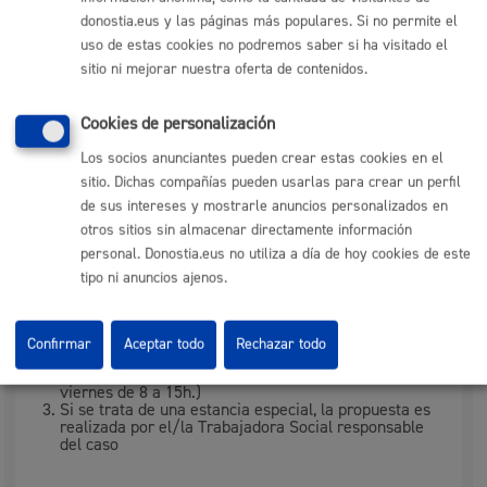
Plazo de resolución y sentido
donostia.eus y las páginas más populares. Si no permite el
del silencio
uso de estas cookies no podremos saber si ha visitado el
sitio ni mejorar nuestra oferta de contenidos.
Plazo estimado:
En el momento
Cookies de personalización
Plazo legal:
No procede
Los socios anunciantes pueden crear estas cookies en el
Sentido del silencio:
No procede
sitio. Dichas compañías pueden usarlas para crear un perfil
de sus intereses y mostrarle anuncios personalizados en
otros sitios sin almacenar directamente información
Pasos del procedimiento
personal. Donostia.eus no utiliza a día de hoy cookies de este
tipo ni anuncios ajenos.
Acudir al Centro Municipal de Acogida Social e
identificarse
Se ofrece la posibilidad de entrevista con los
Confirmar
Aceptar todo
Rechazar todo
trabajadores/as sociales del Centro para aquellas
personas que así lo deseen (Horario de Lunes a
viernes de 8 a 15h.)
Si se trata de una estancia especial, la propuesta es
realizada por el/la Trabajadora Social responsable
del caso