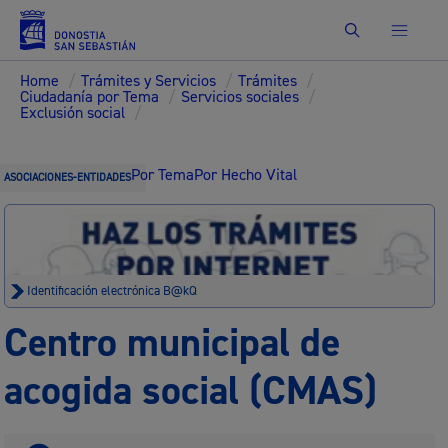
Buscar
Home
/
Trámites y Servicios
/
Trámites
/
Ciudadanía por Tema
/
Servicios sociales
/
Exclusión social
/
Por Tema
Por Hecho Vital
ASOCIACIONES-ENTIDADES
Identificación electrónica B@kQ
Centro municipal de
acogida social (CMAS)