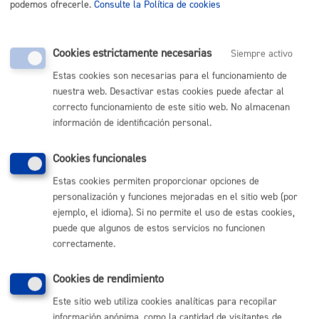
Durante todo el año
podemos ofrecerle.
Consulte la Política de cookies
Cookies estrictamente necesarias
Documentación necesaria
Siempre activo
Estas cookies son necesarias para el funcionamiento de
nuestra web. Desactivar estas cookies puede afectar al
Documento/s que identifiquen a la personas. Serán
correcto funcionamiento de este sitio web. No almacenan
válidos los siguientes: DNI o NIE, pasaporte del país de
información de identificación personal.
origen u otros documentos en la que figure el nombre y
un apellido de la persona y que hayan sido expedidos por
Cookies funcionales
un organismo público de la UE.
Estas cookies permiten proporcionar opciones de
Tamaño máximo anexos:
10 Mb
personalización y funciones mejoradas en el sitio web (por
ejemplo, el idioma). Si no permite el uso de estas cookies,
puede que algunos de estos servicios no funcionen
Cantidad a abonar
correctamente.
Cookies de rendimiento
Gratuito
Este sitio web utiliza cookies analíticas para recopilar
información anónima, como la cantidad de visitantes de