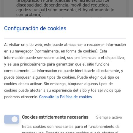
la Diputación Foral (Causas 1-6: acreditación de
discapacidad, dependencia, movilidad reducida,
agudeza visual) si no presenta, el Ayuntamiento lo
comprobará).
Informe de osakidetza (Causa 4: acreditación de
enfermedad neurodegenerativa; Causa 5:
Configuración de cookies
acreditación de dependencia de aparatos etc.)
Resolución de la Seguridad Social sobre Incapacidad
Total, absoluta o gran invalidez (Causa 2)
Al visitar un sitio web, este puede almacenar o recuperar información
Renovación (la persona interesada deberá mantener los
en su navegador (normalmente, en forma de cookies). Esta
requisitos exigidos para su otorgamiento)
información puede ser sobre usted, sus preferencias o el dispositivo,
2 fotografías actualizadas tamaño carnet.
y se usa principalmente para garantizar que el sitio funcione
Fotocopia DNI de la persona solicitante.
correctamente. La información no puede identificarle directamente, y
Robo
puede bloquear algunos tipos de cookies. Puede elegir qué tipo de
Denuncia
cookies desea activar. Sin embargo, bloquear algunos tipos de
cookies puede afectar a su experiencia del sitio y los servicios que
podemos ofrecerle.
Consulte la Política de cookies
Nota: es obligatorio
el uso del formulario o del impreso
específico indicado en este trámite.
Tamaño máximo anexos:
10 Mb
Cookies estrictamente necesarias
Siempre activo
Estas cookies son necesarias para el funcionamiento de