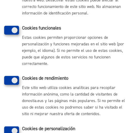
nuestra web. Desactivar estas cookies puede afectar al
Cantidad a abonar
correcto funcionamiento de este sitio web. No almacenan
información de identificación personal.
Gratuito
Cookies funcionales
Estas cookies permiten proporcionar opciones de
Plazo de resolución y sentido
personalización y funciones mejoradas en el sitio web (por
del silencio
ejemplo, el idioma). Si no permite el uso de estas cookies,
puede que algunos de estos servicios no funcionen
correctamente.
Plazo estimado:
10 días
Plazo legal:
3 meses
Sentido del silencio:
Positivo
Cookies de rendimiento
Siempre dependiendo de otras administraciones
Este sitio web utiliza cookies analíticas para recopilar
información anónima, como la cantidad de visitantes de
donostia.eus y las páginas más populares. Si no permite el
Pasos del procedimiento
uso de estas cookies no podremos saber si ha visitado el
sitio ni mejorar nuestra oferta de contenidos.
Registro de la solicitud y documentación
Subsanación de documentación, en su caso.
Cookies de personalización
Revisión de condiciones.