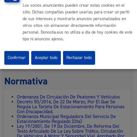
Preparar la tarjeta: Imprimir y pegar foto
Los socios anunciantes pueden crear estas cookies en el
La persona interesada tiene que ir personalmente a
sitio. Dichas compañías pueden usarlas para crear un perfil
firmar la tarjeta y se le entrega junto con las
condiciones de uso.
de sus intereses y mostrarle anuncios personalizados en
otros sitios sin almacenar directamente información
personal. Donostia.eus no utiliza a día de hoy cookies de este
Responsable de la tramitación
tipo ni anuncios ajenos.
Departamento:
Dirección de Movilidad
Confirmar
Aceptar todo
Rechazar todo
Normativa
Ordenanza De Circulación De Peatones Y Vehículos
Decreto 50/2016, De 22 De Marzo, Por El Que Se
Regula La Tarjeta De Estacionamiento Para Personas
Con Discapacidad.
Ordenanza Municipal Reguladora Del Servicio De
Estacionamiento Regulado (Ota)
Ley 19/2001, De 19 De Diciembre, De Reforma Del
Texto Articulado De La Ley Sobre Tráfico, Circulación
De Vehículos A Motor Y Seguridad Vial, Aprobado Por