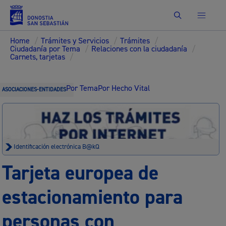
Buscar
Home
/
Trámites y Servicios
/
Trámites
/
Ciudadanía por Tema
/
Relaciones con la ciudadanía
/
Carnets, tarjetas
/
Por Tema
Por Hecho Vital
ASOCIACIONES-ENTIDADES
Identificación electrónica B@kQ
Tarjeta europea de
estacionamiento para
personas con