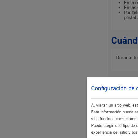
En la o
En las 
Movilidad
Por
te
postal 
Cuándo
Seguridad ciudadana y emergencias
Durante to
Docum
Salud Pública, animales y consumo
Configuración de 
Si se 
Si se 
Al visitar un sitio web, 
Esta información puede se
sitio funcione correctame
Tamaño m
Infancia y juventud
Puede elegir qué tipo de 
experiencia del sitio y l