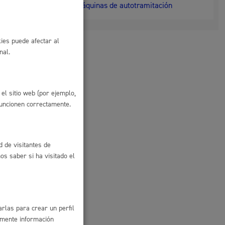
Máquinas de autotramitación
ies puede afectar al
nal.
io
el sitio web (por ejemplo,
funcionen correctamente.
d de visitantes de
s saber si ha visitado el
l
Catálogo de trámites
rlas para crear un perfil
les
amente información