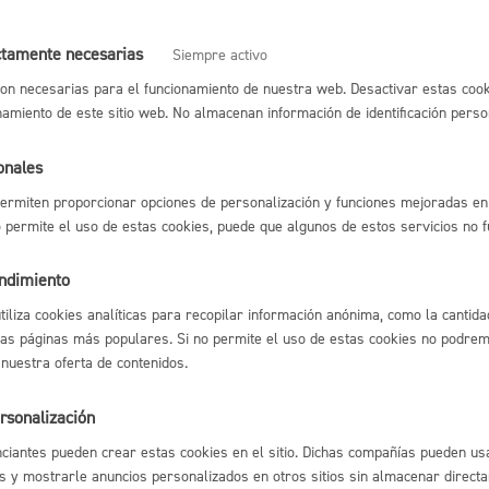
dad a abonar
ctamente necesarias
Siempre activo
Cultura
on necesarias para el funcionamiento de nuestra web. Desactivar estas cook
namiento de este sitio web. No almacenan información de identificación perso
de resolución y sentido del silenc
onales
ermiten proporcionar opciones de personalización y funciones mejoradas en 
Turismo
imado:
3 días
Sentido del silencio:
No procede
no permite el uso de estas cookies, puede que algunos de estos servicios no 
endimiento
sable de la tramitación
utiliza cookies analíticas para recopilar información anónima, como la cantida
las páginas más populares. Si no permite el uso de estas cookies no podremo
nto:
Dirección Financiera
 nuestra oferta de contenidos.
lidad
Administración municipa
rsonalización
tiva
ciantes pueden crear estas cookies en el sitio. Dichas compañías pueden usa
as
Tablón de anuncios oficia
s y mostrarle anuncios personalizados en otros sitios sin almacenar direct