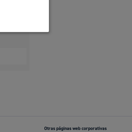
Ayuda a la tramitación
rico De
ento De
Otras páginas web corporativas