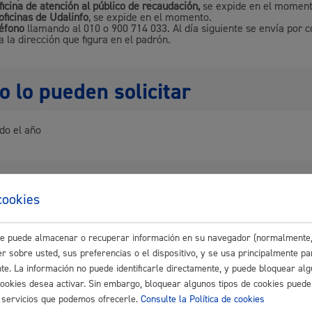
ficina de atención al público de recaudación,
se expide en el moment
oficinas de
Udalinfo
, se expide en el momento.
Espacio público,
léfono
llamando al 010 o 900 714 033. Al día siguiente se envía por 
a la dirección que figura en el padrón.
 lo pueden solicitar
Euskera
do el año
entación necesaria
Desarrollo económi
cookies
hace de
forma telemática
: certificado digital o
B@kq.
hace en las
máquinas autotramitación
: DNI
este puede almacenar o recuperar información en su navegador (normalmente,
r sobre usted, sus preferencias o el dispositivo, y se usa principalmente pa
nte. La información no puede identificarle directamente, y puede bloquear alg
áximo anexos:
10 Mb
Igualdad, derechos 
cookies desea activar. Sin embargo, bloquear algunos tipos de cookies puede
os servicios que podemos ofrecerle.
Consulte la Política de cookies