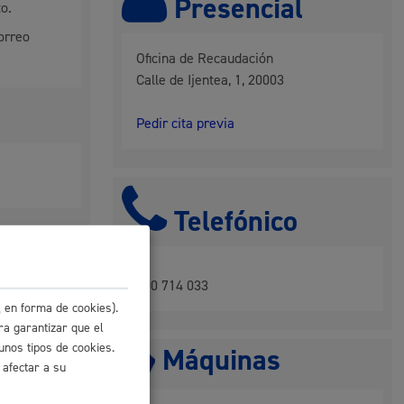
Presencial
o.
 residuos y medioambiente
correo
Oficina de Recaudación
Calle de Ijentea, 1, 20003
Pedir cita previa
Telefónico
co y empleo
900 714 033
 en forma de cookies).
ra garantizar que el
unos tipos de cookies.
Máquinas
humanos y convivencia
 afectar a su