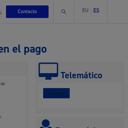
EU
ES
Buscar
Contacto
 en el pago
s
Telemático
 de
Comenzar
ismo
n