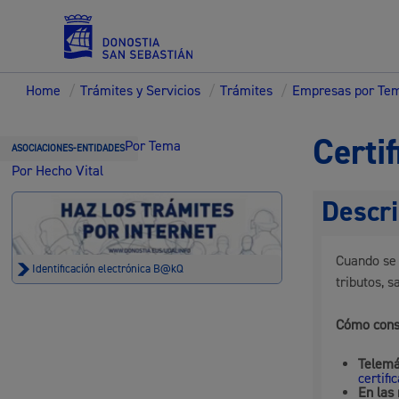
Home
/
Trámites y Servicios
/
Trámites
/
Empresas por Te
Servicios
Certif
Por Tema
ASOCIACIONES-ENTIDADES
Por Hecho Vital
Descri
Padrón y asuntos personales
Cuando se 
Identificación electrónica B@kQ
tributos, s
Servicios sociales
Cómo conse
Telemá
certifi
En las