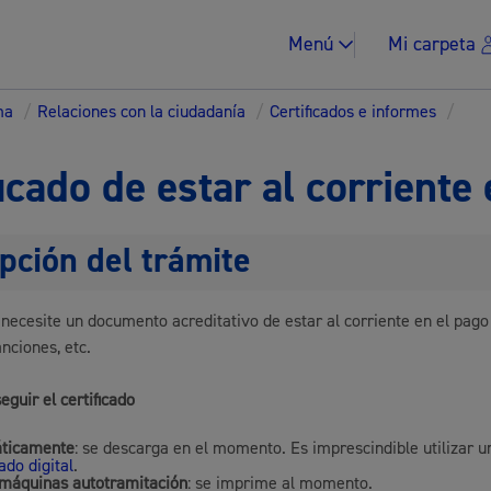
Menú
Mi carpeta
ma
/
Relaciones con la ciudadanía
/
Certificados e informes
/
icado de estar al corriente
pción del trámite
Impuestos y multa
necesite un documento acreditativo de estar al corriente en el pago
anciones, etc.
Vivienda y urban
guir el certificado
ticamente
: se descarga en el momento. Es imprescindible utilizar u
cado digital
.
máquinas autotramitación
: se imprime al momento.