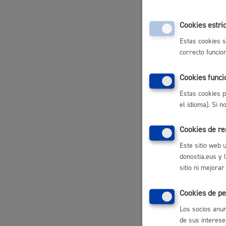
Canti
Cookies estri
Participación ciudadana y asociacionismo
Gratuito
Estas cookies s
correcto funcio
Plazo 
Cookies funci
Estas cookies p
Deporte
Plazo est
el idioma). Si 
Cookies de r
Respon
Este sitio web 
donostia.eus y 
Departame
sitio ni mejorar
La ciudad
Actua
Cookies de pe
Norma
Los socios anun
La ciudad ahora
Notici
de sus interese