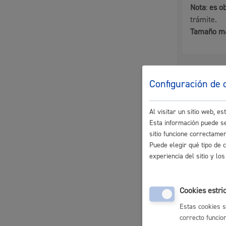
Nota
:
es o
trámite.
Tamaño m
Participación ciudadana y asociacionismo
Canti
Configuración de 
Deporte
Tasas 
**Anex
Al visitar un sitio web, 
Esta información puede se
sitio funcione correctame
Plazo 
Puede elegir qué tipo de 
experiencia del sitio y l
Plazo est
La ciudad
Actua
Cookies estri
Pasos 
Estas cookies s
La ciudad ahora
Notici
correcto funcio