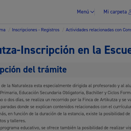
Menú
Mi carpeta
ema
/
Inscripciones - Registros
/
Actividades relacionadas con Co
utza-Inscripción en la Escu
pción del trámite
Impuestos y multa
 de la Naturaleza esta especialmente dirigida al profesorado y al a
Primaria, Educación Secundaria Obligatoria, Bachiller y Ciclos Form
o o dos días, se realiza un recorrido por la Finca de Artikutza y se v
Vivienda y urban
 paradas donde se explican contenidos relacionados con el currícul
ás, en función de la duración de la estancia, existe la posibilidad de
os y talleres.
 programa educativo, se ofrece también la posibilidad de realizar vis