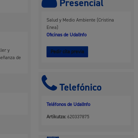
Presencial
 residuos y medioambiente
Salud y Medio Ambiente (Cristina
Enea)
Oficinas de Udal!nfo
ler y
Pedir cita previa
nseñanza de
Telefónico
co y empleo
Teléfonos de Udal!nfo
Artikutza:
620337875
humanos y convivencia