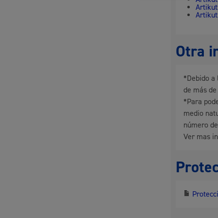
Artiku
Artiku
Otra i
*Debido a 
de más de 
*Para pode
medio natu
número de
Ver mas i
Protec
Protecci