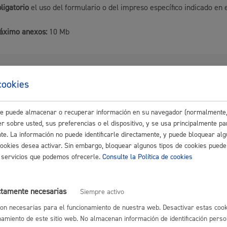
bligatorio
el uso del formulario o del impreso específico indicado en 
áximo anexos:
10 Mb
Cultura
dad a abonar
cookies
por Servicios y Actividades Municipales
Turismo
o a regir desde el 1 de enero de 2026
este puede almacenar o recuperar información en su navegador (normalmente,
r sobre usted, sus preferencias o el dispositivo, y se usa principalmente pa
nte. La información no puede identificarle directamente, y puede bloquear alg
de resolución y sentido del silenc
cookies desea activar. Sin embargo, bloquear algunos tipos de cookies puede
os servicios que podemos ofrecerle.
Consulte la Política de cookies
imado:
5 días
Plazo legal:
3 meses
Sentido del silencio:
Negativo
lidad
Administración municipa
ctamente necesarias
Siempre activo
del procedimiento
on necesarias para el funcionamiento de nuestra web. Desactivar estas cook
as
Tablón de anuncios oficia
namiento de este sitio web. No almacenan información de identificación perso