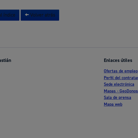
l índice
Volver atrás
astián
Enlaces útiles
Ofertas de empleo
Perfil del contrata
Sede electrónica
Mapas - GeoDonos
Sala de prensa
Mapa web