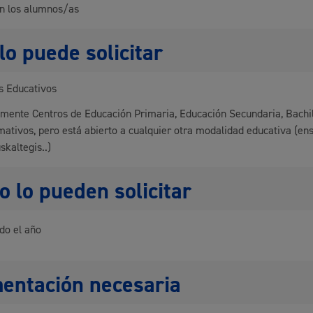
n los alumnos/as
Espacio público,
lo puede solicitar
s Educativos
Euskera
mente Centros de Educación Primaria, Educación Secundaria, Bachil
mativos, pero está abierto a cualquier otra modalidad educativa (e
skaltegis..)
 lo pueden solicitar
Desarrollo económi
do el año
entación necesaria
Igualdad, derechos 