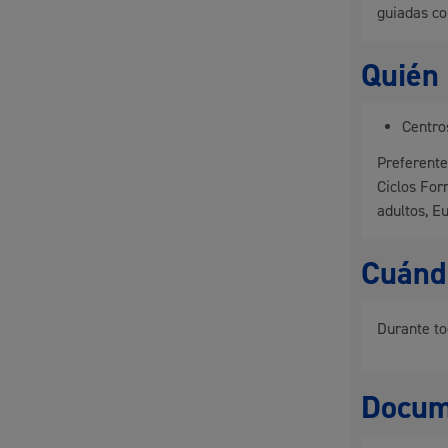
guiadas co
Movilidad
Quién 
Centro
Seguridad ciudadana y emergencias
Preferente
Ciclos For
adultos, Eu
Cuándo
Salud Pública, animales y consumo
Durante to
Docum
Infancia y juventud