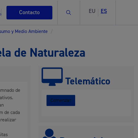
EU
ES
Buscar
Contacto
nsumo y Medio Ambiente
/
ela de Naturaleza
s
Telemático
lumnado de
ativos.
Comenzar
an
ismo
um de cada
 realizar
itas