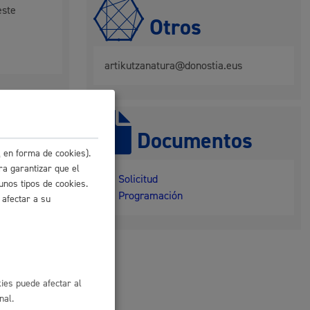
este
Otros
artikutzanatura@donostia.eus
Documentos
 en forma de cookies).
ra garantizar que el
Solicitud
unos tipos de cookies.
io
Programación
 afectar a su
l
Catálogo de trámites
ies puede afectar al
les
nal.