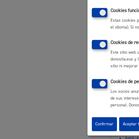
Descubre la ciudad
Aviso
Regist
Cookies funci
Confir
La ciudad futura
Agend
Acudir
Estas cookies p
Liquid
el idioma). Si 
Respon
Cookies de r
Este sitio web 
donostia.eus y 
Departame
sitio ni mejorar
Cookies de pe
Norma
Los socios anun
de sus interese
Ver
norma
personal. Donost
Trámit
Confirmar
Aceptar 
Artikut