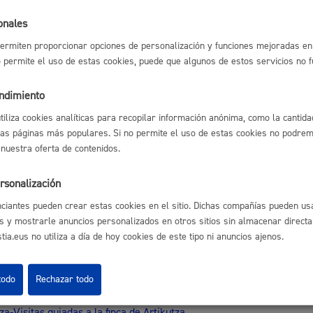
s
Calendario fiscal
ro de la solicitud y documentación
onales
mación o denegación de la reserva.
a cultural
Portal de transparencia
 a Artikutza
ermiten proporcionar opciones de personalización y funciones mejoradas en 
ación de tasa
no permite el uso de estas cookies, puede que algunos de estos servicios no 
sable de la tramitación
endimiento
utiliza cookies analíticas para recopilar información anónima, como la cantida
las páginas más populares. Si no permite el uso de estas cookies no podremo
nto:
Dirección de Salud y Medio Ambiente
 nuestra oferta de contenidos.
rsonalización
tiva
ciantes pueden crear estas cookies en el sitio. Dichas compañías pueden usa
s y mostrarle anuncios personalizados en otros sitios sin almacenar direct
tiva
ia.eus no utiliza a día de hoy cookies de este tipo ni anuncios ajenos.
es relacionados
todo
Rechazar todo
za-Visitas guiadas a la finca de Artikutza