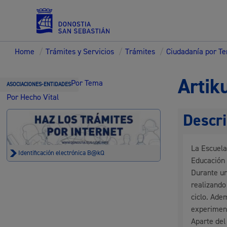
Home
/
Trámites y Servicios
/
Trámites
/
Ciudadanía por T
Servicios
Artik
Por Tema
ASOCIACIONES-ENTIDADES
Por Hecho Vital
Descri
Padrón y asuntos personales
La Escuela
Identificación electrónica B@kQ
Educación 
Durante un
Servicios sociales
realizando
ciclo. Adem
experiment
Aparte del