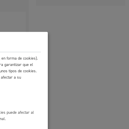
 en forma de cookies).
ra garantizar que el
unos tipos de cookies.
 afectar a su
l
Catálogo de trámites
ies puede afectar al
nal.
les