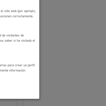
Ayuda a la tramitación
el sitio web (por ejemplo,
funcionen correctamente.
d de visitantes de
s saber si ha visitado el
a de nivel
que el curso
rlas para crear un perfil
amente información