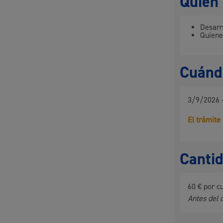
Quién 
Movilidad
Desarr
Quiene
Cuándo
Seguridad ciudadana y emergencias
3/9/2026 
El trámite
Salud Pública, animales y consumo
Canti
60 € por c
Infancia y juventud
Antes del 