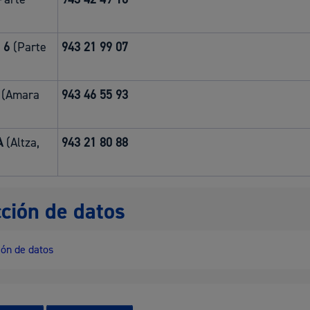
 6
(Parte
943 21 99 07
(Amara
943 46 55 93
A
(Altza,
943 21 80 88
ción de datos
ón de datos