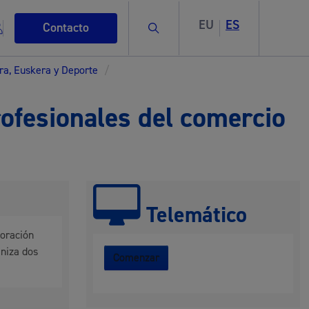
EU
ES
Buscar
Contacto
ura, Euskera y Deporte
/
rofesionales del comercio
s
Telemático
boración
ismo
aniza dos
Comenzar