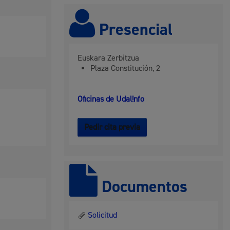
 residuos y medioambiente
Presencial
Euskara Zerbitzua
Plaza Constitución, 2
Oficinas de Udal!nfo
Pedir cita previa
co y empleo
Documentos
humanos y convivencia
Solicitud