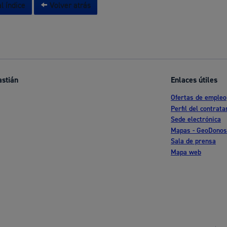
l índice
Volver atrás
astián
Enlaces útiles
Ofertas de empleo
Perfil del contrata
Sede electrónica
Mapas - GeoDonos
Sala de prensa
Mapa web