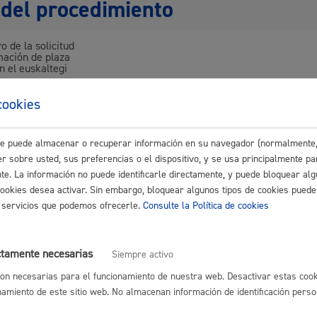
del procedimiento
o de la solicitud
Cultura
mación de plaza
n el euskaltegi
cookies
sable de la tramitación
Turismo
este puede almacenar o recuperar información en su navegador (normalmente,
r sobre usted, sus preferencias o el dispositivo, y se usa principalmente pa
nto:
Servicio de Euskera
nte. La información no puede identificarle directamente, y puede bloquear alg
cookies desea activar. Sin embargo, bloquear algunos tipos de cookies puede
os servicios que podemos ofrecerle.
Consulte la Política de cookies
tiva
ctamente necesarias
Siempre activo
icadas cada año
lidad
Administración municipa
on necesarias para el funcionamiento de nuestra web. Desactivar estas cook
namiento de este sitio web. No almacenan información de identificación perso
es relacionados
as
Tablón de anuncios oficia