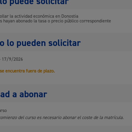
lo puede solicitar
Espacio público,
ollar la actividad económica en Donostia
s hayan abonado la tasa o precio público correspondiente
 lo pueden solicitar
Euskera
- 17/9/2026
 se encuentra fuera de plazo.
Desarrollo económi
dad a abonar
urso
comienzo del curso es necesario abonar el coste de la matrícula
Igualdad, derechos 
.