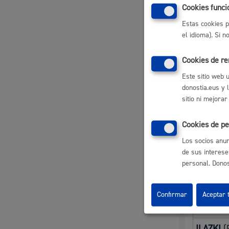
Descubre la ciudad
Aviso
Cookies funci
Consul
Ayudas
Estas cookies p
La ciudad futura
Agend
Subven
el idioma). Si 
Cookies de r
Otra i
Este sitio web 
donostia.eus y 
Si es la p
sitio ni mejorar
en cualquie
se imparta
Cookies de pe
Los socios anun
Euskalte
de sus interese
personal. Donost
AEK
(Gr
Berri, A
Confirmar
Aceptar 
HITZEZ
(
ILAZKI
(