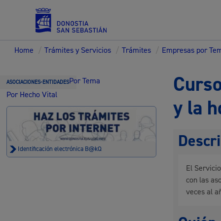
Home
/
Trámites y Servicios
/
Trámites
/
Empresas por Te
Servicios
Curso
Por Tema
ASOCIACIONES-ENTIDADES
Por Hecho Vital
y la h
Padrón y asuntos personales
Descri
Identificación electrónica B@kQ
El Servici
Servicios sociales
con las as
veces al a