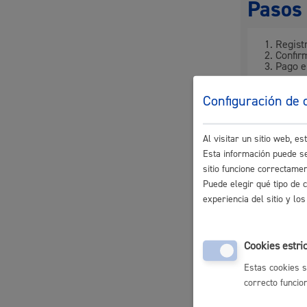
Pasos 
Registr
Participación ciudadana y asociacionismo
Confir
Pago e
Configuración de 
Respon
Deporte
Al visitar un sitio web, 
Esta información puede se
Departame
sitio funcione correctame
Puede elegir qué tipo de 
experiencia del sitio y l
Norma
Cookies estri
Bases publ
La ciudad
Actua
Estas cookies s
correcto funcio
Trámit
La ciudad ahora
Notici