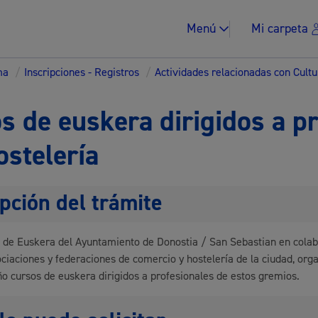
Menú
Mi carpeta
ma
/
Inscripciones - Registros
/
Actividades relacionadas con Cult
s de euskera dirigidos a p
ostelería
Impuestos y multa
pción del trámite
o de Euskera del Ayuntamiento de Donostia / San Sebastian en cola
Vivienda y urban
ociaciones y federaciones de comercio y hostelería de la ciudad, org
ño cursos de euskera dirigidos a profesionales de estos gremios.