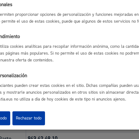
s
Calendario fiscal
onales
ta, corrección y traducción de textos breves
 económicas: Subvención para colocar rótulos en euskera
ermiten proporcionar opciones de personalización y funciones mejoradas en 
a cultural
Portal de transparencia
ciones para estudiar euskera
no permite el uso de estas cookies, puede que algunos de estos servicios no 
endimiento
nformación de interés
utiliza cookies analíticas para recopilar información anónima, como la cantida
las páginas más populares. Si no permite el uso de estas cookies no podremo
rimera vez que se inscribe en estos cursos, deberá realizar una prueb
 nuestra oferta de contenidos.
ra de los euskaltegis que se listan a continuación. Ello no significa 
 en ese mismo euskaltegi.
rsonalización
ciantes pueden crear estas cookies en el sitio. Dichas compañías pueden usa
gis
Tlf.
s y mostrarle anuncios personalizados en otros sitios sin almacenar direct
ia.eus no utiliza a día de hoy cookies de este tipo ni anuncios ajenos.
os, Amara
943 32 76 11
ntigua)
todo
Rechazar todo
Gros)
943 21 80 88
Parte
943 42 49 10