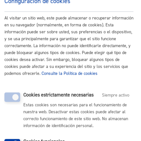
Configuración de cookies
Ejerzo mis derechos-Participo
Al visitar un sitio web, este puede almacenar o recuperar información
en su navegador (normalmente, en forma de cookies). Esta
información puede ser sobre usted, sus preferencias o el dispositivo,
y se usa principalmente para garantizar que el sitio funcione
correctamente. La información no puede identificarle directamente, y
puede bloquear algunos tipos de cookies. Puede elegir qué tipo de
Fallece una persona de la familia
cookies desea activar. Sin embargo, bloquear algunos tipos de
cookies puede afectar a su experiencia del sitio y los servicios que
podemos ofrecerle.
Consulte la Política de cookies
Llego, vivo en Donostia
Cookies estrictamente necesarias
Siempre activo
Estas cookies son necesarias para el funcionamiento de
nuestra web. Desactivar estas cookies puede afectar al
correcto funcionamiento de este sitio web. No almacenan
información de identificación personal.
Me preocupa mi Salud-Medio ambiente