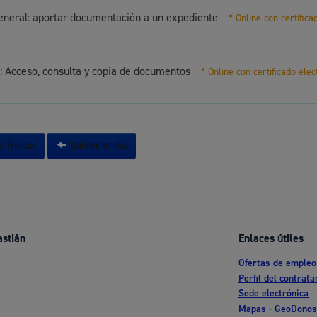
eneral: aportar documentación a un expediente
* Online con certifica
 Acceso, consulta y copia de documentos
* Online con certificado elec
l índice
Volver atrás
astián
Enlaces útiles
Ofertas de empleo
Perfil del contrata
Sede electrónica
Mapas - GeoDonos