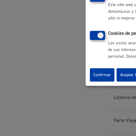
Descubre la ciudad
Aviso
Este sitio web 
Licencia de
donostia.eus y 
La ciudad futura
Agend
sitio ni mejorar
Licencia d
Cookies de pe
Los socios anun
de sus interese
Licencia de
personal. Donost
Licencia d
Confirmar
Aceptar 
Licencia d
Parte Viej