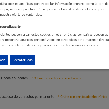
s
Calendario fiscal
utiliza cookies analíticas para recopilar información anónima, como la cantida
 actividad clasificada y/u Obras en locales
* Online con certificado el
las páginas más populares. Si no permite el uso de estas cookies no podremo
a cultural
Portal de transparencia
 nuestra oferta de contenidos.
e obra mayor
* Online con certificado electrónico
rsonalización
ciantes pueden crear estas cookies en el sitio. Dichas compañías pueden usa
s y mostrarle anuncios personalizados en otros sitios sin almacenar direct
 obra menor en edificios residenciales
* Online con certificado electró
ia.eus no utiliza a día de hoy cookies de este tipo ni anuncios ajenos.
e obra menor exprés en vivienda
* Online con certificado electrónico
todo
Rechazar todo
e Obras en locales
* Online con certificado electrónico
a: acceso de vehículos permanente
* Online con certificado electrónico