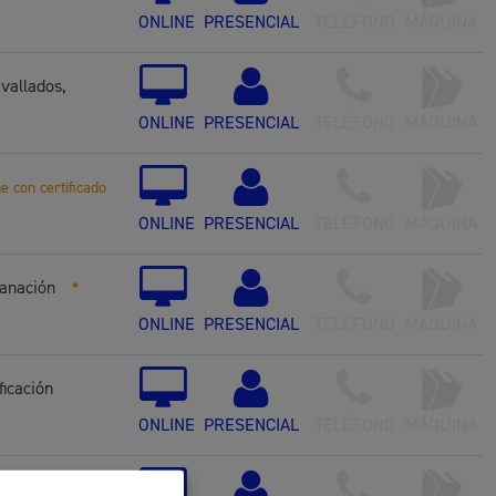
ONLINE
PRESENCIAL
TELÉFONO
MÁQUINA
 residuos y medioambiente
 vallados,
ONLINE
PRESENCIAL
TELÉFONO
MÁQUINA
ne con certificado
ONLINE
PRESENCIAL
TELÉFONO
MÁQUINA
sanación
*
co y empleo
ONLINE
PRESENCIAL
TELÉFONO
MÁQUINA
ficación
ONLINE
PRESENCIAL
TELÉFONO
MÁQUINA
humanos y convivencia