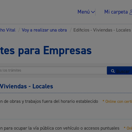
Menú
Mi carpeta
ho Vital
/
Voy a realizar una obra
/
Edificios - Viviendas - Locales
tes para Empresas
Impuestos y multa
Buscar
- Viviendas - Locales
n de obras y trabajos fuera del horario establecido
* Online con cert
Vivienda y urban
ón para ocupar la vía pública con vehículo o accesos puntuales
* On