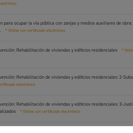
lectrónico
Espacio público,
n para ocupar la vía pública con zanjas y medios auxiliares de obra:
.
* Online con certificado electrónico
Euskera
nción: Rehabilitación de viviendas y edificios residenciales
* Onli
ención: Rehabilitación de viviendas y edificios residenciales: 2-Sub
Desarrollo económi
ertificado electrónico
nción: Rehabilitación de viviendas y edificios residenciales: 3-Justi
ealizados
* Online con certificado electrónico
Igualdad, derechos 
s: Autorización para realizar obras en sepultura