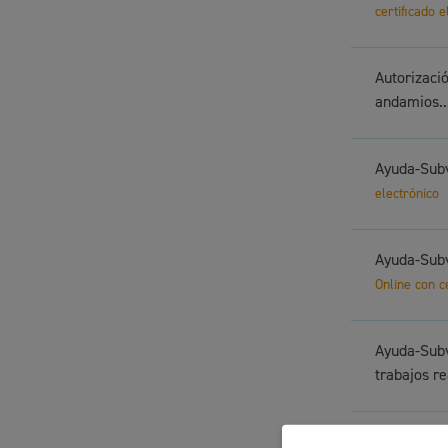
certificado e
Movilidad
Autorizació
andamios..
Seguridad ciudadana y emergencias
Ayuda-Subve
electrónico
Ayuda-Subv
Salud Pública, animales y consumo
Online con c
Ayuda-Subve
trabajos r
Infancia y juventud
Cementerio