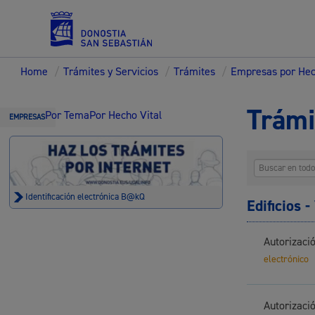
Home
/
Trámites y Servicios
/
Trámites
/
Empresas por Hec
Servicios
Trámi
Por Tema
Por Hecho Vital
EMPRESAS
Padrón y asuntos personales
Identificación electrónica B@kQ
Edificios 
Autorizació
Servicios sociales
electrónico
Autorizaci