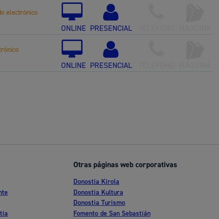
do electrónico
ONLINE
PRESENCIAL
TELÉFONO
MÁQUINA
trónico
ONLINE
PRESENCIAL
TELÉFONO
MÁQUINA
Otras páginas web corporativas
Donostia Kirola
nte
Donostia Kultura
Donostia Turismo
tia
Fomento de San Sebastián