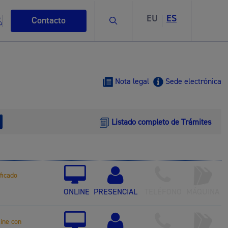
EU
ES
Buscar
Contacto
Nota legal
Sede electrónica
Listado completo de Trámites
s
ificado
ismo
ONLINE
PRESENCIAL
TELÉFONO
MÁQUINA
line con