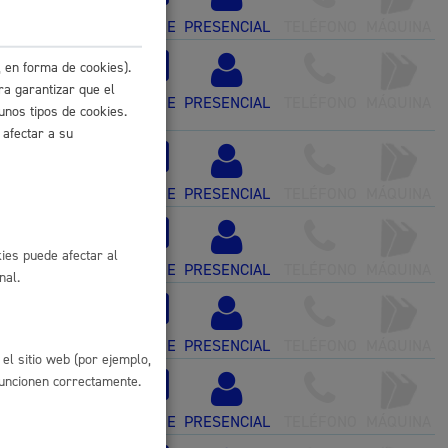
ONLINE
PRESENCIAL
TELÉFONO
MÁQUINA
 en forma de cookies).
 con certificado
ra garantizar que el
ONLINE
PRESENCIAL
TELÉFONO
MÁQUINA
unos tipos de cookies.
 afectar a su
ONLINE
PRESENCIAL
TELÉFONO
MÁQUINA
ies puede afectar al
ONLINE
PRESENCIAL
TELÉFONO
MÁQUINA
nal.
icado electrónico
ONLINE
PRESENCIAL
TELÉFONO
MÁQUINA
el sitio web (por ejemplo,
l
funcionen correctamente.
Catálogo de trámites
les
ONLINE
PRESENCIAL
TELÉFONO
MÁQUINA