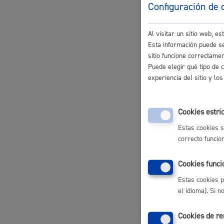
Configuración de 
Al visitar un sitio web, 
Comunicaci
Participación ciudadana y asociacionismo
Esta información puede se
electrónico
sitio funcione correctame
Puede elegir qué tipo de 
experiencia del sitio y l
Consultas y
Deporte
Cookies estri
Declaración
Estas cookies s
correcto funcio
Denuncias p
Cookies funci
Estas cookies p
La ciudad
Actua
el idioma). Si 
Expropiació
La ciudad ahora
Notici
Cookies de r