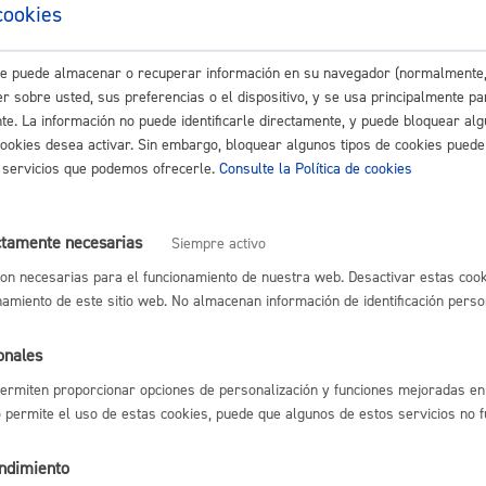
cookies
este puede almacenar o recuperar información en su navegador (normalmente,
ón previa de obras en comercio minorista y/o de servicios
* Online
Cultura
r sobre usted, sus preferencias o el dispositivo, y se usa principalmente pa
nte. La información no puede identificarle directamente, y puede bloquear alg
cookies desea activar. Sin embargo, bloquear algunos tipos de cookies puede
os servicios que podemos ofrecerle.
Consulte la Política de cookies
 certificados urbanísticos
* Online con certificado electrónico
Turismo
ctamente necesarias
Siempre activo
 de ruina de edificios
* Online con certificado electrónico
on necesarias para el funcionamiento de nuestra web. Desactivar estas cook
namiento de este sitio web. No almacenan información de identificación perso
or Infracciones urbanísticas: obras o actividades
* Online con certif
onales
ermiten proporcionar opciones de personalización y funciones mejoradas en 
lidad
Administración municipa
no permite el uso de estas cookies, puede que algunos de estos servicios no 
n (Ascensores, terrenos,...)
as
Tablón de anuncios oficia
endimiento