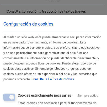
MÁQUINA
Consulta, corrección y traducción de textos breves
ONLINE
Configuración de cookies
PRESENCIAL
TELÉFONO
Al visitar un sitio web, este puede almacenar o recuperar información
MÁQUINA
en su navegador (normalmente, en forma de cookies). Esta
información puede ser sobre usted, sus preferencias o el dispositivo,
Contratación administrativa
y se usa principalmente para garantizar que el sitio funcione
correctamente. La información no puede identificarle directamente, y
puede bloquear algunos tipos de cookies. Puede elegir qué tipo de
ONLINE
cookies desea activar. Sin embargo, bloquear algunos tipos de
PRESENCIAL
cookies puede afectar a su experiencia del sitio y los servicios que
TELÉFONO
podemos ofrecerle.
Consulte la Política de cookies
MÁQUINA
Envío de factura electrónica
Cookies estrictamente necesarias
Siempre activo
Estas cookies son necesarias para el funcionamiento de
ONLINE