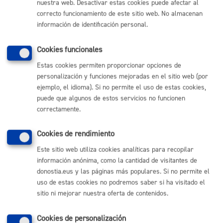
nuestra web. Desactivar estas cookies puede afectar al
PRESENCIAL
correcto funcionamiento de este sitio web. No almacenan
TELÉFONO
información de identificación personal.
MÁQUINA
Cookies funcionales
Fianzas y garantías: depósito y/o devolución
* Online con
Estas cookies permiten proporcionar opciones de
certificado electrónico
personalización y funciones mejoradas en el sitio web (por
ejemplo, el idioma). Si no permite el uso de estas cookies,
ONLINE
puede que algunos de estos servicios no funcionen
PRESENCIAL
correctamente.
TELÉFONO
MÁQUINA
Cookies de rendimiento
Este sitio web utiliza cookies analíticas para recopilar
Pago online
información anónima, como la cantidad de visitantes de
donostia.eus y las páginas más populares. Si no permite el
ONLINE
uso de estas cookies no podremos saber si ha visitado el
PRESENCIAL
sitio ni mejorar nuestra oferta de contenidos.
TELÉFONO
MÁQUINA
Cookies de personalización