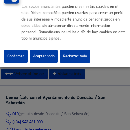
Los socios anunciantes pueden crear estas cookies en el
Registro general: presentar alegaciones o recursos en un
sitio. Dichas compañías pueden usarlas para crear un perfil
expediente
* Online con certificado electrónico
de sus intereses y mostrarle anuncios personalizados en
otros sitios sin almacenar directamente información
ONLINE
personal. Donostia.eus no utiliza a día de hoy cookies de este
PRESENCIAL
tipo ni anuncios ajenos.
TELÉFONO
MÁQUINA
Confirmar
Aceptar todo
Rechazar todo
Volver al índice
Volver atrás
Comunícate con el Ayuntamiento de Donostia / San
Sebastián
(gratuito desde Donostia / San Sebastián)
010
(+34) 943 481 000
Buzón de la ciudadanía