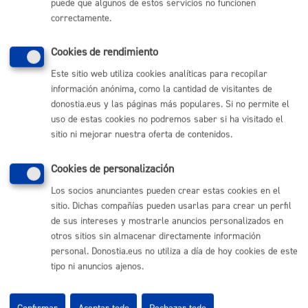
puede que algunos de estos servicios no funcionen
correctamente.
ONLINE
PRESENCIAL
Cookies de rendimiento
TELÉFONO
MÁQUINA
Este sitio web utiliza cookies analíticas para recopilar
información anónima, como la cantidad de visitantes de
Reserva de la vía pública para acceso de vehículos (vado)
*
donostia.eus y las páginas más populares. Si no permite el
uso de estas cookies no podremos saber si ha visitado el
Online con certificado electrónico
sitio ni mejorar nuestra oferta de contenidos.
ONLINE
Cookies de personalización
PRESENCIAL
TELÉFONO
Los socios anunciantes pueden crear estas cookies en el
sitio. Dichas compañías pueden usarlas para crear un perfil
MÁQUINA
de sus intereses y mostrarle anuncios personalizados en
otros sitios sin almacenar directamente información
Taxi: Autorización para la transmisión de una licencia de
personal. Donostia.eus no utiliza a día de hoy cookies de este
taxi
* Online con certificado electrónico
tipo ni anuncios ajenos.
ONLINE
PRESENCIAL