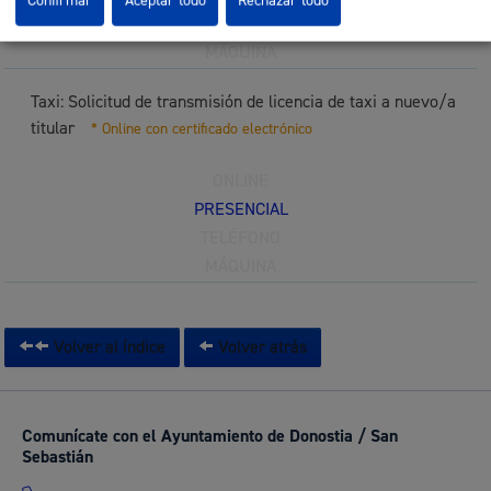
Confirmar
Aceptar todo
Rechazar todo
TELÉFONO
MÁQUINA
Taxi: Solicitud de transmisión de licencia de taxi a nuevo/a
titular
* Online con certificado electrónico
ONLINE
PRESENCIAL
TELÉFONO
MÁQUINA
Volver al índice
Volver atrás
Comunícate con el Ayuntamiento de Donostia / San
Sebastián