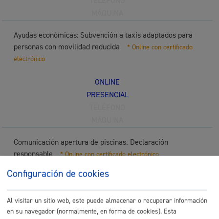
TELÉFONO
MÁQUINA
Ayudas económicas: Subvención a taxis adaptados para
personas con movilidad reducida
* Online con certificado
electrónico
ONLINE
PRESENCIAL
TELÉFONO
MÁQUINA
Comunicación apertura de piscinas. Declaración
responsable
* Online con certificado electrónico
Configuración de cookies
ONLINE
PRESENCIAL
Al visitar un sitio web, este puede almacenar o recuperar información
TELÉFONO
en su navegador (normalmente, en forma de cookies). Esta
MÁQUINA