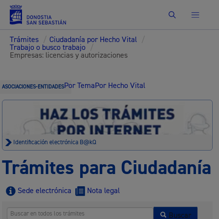
Buscar
Trámites
/
Ciudadanía por Hecho Vital
/
Trabajo o busco trabajo
/
Empresas: licencias y autorizaciones
Por Tema
Por Hecho Vital
ASOCIACIONES-ENTIDADES
Identificación electrónica B@kQ
Trámites para Ciudadanía
Sede electrónica
Nota legal
Buscar