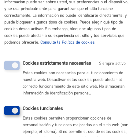
información puede ser sobre usted, sus preferencias o el dispositivo,
y se usa principalmente para garantizar que el sitio funcione
Licencia de taxi (provisional o definitiva)
correctamente. La información no puede identificarle directamente, y
puede bloquear algunos tipos de cookies. Puede elegir qué tipo de
ONLINE
cookies desea activar. Sin embargo, bloquear algunos tipos de
PRESENCIAL
cookies puede afectar a su experiencia del sitio y los servicios que
TELÉFONO
podemos ofrecerle.
Consulte la Política de cookies
MÁQUINA
Cookies estrictamente necesarias
Siempre activo
OTA - Autorización de aparcamiento
* Online con certificado
electrónico
Estas cookies son necesarias para el funcionamiento de
nuestra web. Desactivar estas cookies puede afectar al
ONLINE
correcto funcionamiento de este sitio web. No almacenan
información de identificación personal.
PRESENCIAL
TELÉFONO
Cookies funcionales
MÁQUINA
Estas cookies permiten proporcionar opciones de
Parte Vieja: acceso de vehículos permanente
* Online con
personalización y funciones mejoradas en el sitio web (por
certificado electrónico
ejemplo, el idioma). Si no permite el uso de estas cookies,