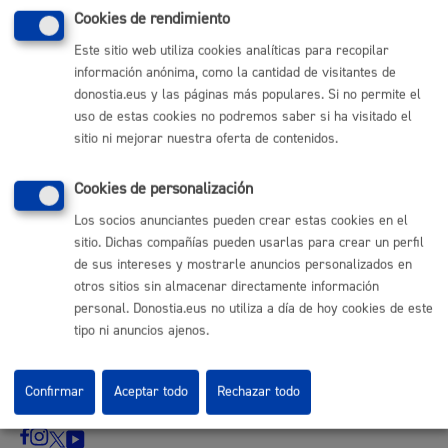
Cookies de rendimiento
Enlaces útiles
Este sitio web utiliza cookies analíticas para recopilar
Ofertas de empleo
información anónima, como la cantidad de visitantes de
Perfil del contratante
donostia.eus y las páginas más populares. Si no permite el
Sede electrónica
uso de estas cookies no podremos saber si ha visitado el
Mapas - GeoDonostia
sitio ni mejorar nuestra oferta de contenidos.
Sala de prensa
Mapa web
Cookies de personalización
Los socios anunciantes pueden crear estas cookies en el
Otras páginas web corporativas
sitio. Dichas compañías pueden usarlas para crear un perfil
de sus intereses y mostrarle anuncios personalizados en
Donostia Kirola
Donostia Kultura
otros sitios sin almacenar directamente información
Donostia Turismo
personal. Donostia.eus no utiliza a día de hoy cookies de este
Fomento de San Sebastián
tipo ni anuncios ajenos.
Dbus
Confirmar
Aceptar todo
Rechazar todo
Síguenos en redes sociales