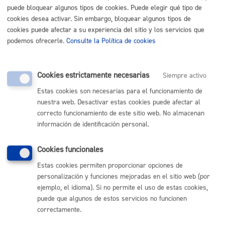
puede bloquear algunos tipos de cookies. Puede elegir qué tipo de
Listado completo de Trámites
cookies desea activar. Sin embargo, bloquear algunos tipos de
cookies puede afectar a su experiencia del sitio y los servicios que
podemos ofrecerle.
Consulte la Política de cookies
Ayudas a empresas
Cookies estrictamente necesarias
Siempre activo
Estas cookies son necesarias para el funcionamiento de
Volver al índice
Volver atrás
nuestra web. Desactivar estas cookies puede afectar al
correcto funcionamiento de este sitio web. No almacenan
información de identificación personal.
Comunícate con el Ayuntamiento de Donostia / San
Cookies funcionales
Sebastián
Estas cookies permiten proporcionar opciones de
(gratuito desde Donostia / San Sebastián)
010
personalización y funciones mejoradas en el sitio web (por
(+34) 943 481 000
ejemplo, el idioma). Si no permite el uso de estas cookies,
Buzón de la ciudadanía
puede que algunos de estos servicios no funcionen
correctamente.
Informar de un error en la web