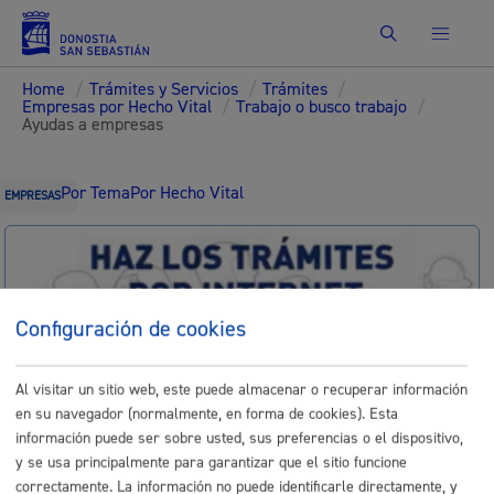
Buscar
Home
/
Trámites y Servicios
/
Trámites
/
Empresas por Hecho Vital
/
Trabajo o busco trabajo
/
Ayudas a empresas
Por Tema
Por Hecho Vital
EMPRESAS
Identificación electrónica B@kQ
Configuración de cookies
Trámites para Empresas
Al visitar un sitio web, este puede almacenar o recuperar información
en su navegador (normalmente, en forma de cookies). Esta
Sede electrónica
Nota legal
información puede ser sobre usted, sus preferencias o el dispositivo,
y se usa principalmente para garantizar que el sitio funcione
Buscar
correctamente. La información no puede identificarle directamente, y