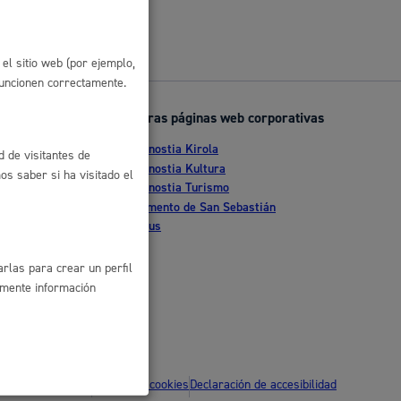
 residuos y medioambiente
el sitio web (por ejemplo,
funcionen correctamente.
Otras páginas web corporativas
Donostia Kirola
d de visitantes de
nte
Donostia Kultura
s saber si ha visitado el
Donostia Turismo
tia
Fomento de San Sebastián
Dbus
co y empleo
rlas para crear un perfil
amente información
humanos y convivencia
ítica de privacidad
Política de cookies
Declaración de accesibilidad