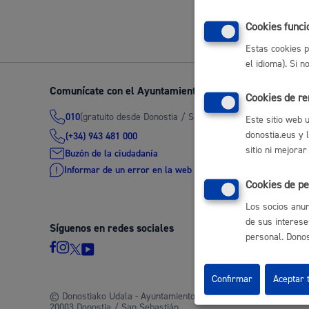
Volver a
Movilidad
Cookies funci
Estas cookies p
el idioma). Si 
Comunícate con el Ayuntamiento de Donostia / San Seb
Cookies de r
Seguridad ciudadana y emergencias
(gratuito desde Donostia / San Sebastián)
010
Este sitio web 
donostia.eus y 
(+34) 943 481 000
sitio ni mejorar
Buzón de la ciudadanía
Informar de un error en la web
Cookies de pe
Salud Pública, animales y consumo
Los socios anun
de sus interese
Síguenos en redes sociales
personal. Donost
Infancia y juventud
Confirmar
Aceptar 
© Donostiako Udala - Ayuntamiento de Donostia / San Sebastián
20003 Donostia / San Sebastián