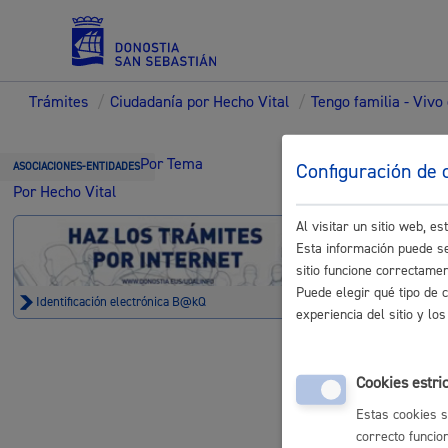
Trámites
/
Ciudadanía por Hecho Vital
/
Tengo familia - Vivo
Servicios
Trámi
Por Tema
Configuración de 
ASOCIACIONES-ENTIDADES
Por Hecho Vital
Al visitar un sitio web, 
Padrón y asuntos personales
Esta información puede se
sitio funcione correctame
Nace un hi
Puede elegir qué tipo de 
Identificación electrónica B@kQ
experiencia del sitio y l
Padrón Mun
Servicios sociales
Cookies estri
Estas cookies s
correcto funcio