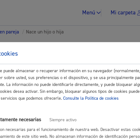
Menú
Mi carpeta
 en pareja
/
Nace un hijo o hija
tes para Ciudadanía
cookies
este puede almacenar o recuperar información en su navegador (normalmente,
Impuestos y multa
Buscar
r sobre usted, sus preferencias o el dispositivo, y se usa principalmente pa
nte. La información no puede identificarle directamente, y puede bloquear alg
jo o hija
cookies desea activar. Sin embargo, bloquear algunos tipos de cookies puede
os servicios que podemos ofrecerle.
Consulte la Política de cookies
icipal de Habitantes: alta por nacimiento
* Online con certificado ele
Vivienda y urban
ctamente necesarias
Siempre activo
on necesarias para el funcionamiento de nuestra web. Desactivar estas cook
namiento de este sitio web. No almacenan información de identificación perso