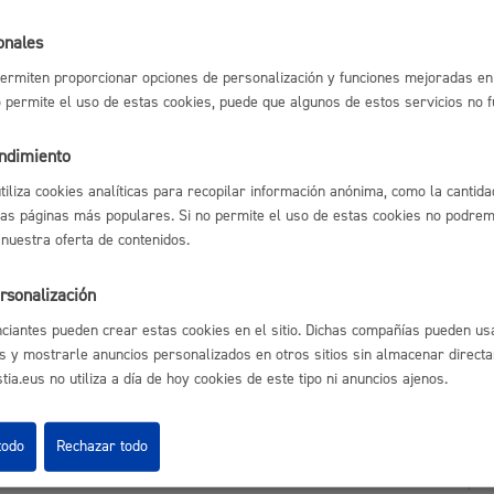
l índice
Volver atrás
Espacio público,
onales
ermiten proporcionar opciones de personalización y funciones mejoradas en 
no permite el uso de estas cookies, puede que algunos de estos servicios no 
astián
Enlaces útiles
endimiento
Euskera
Ofertas de empleo
utiliza cookies analíticas para recopilar información anónima, como la cantida
Perfil del contrata
las páginas más populares. Si no permite el uso de estas cookies no podremo
Sede electrónica
 nuestra oferta de contenidos.
Mapas - GeoDonos
Sala de prensa
rsonalización
Mapa web
Desarrollo económi
ciantes pueden crear estas cookies en el sitio. Dichas compañías pueden usa
s y mostrarle anuncios personalizados en otros sitios sin almacenar direct
ia.eus no utiliza a día de hoy cookies de este tipo ni anuncios ajenos.
Igualdad, derechos 
todo
Rechazar todo
Aviso legal
Pol
 Ijentea 1,