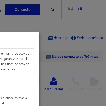
EU
ES
Buscar
Contacto
Nota legal
Sede electrónica
 en forma de cookies).
Listado completo de Trámites
s
ra garantizar que el
unos tipos de cookies.
 afectar a su
ctrónico
ismo
ONLINE
PRESENCIAL
TELÉFONO
MÁQUINA
ies puede afectar al
nal.