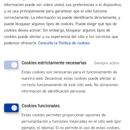
Listado completo de Trámites
información puede ser sobre usted, sus preferencias o el dispositivo,
y se usa principalmente para garantizar que el sitio funcione
Convivo con mi pareja
correctamente. La información no puede identificarle directamente, y
puede bloquear algunos tipos de cookies. Puede elegir qué tipo de
cookies desea activar. Sin embargo, bloquear algunos tipos de
Bodas: Matrimonio civil en el Ayuntamiento de San
cookies puede afectar a su experiencia del sitio y los servicios que
Sebastián
* Online con certificado electrónico
podemos ofrecerle.
Consulte la Política de cookies
ONLINE
PRESENCIAL
Cookies estrictamente necesarias
Siempre activo
TELÉFONO
Estas cookies son necesarias para el funcionamiento de
MÁQUINA
nuestra web. Desactivar estas cookies puede afectar al
correcto funcionamiento de este sitio web. No almacenan
información de identificación personal.
Volver al índice
Volver atrás
Cookies funcionales
Estas cookies permiten proporcionar opciones de
Comunícate con el Ayuntamiento de Donostia / San
personalización y funciones mejoradas en el sitio web (por
Sebastián
ejemplo, el idioma). Si no permite el uso de estas cookies,