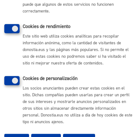
puede que algunos de estos servicios no funcionen
(gratuito desde Donostia / San Sebastián)
010
correctamente.
(+34) 943 481 000
Buzón de la ciudadanía
Cookies de rendimiento
Informar de un error en la web
Este sitio web utiliza cookies analíticas para recopilar
información anónima, como la cantidad de visitantes de
donostia.eus y las páginas más populares. Si no permite el
Enlaces útiles
uso de estas cookies no podremos saber si ha visitado el
Ofertas de empleo
sitio ni mejorar nuestra oferta de contenidos.
Perfil del contratante
Sede electrónica
Cookies de personalización
Mapas - GeoDonostia
Sala de prensa
Los socios anunciantes pueden crear estas cookies en el
Mapa web
sitio. Dichas compañías pueden usarlas para crear un perfil
de sus intereses y mostrarle anuncios personalizados en
otros sitios sin almacenar directamente información
Otras páginas web corporativas
personal. Donostia.eus no utiliza a día de hoy cookies de este
tipo ni anuncios ajenos.
Donostia Kirola
Donostia Kultura
Donostia Turismo