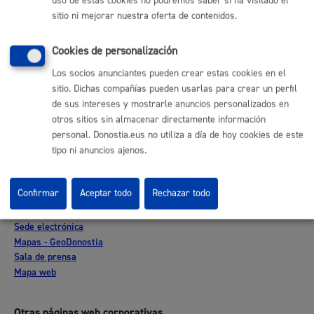
uso de estas cookies no podremos saber si ha visitado el
sitio ni mejorar nuestra oferta de contenidos.
Comunícate con el Ayuntamiento de Donostia / San
Sebastián
Cookies de personalización
Los socios anunciantes pueden crear estas cookies en el
(gratuito desde Donostia / San Sebastián)
010
sitio. Dichas compañías pueden usarlas para crear un perfil
(+34) 943 481 000
de sus intereses y mostrarle anuncios personalizados en
Buzón de la ciudadanía
otros sitios sin almacenar directamente información
Informar de un error en la web
personal. Donostia.eus no utiliza a día de hoy cookies de este
tipo ni anuncios ajenos.
Enlaces útiles
Confirmar
Aceptar todo
Rechazar todo
Ofertas de empleo
Perfil del contratante
Sede electrónica
Mapas - GeoDonostia
Sala de prensa
Mapa web
Otras páginas web corporativas