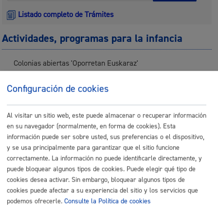
Listado completo de Trámites
Actividades, programas para la infancia
Colonias abiertas 'Oporretan Euskaraz'
ONLINE
Configuración de cookies
PRESENCIAL
TELÉFONO
Al visitar un sitio web, este puede almacenar o recuperar información
MÁQUINA
en su navegador (normalmente, en forma de cookies). Esta
información puede ser sobre usted, sus preferencias o el dispositivo,
Escuela Música y Danza - Inscripción del alumnado
y se usa principalmente para garantizar que el sitio funcione
correctamente. La información no puede identificarle directamente, y
puede bloquear algunos tipos de cookies. Puede elegir qué tipo de
ONLINE
cookies desea activar. Sin embargo, bloquear algunos tipos de
PRESENCIAL
cookies puede afectar a su experiencia del sitio y los servicios que
TELÉFONO
podemos ofrecerle.
Consulte la Política de cookies
MÁQUINA