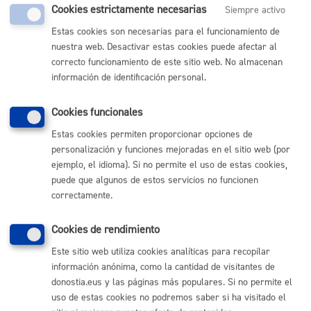
Inscripción en Gaztelekus y Haurtxokos
Cookies estrictamente necesarias
Siempre activo
Estas cookies son necesarias para el funcionamiento de
ONLINE
nuestra web. Desactivar estas cookies puede afectar al
PRESENCIAL
correcto funcionamiento de este sitio web. No almacenan
TELÉFONO
información de identificación personal.
MÁQUINA
Cookies funcionales
Prácticas para estudiantes en el ayuntamiento
Estas cookies permiten proporcionar opciones de
personalización y funciones mejoradas en el sitio web (por
ONLINE
ejemplo, el idioma). Si no permite el uso de estas cookies,
PRESENCIAL
puede que algunos de estos servicios no funcionen
TELÉFONO
correctamente.
MÁQUINA
Cookies de rendimiento
Este sitio web utiliza cookies analíticas para recopilar
Volver al índice
Volver atrás
información anónima, como la cantidad de visitantes de
donostia.eus y las páginas más populares. Si no permite el
uso de estas cookies no podremos saber si ha visitado el