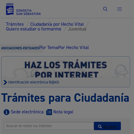
Buscar
Trámites
/
Ciudadanía por Hecho Vital
/
Quiero estudiar o formarme
/
Juventud
Por Tema
Por Hecho Vital
ASOCIACIONES-ENTIDADES
Identificación electrónica B@kQ
Trámites para Ciudadanía
Sede electrónica
Nota legal
Buscar