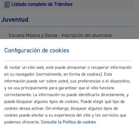
Listado completo de Trámites
Juventud
Escuela Música y Danza - Inscripción del alumnado
Configuración de cookies
ONLINE
PRESENCIAL
TELÉFONO
Al visitar un sitio web, este puede almacenar o recuperar información
MÁQUINA
en su navegador (normalmente, en forma de cookies). Esta
información puede ser sobre usted, sus preferencias o el dispositivo,
y se usa principalmente para garantizar que el sitio funcione
Inscripciones: actividades juventud
correctamente. La información no puede identificarle directamente, y
puede bloquear algunos tipos de cookies. Puede elegir qué tipo de
ONLINE
cookies desea activar. Sin embargo, bloquear algunos tipos de
PRESENCIAL
cookies puede afectar a su experiencia del sitio y los servicios que
TELÉFONO
podemos ofrecerle.
Consulte la Política de cookies
MÁQUINA