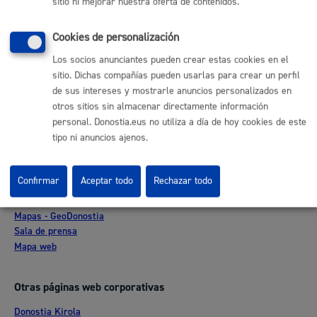
sitio ni mejorar nuestra oferta de contenidos.
Comunícate con el Ayuntamiento de Donostia / San
Sebastián
Cookies de personalización
(gratuito desde Donostia / San Sebastián)
010
Los socios anunciantes pueden crear estas cookies en el
(+34) 943 481 000
sitio. Dichas compañías pueden usarlas para crear un perfil
Buzón de la ciudadanía
de sus intereses y mostrarle anuncios personalizados en
Informar de un error en la web
otros sitios sin almacenar directamente información
personal. Donostia.eus no utiliza a día de hoy cookies de este
tipo ni anuncios ajenos.
Enlaces útiles
Ofertas de empleo
Confirmar
Aceptar todo
Rechazar todo
Perfil del contratante
Sede electrónica
Mapas - GeoDonostia
Sala de prensa
Mapa web
Otras páginas web corporativas
Donostia Kirola