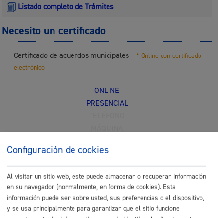
Listado completo de Trámites
Necesito un certificado
Certificado de acuerdos municipales
* Online con certificado
electrónico
ONLINE
PRESENCIAL
TELÉFONO
MÁQUINA
Configuración de cookies
Certificado de estar al corriente en el pago
* Online con
certificado electrónico
Al visitar un sitio web, este puede almacenar o recuperar información
ONLINE
en su navegador (normalmente, en forma de cookies). Esta
PRESENCIAL
información puede ser sobre usted, sus preferencias o el dispositivo,
y se usa principalmente para garantizar que el sitio funcione
TELÉFONO