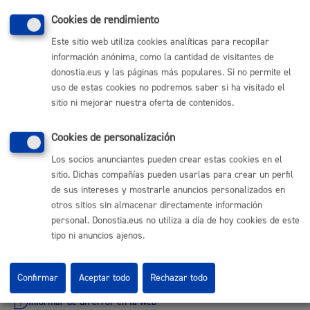
Salvamento
* Online con certificado electrónico
Cookies de rendimiento
Este sitio web utiliza cookies analíticas para recopilar
ONLINE
información anónima, como la cantidad de visitantes de
PRESENCIAL
donostia.eus y las páginas más populares. Si no permite el
TELÉFONO
uso de estas cookies no podremos saber si ha visitado el
MÁQUINA
sitio ni mejorar nuestra oferta de contenidos.
Cookies de personalización
Volver al índice
Volver atrás
Los socios anunciantes pueden crear estas cookies en el
sitio. Dichas compañías pueden usarlas para crear un perfil
de sus intereses y mostrarle anuncios personalizados en
otros sitios sin almacenar directamente información
Comunícate con el Ayuntamiento de Donostia / San
personal. Donostia.eus no utiliza a día de hoy cookies de este
Sebastián
tipo ni anuncios ajenos.
(gratuito desde Donostia / San Sebastián)
010
(+34) 943 481 000
Confirmar
Aceptar todo
Rechazar todo
Buzón de la ciudadanía
Informar de un error en la web