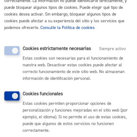
correctamente. La información no puede identificarle directamente, y
MÁQUINA
puede bloquear algunos tipos de cookies. Puede elegir qué tipo de
cookies desea activar. Sin embargo, bloquear algunos tipos de
Consultas y certificados urbanísticos
* Online con certificado
cookies puede afectar a su experiencia del sitio y los servicios que
electrónico
podemos ofrecerle.
Consulte la Política de cookies
ONLINE
PRESENCIAL
Cookies estrictamente necesarias
Siempre activo
TELÉFONO
Estas cookies son necesarias para el funcionamiento de
MÁQUINA
nuestra web. Desactivar estas cookies puede afectar al
correcto funcionamiento de este sitio web. No almacenan
Descarga y duplicado de recibos
información de identificación personal.
ONLINE
Cookies funcionales
PRESENCIAL
Estas cookies permiten proporcionar opciones de
TELÉFONO
personalización y funciones mejoradas en el sitio web (por
MÁQUINA
ejemplo, el idioma). Si no permite el uso de estas cookies,
puede que algunos de estos servicios no funcionen
Solicitud informes de intervención: Guardia Municipal y
correctamente.
Servicio de Prevención, Extinción de Incendios y