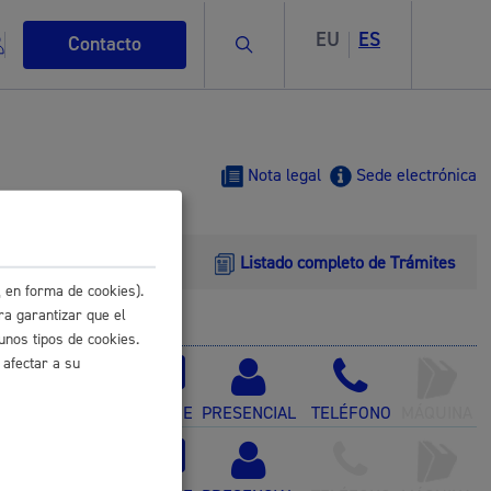
EU
ES
Buscar
Contacto
Nota legal
Sede electrónica
Listado completo de Trámites
s
 en forma de cookies).
ra garantizar que el
unos tipos de cookies.
 afectar a su
ismo
ONLINE
PRESENCIAL
TELÉFONO
MÁQUINA