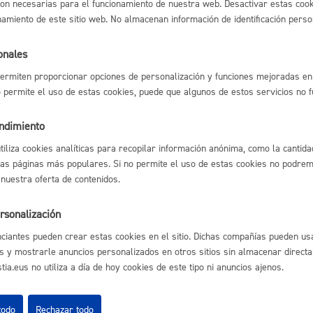
on necesarias para el funcionamiento de nuestra web. Desactivar estas cook
namiento de este sitio web. No almacenan información de identificación perso
Espacio público,
ones de consumo
* Online con certificado electrónico
onales
ermiten proporcionar opciones de personalización y funciones mejoradas en 
no permite el uso de estas cookies, puede que algunos de estos servicios no 
l índice
Volver atrás
Euskera
endimiento
utiliza cookies analíticas para recopilar información anónima, como la cantida
las páginas más populares. Si no permite el uso de estas cookies no podremo
 nuestra oferta de contenidos.
Desarrollo económi
astián
Enlaces útiles
rsonalización
Ofertas de empleo
ciantes pueden crear estas cookies en el sitio. Dichas compañías pueden usa
Perfil del contrata
s y mostrarle anuncios personalizados en otros sitios sin almacenar direct
Sede electrónica
ia.eus no utiliza a día de hoy cookies de este tipo ni anuncios ajenos.
Mapas - GeoDonos
Igualdad, derechos 
Sala de prensa
Mapa web
todo
Rechazar todo