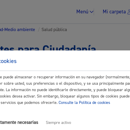
Menú
Mi carpeta
ud-Medio ambiente
/
Salud pública
tes para Ciudadanía
cookies
Impuestos y multa
Buscar
este puede almacenar o recuperar información en su navegador (normalmente,
r sobre usted, sus preferencias o el dispositivo, y se usa principalmente pa
lica
nte. La información no puede identificarle directamente, y puede bloquear alg
cookies desea activar. Sin embargo, bloquear algunos tipos de cookies puede
y quejas de consumo
os servicios que podemos ofrecerle.
Consulte la Política de cookies
Vivienda y urban
or toxiinfección alimentaria
* Online con certificado electrónico
ctamente necesarias
Siempre activo