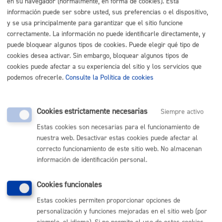
en su navegador (normalmente, en forma de cookies). Esta
información puede ser sobre usted, sus preferencias o el dispositivo,
Listado completo de Trámites
y se usa principalmente para garantizar que el sitio funcione
correctamente. La información no puede identificarle directamente, y
Animales
puede bloquear algunos tipos de cookies. Puede elegir qué tipo de
cookies desea activar. Sin embargo, bloquear algunos tipos de
Registro General: aportar documentación a un expediente
*
cookies puede afectar a su experiencia del sitio y los servicios que
Online con certificado electrónico
podemos ofrecerle.
Consulte la Política de cookies
ONLINE
Cookies estrictamente necesarias
Siempre activo
PRESENCIAL
TELÉFONO
Estas cookies son necesarias para el funcionamiento de
nuestra web. Desactivar estas cookies puede afectar al
MÁQUINA
correcto funcionamiento de este sitio web. No almacenan
información de identificación personal.
Volver al índice
Volver atrás
Cookies funcionales
Estas cookies permiten proporcionar opciones de
personalización y funciones mejoradas en el sitio web (por
Comunícate con el Ayuntamiento de Donostia / San