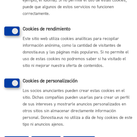
ejemplo, el idioma). Si no permite el uso de estas cookies,
Sebastián
puede que algunos de estos servicios no funcionen
(gratuito desde Donostia / San Sebastián)
010
correctamente.
(+34) 943 481 000
Cookies de rendimiento
Buzón de la ciudadanía
Informar de un error en la web
Este sitio web utiliza cookies analíticas para recopilar
información anónima, como la cantidad de visitantes de
donostia.eus y las páginas más populares. Si no permite el
Enlaces útiles
uso de estas cookies no podremos saber si ha visitado el
sitio ni mejorar nuestra oferta de contenidos.
Ofertas de empleo
Perfil del contratante
Sede electrónica
Cookies de personalización
Mapas - GeoDonostia
Los socios anunciantes pueden crear estas cookies en el
Sala de prensa
sitio. Dichas compañías pueden usarlas para crear un perfil
Mapa web
de sus intereses y mostrarle anuncios personalizados en
otros sitios sin almacenar directamente información
Otras páginas web corporativas
personal. Donostia.eus no utiliza a día de hoy cookies de este
tipo ni anuncios ajenos.
Donostia Kirola
Donostia Kultura