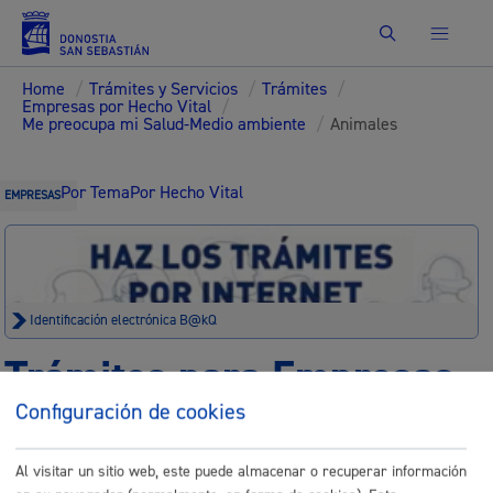
Buscar
Home
/
Trámites y Servicios
/
Trámites
/
Empresas por Hecho Vital
/
Me preocupa mi Salud-Medio ambiente
/
Animales
Por Tema
Por Hecho Vital
EMPRESAS
Identificación electrónica B@kQ
Trámites para Empresas
Configuración de cookies
Sede electrónica
Nota legal
Al visitar un sitio web, este puede almacenar o recuperar información
Buscar