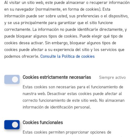
MÁQUINA
Al visitar un sitio web, este puede almacenar o recuperar información
en su navegador (normalmente, en forma de cookies). Esta
Padrón Municipal de Habitantes: alta
* Online con certificado
información puede ser sobre usted, sus preferencias o el dispositivo,
electrónico
y se usa principalmente para garantizar que el sitio funcione
correctamente. La información no puede identificarle directamente, y
puede bloquear algunos tipos de cookies. Puede elegir qué tipo de
ONLINE
cookies desea activar. Sin embargo, bloquear algunos tipos de
PRESENCIAL
cookies puede afectar a su experiencia del sitio y los servicios que
TELÉFONO
podemos ofrecerle.
Consulte la Política de cookies
MÁQUINA
Padrón Municipal de Habitantes: baja
* Online con certificado
Cookies estrictamente necesarias
Siempre activo
electrónico
Estas cookies son necesarias para el funcionamiento de
nuestra web. Desactivar estas cookies puede afectar al
ONLINE
correcto funcionamiento de este sitio web. No almacenan
PRESENCIAL
información de identificación personal.
TELÉFONO
MÁQUINA
Cookies funcionales
Estas cookies permiten proporcionar opciones de
Padrón Municipal de Habitantes: Renovación o confirmación