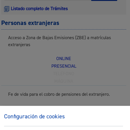
Listado completo de Trámites
Personas extranjeras
Acceso a Zona de Bajas Emisiones (ZBE) a matrículas
extranjeras
ONLINE
PRESENCIAL
TELÉFONO
MÁQUINA
Fe de vida para el cobro de pensiones del extranjero.
ONLINE
Configuración de cookies
PRESENCIAL
TELÉFONO