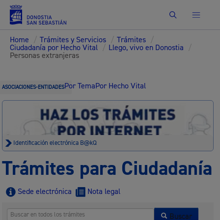
Buscar
Home
/
Trámites y Servicios
/
Trámites
/
Ciudadanía por Hecho Vital
/
Llego, vivo en Donostia
/
Personas extranjeras
Por Tema
Por Hecho Vital
ASOCIACIONES-ENTIDADES
Identificación electrónica B@kQ
Trámites para Ciudadanía
Sede electrónica
Nota legal
Buscar