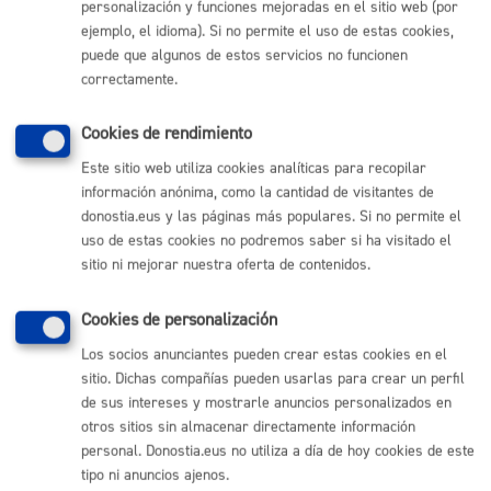
personalización y funciones mejoradas en el sitio web (por
personas extranjeras
ejemplo, el idioma). Si no permite el uso de estas cookies,
puede que algunos de estos servicios no funcionen
ONLINE
correctamente.
PRESENCIAL
TELÉFONO
Cookies de rendimiento
MÁQUINA
Este sitio web utiliza cookies analíticas para recopilar
información anónima, como la cantidad de visitantes de
Solicitud informe de vulnerabilidad para proceso de
donostia.eus y las páginas más populares. Si no permite el
regularización
* Online con certificado electrónico
uso de estas cookies no podremos saber si ha visitado el
sitio ni mejorar nuestra oferta de contenidos.
ONLINE
PRESENCIAL
Cookies de personalización
TELÉFONO
Los socios anunciantes pueden crear estas cookies en el
MÁQUINA
sitio. Dichas compañías pueden usarlas para crear un perfil
de sus intereses y mostrarle anuncios personalizados en
otros sitios sin almacenar directamente información
Volver al índice
Volver atrás
personal. Donostia.eus no utiliza a día de hoy cookies de este
tipo ni anuncios ajenos.