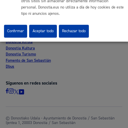
otros sitios sin almacenar directamente información
Mapas - GeoDonostia
personal. Donostia.eus no utiliza a día de hoy cookies de este
Sala de prensa
tipo ni anuncios ajenos.
Mapa web
Confirmar
Aceptar todo
Rechazar todo
Otras páginas web corporativas
Donostia Kirola
Donostia Kultura
Donostia Turismo
Fomento de San Sebastián
Dbus
Síguenos en redes sociales
© Donostiako Udala - Ayuntamiento de Donostia / San Sebastián
Ijentea 1, 20003 Donostia / San Sebastián