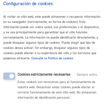
Configuración de cookies
Listado completo de Trámites
Ejerzo mis derechos-Participo
Al visitar un sitio web, este puede almacenar o recuperar información
en su navegador (normalmente, en forma de cookies). Esta
Inscripción en el Registro de representantes
* Online con
información puede ser sobre usted, sus preferencias o el dispositivo,
y se usa principalmente para garantizar que el sitio funcione
certificado electrónico
correctamente. La información no puede identificarle directamente, y
puede bloquear algunos tipos de cookies. Puede elegir qué tipo de
ONLINE
cookies desea activar. Sin embargo, bloquear algunos tipos de
PRESENCIAL
cookies puede afectar a su experiencia del sitio y los servicios que
TELÉFONO
podemos ofrecerle.
Consulte la Política de cookies
MÁQUINA
Registro general: presentar alegaciones o recursos en un
Cookies estrictamente necesarias
Siempre activo
expediente
* Online con certificado electrónico
Estas cookies son necesarias para el funcionamiento de
nuestra web. Desactivar estas cookies puede afectar al
ONLINE
correcto funcionamiento de este sitio web. No almacenan
PRESENCIAL
información de identificación personal.
TELÉFONO