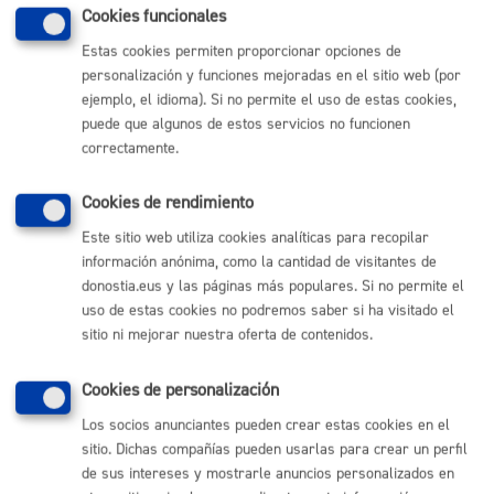
MÁQUINA
Cookies funcionales
Estas cookies permiten proporcionar opciones de
personalización y funciones mejoradas en el sitio web (por
Volver al índice
Volver atrás
ejemplo, el idioma). Si no permite el uso de estas cookies,
puede que algunos de estos servicios no funcionen
correctamente.
Comunícate con el Ayuntamiento de Donostia / San
Cookies de rendimiento
Sebastián
Este sitio web utiliza cookies analíticas para recopilar
(gratuito desde Donostia / San Sebastián)
010
información anónima, como la cantidad de visitantes de
(+34) 943 481 000
donostia.eus y las páginas más populares. Si no permite el
Buzón de la ciudadanía
uso de estas cookies no podremos saber si ha visitado el
Informar de un error en la web
sitio ni mejorar nuestra oferta de contenidos.
Cookies de personalización
Enlaces útiles
Los socios anunciantes pueden crear estas cookies en el
Ofertas de empleo
sitio. Dichas compañías pueden usarlas para crear un perfil
Perfil del contratante
de sus intereses y mostrarle anuncios personalizados en
Sede electrónica