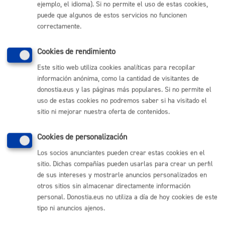
Comunícate con el Ayuntamiento de Donostia / San
ejemplo, el idioma). Si no permite el uso de estas cookies,
Sebastián
puede que algunos de estos servicios no funcionen
correctamente.
(gratuito desde Donostia / San Sebastián)
010
(+34) 943 481 000
Cookies de rendimiento
Buzón de la ciudadanía
Este sitio web utiliza cookies analíticas para recopilar
Informar de un error en la web
información anónima, como la cantidad de visitantes de
donostia.eus y las páginas más populares. Si no permite el
Enlaces útiles
uso de estas cookies no podremos saber si ha visitado el
sitio ni mejorar nuestra oferta de contenidos.
Ofertas de empleo
Perfil del contratante
Cookies de personalización
Sede electrónica
Mapas - GeoDonostia
Los socios anunciantes pueden crear estas cookies en el
Sala de prensa
sitio. Dichas compañías pueden usarlas para crear un perfil
Mapa web
de sus intereses y mostrarle anuncios personalizados en
otros sitios sin almacenar directamente información
personal. Donostia.eus no utiliza a día de hoy cookies de este
Otras páginas web corporativas
tipo ni anuncios ajenos.
Donostia Kirola