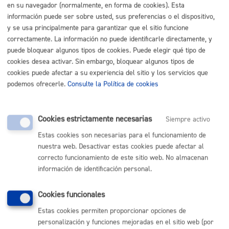
Buscar
en su navegador (normalmente, en forma de cookies). Esta
información puede ser sobre usted, sus preferencias o el dispositivo,
Listado completo de Trámites
y se usa principalmente para garantizar que el sitio funcione
correctamente. La información no puede identificarle directamente, y
Busco vivienda, garaje, local
puede bloquear algunos tipos de cookies. Puede elegir qué tipo de
cookies desea activar. Sin embargo, bloquear algunos tipos de
cookies puede afectar a su experiencia del sitio y los servicios que
Reserva de la vía pública para acceso de vehículos (vado)
*
podemos ofrecerle.
Consulte la Política de cookies
Online con certificado electrónico
ONLINE
Cookies estrictamente necesarias
Siempre activo
PRESENCIAL
Estas cookies son necesarias para el funcionamiento de
TELÉFONO
nuestra web. Desactivar estas cookies puede afectar al
MÁQUINA
correcto funcionamiento de este sitio web. No almacenan
información de identificación personal.
Volver al índice
Volver atrás
Cookies funcionales
Estas cookies permiten proporcionar opciones de
personalización y funciones mejoradas en el sitio web (por