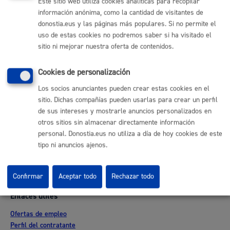
Este sitio web utiliza cookies analíticas para recopilar
TELÉFONO
información anónima, como la cantidad de visitantes de
MÁQUINA
donostia.eus y las páginas más populares. Si no permite el
uso de estas cookies no podremos saber si ha visitado el
sitio ni mejorar nuestra oferta de contenidos.
Volver al índice
Volver atrás
Cookies de personalización
Los socios anunciantes pueden crear estas cookies en el
Comunícate con el Ayuntamiento de Donostia / San
sitio. Dichas compañías pueden usarlas para crear un perfil
Sebastián
de sus intereses y mostrarle anuncios personalizados en
otros sitios sin almacenar directamente información
(gratuito desde Donostia / San Sebastián)
010
personal. Donostia.eus no utiliza a día de hoy cookies de este
(+34) 943 481 000
tipo ni anuncios ajenos.
Buzón de la ciudadanía
Informar de un error en la web
Confirmar
Aceptar todo
Rechazar todo
Enlaces útiles
Ofertas de empleo
Perfil del contratante