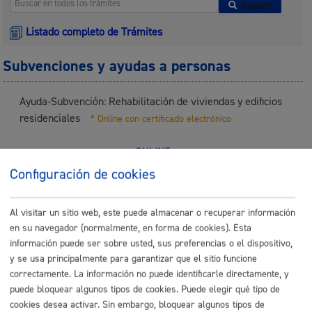
Buscar
Listado completo de Trámites
Subvenciones y ayudas a personas
Ayuda-Subvención: Rehabilitación de viviendas y edificios
residenciales
* Online con certificado electrónico
ONLINE
PRESENCIAL
Configuración de cookies
TELÉFONO
MÁQUINA
Al visitar un sitio web, este puede almacenar o recuperar información
en su navegador (normalmente, en forma de cookies). Esta
Ayuda-Subvención: Rehabilitación de viviendas y edificios
información puede ser sobre usted, sus preferencias o el dispositivo,
residenciales: 2-Subsanación
* Online con certificado
y se usa principalmente para garantizar que el sitio funcione
electrónico
correctamente. La información no puede identificarle directamente, y
puede bloquear algunos tipos de cookies. Puede elegir qué tipo de
ONLINE
cookies desea activar. Sin embargo, bloquear algunos tipos de