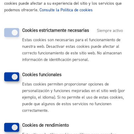
cookies puede afectar a su experiencia del sitio y los servicios que
PRESENCIAL
podemos ofrecerle.
Consulte la Política de cookies
TELÉFONO
MÁQUINA
Cookies estrictamente necesarias
Siempre activo
Ayuda-Subvención: Rehabilitación de viviendas y edificios
Estas cookies son necesarias para el funcionamiento de
residenciales: 3-Justificación trabajos realizados
* Online con
nuestra web. Desactivar estas cookies puede afectar al
certificado electrónico
correcto funcionamiento de este sitio web. No almacenan
información de identificación personal.
ONLINE
PRESENCIAL
Cookies funcionales
TELÉFONO
Estas cookies permiten proporcionar opciones de
MÁQUINA
personalización y funciones mejoradas en el sitio web (por
ejemplo, el idioma). Si no permite el uso de estas cookies,
Subvenciones para organizar festivales
* Online con
puede que algunos de estos servicios no funcionen
certificado electrónico
correctamente.
ONLINE
Cookies de rendimiento
PRESENCIAL