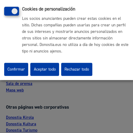
(gratuito desde Donostia / San Sebastián)
010
Cookies de personalización
(+34) 943 481 000
Los socios anunciantes pueden crear estas cookies en el
Buzón de la ciudadanía
sitio. Dichas compañías pueden usarlas para crear un perfil
Informar de un error en la web
de sus intereses y mostrarle anuncios personalizados en
otros sitios sin almacenar directamente información
personal. Donostia.eus no utiliza a día de hoy cookies de este
Enlaces útiles
tipo ni anuncios ajenos.
Ofertas de empleo
Perfil del contratante
Confirmar
Aceptar todo
Rechazar todo
Sede electrónica
Mapas - GeoDonostia
Sala de prensa
Mapa web
Otras páginas web corporativas
Donostia Kirola
Donostia Kultura
Donostia Turismo