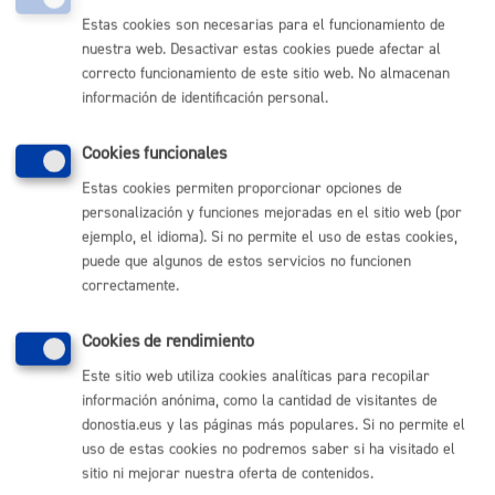
PRESENCIAL
Estas cookies son necesarias para el funcionamiento de
TELÉFONO
nuestra web. Desactivar estas cookies puede afectar al
MÁQUINA
correcto funcionamiento de este sitio web. No almacenan
información de identificación personal.
Subvenciones para organizar festivales
* Online con
certificado electrónico
Cookies funcionales
Estas cookies permiten proporcionar opciones de
ONLINE
personalización y funciones mejoradas en el sitio web (por
PRESENCIAL
ejemplo, el idioma). Si no permite el uso de estas cookies,
TELÉFONO
puede que algunos de estos servicios no funcionen
correctamente.
MÁQUINA
Cookies de rendimiento
Volver al índice
Volver atrás
Este sitio web utiliza cookies analíticas para recopilar
información anónima, como la cantidad de visitantes de
donostia.eus y las páginas más populares. Si no permite el
uso de estas cookies no podremos saber si ha visitado el
Comunícate con el Ayuntamiento de Donostia / San
sitio ni mejorar nuestra oferta de contenidos.
Sebastián