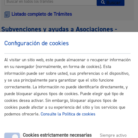
Buscar
Listado completo de Trámites
Subvenciones y ayudas a Asociaciones -
entidades
Configuración de cookies
Justificación de ayudas a Copropietarios para rehabilitación
de edificios de Alza - Fase 3
* Online con certificado electrónico
Al visitar un sitio web, este puede almacenar o recuperar información
en su navegador (normalmente, en forma de cookies). Esta
información puede ser sobre usted, sus preferencias o el dispositivo,
ONLINE
y se usa principalmente para garantizar que el sitio funcione
PRESENCIAL
correctamente. La información no puede identificarle directamente, y
TELÉFONO
puede bloquear algunos tipos de cookies. Puede elegir qué tipo de
MÁQUINA
cookies desea activar. Sin embargo, bloquear algunos tipos de
cookies puede afectar a su experiencia del sitio y los servicios que
Subvenciones para centros educativos y asociaciones
podemos ofrecerle.
Consulte la Política de cookies
vinculadas a la enseñanza
* Online con certificado electrónico
ONLINE
Cookies estrictamente necesarias
Siempre activo