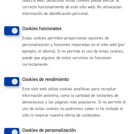
nuestra web. Desactivar estas cookies puede afectar al
MÁQUINA
correcto funcionamiento de este sitio web. No almacenan
información de identificación personal.
Visitas de grupos de escolares al Parque de Bomberos
Cookies funcionales
ONLINE
PRESENCIAL
Estas cookies permiten proporcionar opciones de
TELÉFONO
personalización y funciones mejoradas en el sitio web (por
ejemplo, el idioma). Si no permite el uso de estas cookies,
MÁQUINA
puede que algunos de estos servicios no funcionen
correctamente.
Volver al índice
Volver atrás
Cookies de rendimiento
Este sitio web utiliza cookies analíticas para recopilar
información anónima, como la cantidad de visitantes de
Comunícate con el Ayuntamiento de Donostia / San
donostia.eus y las páginas más populares. Si no permite el
Sebastián
uso de estas cookies no podremos saber si ha visitado el
sitio ni mejorar nuestra oferta de contenidos.
(gratuito desde Donostia / San Sebastián)
010
(+34) 943 481 000
Cookies de personalización
Buzón de la ciudadanía