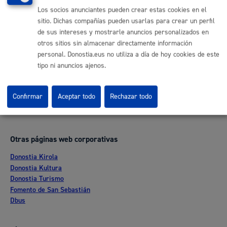
Informar de un error en la web
Los socios anunciantes pueden crear estas cookies en el
sitio. Dichas compañías pueden usarlas para crear un perfil
de sus intereses y mostrarle anuncios personalizados en
Enlaces útiles
otros sitios sin almacenar directamente información
personal. Donostia.eus no utiliza a día de hoy cookies de este
Ofertas de empleo
tipo ni anuncios ajenos.
Perfil del contratante
Sede electrónica
Mapas - GeoDonostia
Confirmar
Aceptar todo
Rechazar todo
Sala de prensa
Mapa web
Otras páginas web corporativas
Donostia Kirola
Donostia Kultura
Donostia Turismo
Fomento de San Sebastián
Dbus