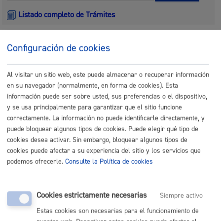
Listado completo de Trámites
Infancia
Configuración de cookies
Entrega de dibujos: Certamen infantil y juvenil de Arte y
Al visitar un sitio web, este puede almacenar o recuperar información
Derechos Humanos
en su navegador (normalmente, en forma de cookies). Esta
información puede ser sobre usted, sus preferencias o el dispositivo,
ONLINE
y se usa principalmente para garantizar que el sitio funcione
PRESENCIAL
correctamente. La información no puede identificarle directamente, y
TELÉFONO
puede bloquear algunos tipos de cookies. Puede elegir qué tipo de
MÁQUINA
cookies desea activar. Sin embargo, bloquear algunos tipos de
cookies puede afectar a su experiencia del sitio y los servicios que
Inscripción a conciertos escolares
podemos ofrecerle.
Consulte la Política de cookies
ONLINE
Cookies estrictamente necesarias
Siempre activo
PRESENCIAL
TELÉFONO
Estas cookies son necesarias para el funcionamiento de