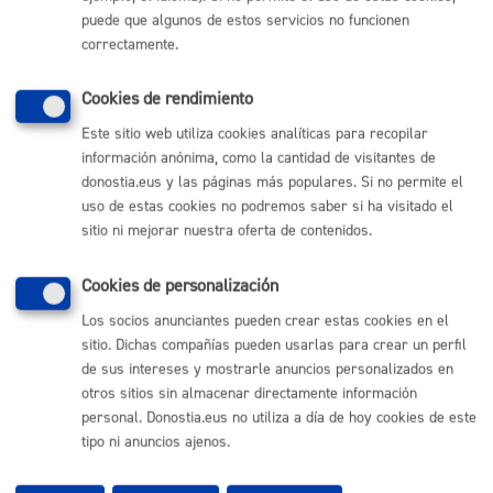
puede que algunos de estos servicios no funcionen
ONLINE
correctamente.
PRESENCIAL
TELÉFONO
Cookies de rendimiento
MÁQUINA
Este sitio web utiliza cookies analíticas para recopilar
información anónima, como la cantidad de visitantes de
Solicitud de vivienda privada vacía en alquiler (Alokabide)
donostia.eus y las páginas más populares. Si no permite el
uso de estas cookies no podremos saber si ha visitado el
ONLINE
sitio ni mejorar nuestra oferta de contenidos.
PRESENCIAL
TELÉFONO
Cookies de personalización
MÁQUINA
Los socios anunciantes pueden crear estas cookies en el
sitio. Dichas compañías pueden usarlas para crear un perfil
de sus intereses y mostrarle anuncios personalizados en
Volver al índice
Volver atrás
otros sitios sin almacenar directamente información
personal. Donostia.eus no utiliza a día de hoy cookies de este
tipo ni anuncios ajenos.
Comunícate con el Ayuntamiento de Donostia / San
Sebastián