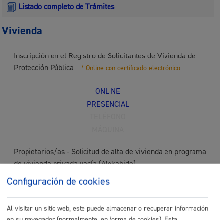
Listado completo de Trámites
Vivienda
Inscripción en el Registro de Solicitantes de Vivienda de
Protección Pública
* Online con certificado electrónico
ONLINE
PRESENCIAL
TELÉFONO
MÁQUINA
Propietarios/as - Solicitud de alta de vivienda en programa
de vivienda privada vacía (Alokabide)
Configuración de cookies
ONLINE
PRESENCIAL
Al visitar un sitio web, este puede almacenar o recuperar información
TELÉFONO
en su navegador (normalmente, en forma de cookies). Esta