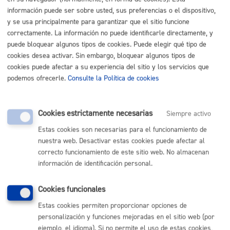
MÁQUINA
información puede ser sobre usted, sus preferencias o el dispositivo,
y se usa principalmente para garantizar que el sitio funcione
Solicitud de extinción del derecho de habitación
correctamente. La información no puede identificarle directamente, y
puede bloquear algunos tipos de cookies. Puede elegir qué tipo de
ONLINE
cookies desea activar. Sin embargo, bloquear algunos tipos de
PRESENCIAL
cookies puede afectar a su experiencia del sitio y los servicios que
podemos ofrecerle.
Consulte la Política de cookies
TELÉFONO
MÁQUINA
Cookies estrictamente necesarias
Siempre activo
Solicitud de plazas de garajes municipales en alquiler
Estas cookies son necesarias para el funcionamiento de
ONLINE
nuestra web. Desactivar estas cookies puede afectar al
correcto funcionamiento de este sitio web. No almacenan
PRESENCIAL
información de identificación personal.
TELÉFONO
MÁQUINA
Cookies funcionales
Solicitud de venta de vivienda de protección pública de suelo
Estas cookies permiten proporcionar opciones de
municipal
personalización y funciones mejoradas en el sitio web (por
ejemplo, el idioma). Si no permite el uso de estas cookies,