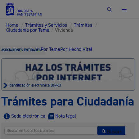
Buscar
Home
/
Trámites y Servicios
/
Trámites
/
Ciudadanía por Tema
/
Vivienda
Por Tema
Por Hecho Vital
ASOCIACIONES-ENTIDADES
Identificación electrónica B@kQ
Trámites para Ciudadanía
Sede electrónica
Nota legal
Buscar