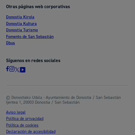
Otras páginas web corporativas
Donostia Kirola
Donostia Kultura
Donostia Turismo
Fomento de San Sebastián
Dbus
Síguenos en redes sociales
© Donostiako Udala - Ayuntamiento de Donostia / San Sebastián
Ijentea 1, 20003 Donostia / San Sebastián
Aviso legal
Política de privacidad
Política de cookies
Declaración de accesibilidad