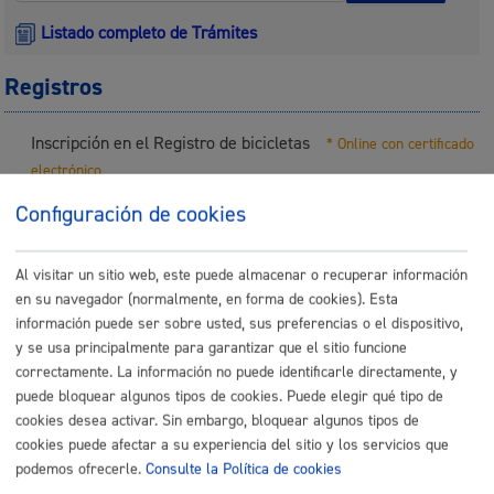
Listado completo de Trámites
Registros
Inscripción en el Registro de bicicletas
* Online con certificado
electrónico
Configuración de cookies
ONLINE
PRESENCIAL
Al visitar un sitio web, este puede almacenar o recuperar información
TELÉFONO
en su navegador (normalmente, en forma de cookies). Esta
MÁQUINA
información puede ser sobre usted, sus preferencias o el dispositivo,
y se usa principalmente para garantizar que el sitio funcione
Inscripción en el Registro de Solicitantes de Vivienda de
correctamente. La información no puede identificarle directamente, y
Protección Pública
* Online con certificado electrónico
puede bloquear algunos tipos de cookies. Puede elegir qué tipo de
cookies desea activar. Sin embargo, bloquear algunos tipos de
ONLINE
cookies puede afectar a su experiencia del sitio y los servicios que
PRESENCIAL
podemos ofrecerle.
Consulte la Política de cookies