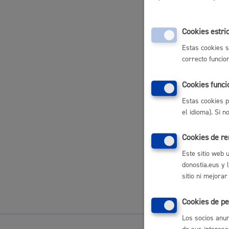
Actividades 
Movilidad
Cookies estri
Actividades 
Estas cookies s
correcto funcio
Actividades 
Seguridad ciudadana y emergencias
Cookies funci
Actividades 
Estas cookies p
el idioma). Si 
Registros
Cookies de r
Salud Pública, animales y consumo
Este sitio web 
donostia.eus y 
Volver a
sitio ni mejorar
Cookies de pe
Infancia y juventud
Los socios anun