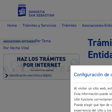
Home
/
Trámites y Servicios
/
Trámites
/
Asociaciones-Ent
Servicios
Trámi
Por Tema
ASOCIACIONES-ENTIDADES
Por Hecho Vital
Entid
Padrón y asuntos personales
Configuración de 
Identificación electrónica B@kQ
Al visitar un sitio web, 
Servicios sociales
Inscripcio
Esta información puede se
sitio funcione correctame
Puede elegir qué tipo de 
Actividades
experiencia del sitio y l