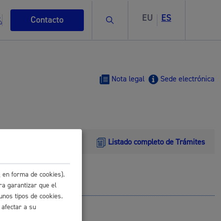
EU
ES
Buscar
Contacto
Nota legal
Sede electrónica
s
Listado completo de Trámites
 en forma de cookies).
ismo
ra garantizar que el
unos tipos de cookies.
 afectar a su