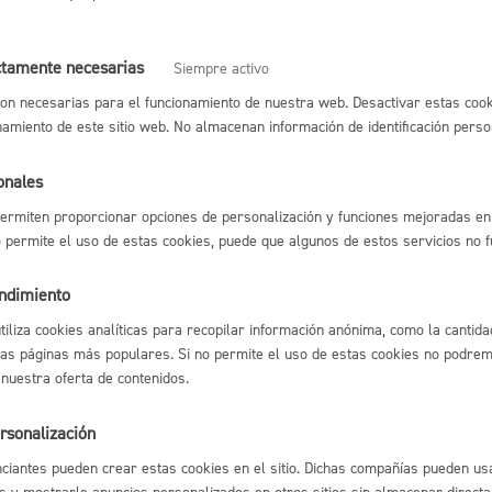
relacionadas con Cultura, Euskera y Deporte
Espacio público,
ctamente necesarias
Siempre activo
relacionadas con Educación y Juventud
on necesarias para el funcionamiento de nuestra web. Desactivar estas cook
namiento de este sitio web. No almacenan información de identificación perso
relacionadas con Igualdad, Cooperación, Derechos Humanos
Euskera
onales
relacionadas con la Escuela de Música y Danza
ermiten proporcionar opciones de personalización y funciones mejoradas en 
no permite el uso de estas cookies, puede que algunos de estos servicios no 
endimiento
Desarrollo económi
utiliza cookies analíticas para recopilar información anónima, como la cantida
las páginas más populares. Si no permite el uso de estas cookies no podremo
l índice
Volver atrás
 nuestra oferta de contenidos.
rsonalización
Igualdad, derechos 
ciantes pueden crear estas cookies en el sitio. Dichas compañías pueden usa