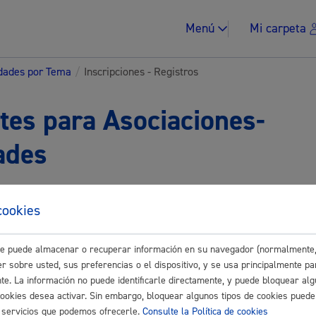
Menú
Mi carpeta
idades por Tema
/
Inscripciones - Registros
tes para Asociaciones-
ades
Impuestos y multa
Buscar
cookies
este puede almacenar o recuperar información en su navegador (normalmente,
Vivienda y urban
nes - Registros
r sobre usted, sus preferencias o el dispositivo, y se usa principalmente pa
nte. La información no puede identificarle directamente, y puede bloquear alg
cookies desea activar. Sin embargo, bloquear algunos tipos de cookies puede
 relacionadas con Consumo y Medio Ambiente
os servicios que podemos ofrecerle.
Consulte la Política de cookies