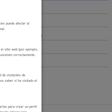
 residuos y medioambiente
ies puede afectar al
nal.
 y Diversidad Cultural
el sitio web (por ejemplo,
funcionen correctamente.
co y empleo
d de visitantes de
s saber si ha visitado el
humanos y convivencia
rlas para crear un perfil