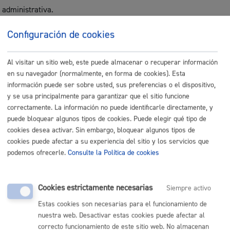
administrativa.
Legitimación
Configuración de cookies
Ejercicio de la potestad pública: art. 6.1.e): -Artículo 17.1.9 de la
Ley 2/2016, de 7 de abril, de Instituciones Locales de Euskadi. -
Al visitar un sitio web, este puede almacenar o recuperar información
en su navegador (normalmente, en forma de cookies). Esta
Artículo 25.2.a) de la Ley 7/1985, de 2 de abril, de Bases del
información puede ser sobre usted, sus preferencias o el dispositivo,
Régimen Local. - Ley 2/2006, de 30 de junio, de suelo y
y se usa principalmente para garantizar que el sitio funcione
urbanismo. -Real Decreto Legislativo 7/2015, de 30 de octubre,
correctamente. La información no puede identificarle directamente, y
por el que se aprueba el texto refundido de la Ley de Suelo y
puede bloquear algunos tipos de cookies. Puede elegir qué tipo de
Rehabilitación Urbana. - Real Decreto 1627/1997, de 24 de
cookies desea activar. Sin embargo, bloquear algunos tipos de
octubre, por el que se establecen disposiciones mínimas de
cookies puede afectar a su experiencia del sitio y los servicios que
seguridad y de salud en las obras de construcción. - Real Decreto
podemos ofrecerle.
Consulte la Política de cookies
314/2006, por el que se aprueba el código técnico de la
edificación. - Ley 3/1998, de 27 de febrero, General de Protección
del Medio Ambiente -
Cookies estrictamente necesarias
Siempre activo
Estas cookies son necesarias para el funcionamiento de
Destinatarios
nuestra web. Desactivar estas cookies puede afectar al
Las establecidas legalmente y que sean de aplicación en el
correcto funcionamiento de este sitio web. No almacenan