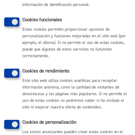
información de identificación personal.
ámbito de este tratamiento.
Derechos
Cookies funcionales
Estas cookies permiten proporcionar opciones de
Las personas afectadas tienen derecho a obtener confirmación
personalización y funciones mejoradas en el sitio web (por
sobre si el Ayuntamiento de San Sebastián está tratando sus
ejemplo, el idioma). Si no permite el uso de estas cookies,
datos personales. Además, tendrán derecho a solicitar:
puede que algunos de estos servicios no funcionen
El acceso a sus datos personales.
correctamente.
La rectificación de los datos inexactos o incompletos.
La supresión de sus datos cuando, entre otros motivos, los
datos ya no sean necesarios para las finalidades para las
Cookies de rendimiento
cuales fueron recabados.
La limitación del tratamiento de sus datos, en cuyo caso, sólo
Este sitio web utiliza cookies analíticas para recopilar
serán conservados por el Ayuntamiento para el ejercicio o la
información anónima, como la cantidad de visitantes de
defensa de reclamaciones.
La oposición al tratamiento de sus datos, en cuyo caso, el
donostia.eus y las páginas más populares. Si no permite el
Ayuntamiento dejará de tratar los datos, salvo por motivos
uso de estas cookies no podremos saber si ha visitado el
legítimos imperiosos, o el ejercicio o la defensa de posibles
sitio ni mejorar nuestra oferta de contenidos.
reclamaciones.
Los derechos podrán ejercitarse
vía on line
o presencial ante el
Cookies de personalización
Ayuntamiento, como Responsable del tratamiento, o en su caso,
Los socios anunciantes pueden crear estas cookies en el
ante el Encargado del tratamiento.