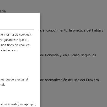
 residuos y medioambiente
aria
a fomentar la motivación, el conocimiento, la práctica del habla y
 en forma de cookies).
ra garantizar que el
unos tipos de cookies.
 afectar a su
mental del Ayuntamiento de Donostia y, en su caso, según los
.
co y empleo
ies puede afectar al
de 24 de noviembre, básica de normalización del uso del Euskera.
nal.
humanos y convivencia
ento.
el sitio web (por ejemplo,