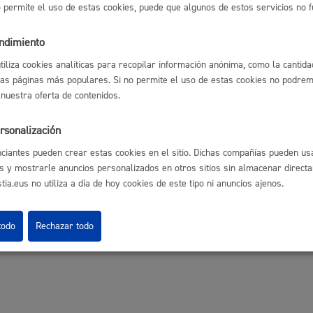
no permite el uso de estas cookies, puede que algunos de estos servicios no 
fectadas tienen derecho a obtener confirmación sobre si el Ayuntam
endimiento
n derecho a solicitar:
Cultura
utiliza cookies analíticas para recopilar información anónima, como la cantida
a sus datos personales.
las páginas más populares. Si no permite el uso de estas cookies no podremo
ación de los datos inexactos o incompletos.
 nuestra oferta de contenidos.
ón de sus datos cuando, entre otros motivos, los datos ya no sean ne
ión del tratamiento de sus datos, en cuyo caso, sólo serán conservado
nes.
rsonalización
n al tratamiento de sus datos, en cuyo caso, el Ayuntamiento dejará 
Turismo
o la defensa de posibles reclamaciones.
ciantes pueden crear estas cookies en el sitio. Dichas compañías pueden usa
podrán ejercitarse
vía on line
o presencial ante el Ayuntamiento, com
s y mostrarle anuncios personalizados en otros sitios sin almacenar direct
o.
ia.eus no utiliza a día de hoy cookies de este tipo ni anuncios ajenos.
icio de sus derechos no ha sido debidamente atendida o atendido, p
todo
Rechazar todo
Datos. Dirección: C/ Beato Tomás de Zumárraga, 71 – 3ª planta - 010
protección de datos del Ayuntamiento, para cualquier cuestión relac
lidad
Administración municipa
as
Tablón de anuncios oficia