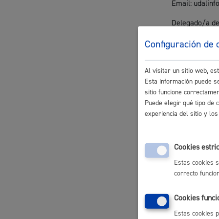
Email: udalin
Movilidad
Delegado/a de
Finalidad del 
Configuración de 
Gestión de la 
Al visitar un sitio web, 
el uso del eus
Seguridad ciudadana y emergencias
Esta información puede se
sitio funcione correctame
Plazos de cons
Puede elegir qué tipo de 
Los datos pers
experiencia del sitio y l
plazos de pres
Salud Pública, animales y consumo
Legitimación
Cookies estri
Estas cookies s
Ejercicio de l
correcto funcio
Destinatarios
Infancia y juventud
Cookies funci
Las establecid
Estas cookies p