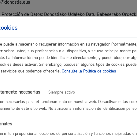
fo@donostia.eus
Espacio público,
 Protección de Datos: Donostiako Udaleko Datu Babeserako Ordezk
tratamiento:
cookies
información personal relacionada con el desarrollo de actividades par
este puede almacenar o recuperar información en su navegador (normalmente,
kara.
Euskera
r sobre usted, sus preferencias o el dispositivo, y se usa principalmente pa
nte. La información no puede identificarle directamente, y puede bloquear alg
ervación:
cookies desea activar. Sin embargo, bloquear algunos tipos de cookies puede
onales se conservarán de acuerdo con la normativa de archivo docu
os servicios que podemos ofrecerle.
Consulte la Política de cookies
cripción de las posibles infracciones relacionadas con el tratamiento
Desarrollo económi
ctamente necesarias
Siempre activo
on necesarias para el funcionamiento de nuestra web. Desactivar estas cook
a potestad pública e interés público: art. 6.1.e) RGPD: Ley 10/1982, 
namiento de este sitio web. No almacenan información de identificación perso
Igualdad, derechos 
onales
as legalmente y que sean de aplicación en el ámbito de este tratami
ermiten proporcionar opciones de personalización y funciones mejoradas en 