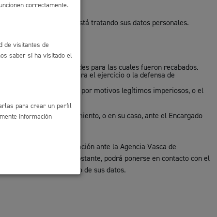
funcionen correctamente.
iento de San Sebastián está tratando sus datos personales.
d de visitantes de
s saber si ha visitado el
cesarios para las finalidades para las cuales fueron recabados.
s por el Ayuntamiento para el ejercicio o la defensa de
de tratar los datos, salvo por motivos legítimos imperiosos, o el
rlas para crear un perfil
o Responsable del tratamiento, o en su caso, ante el Encargado
amente información
odrá presentar una reclamación ante la Agencia Vasca de
08 Vitoria-Gasteiz. No obstante, podrá ponerse en contacto con el
ionada con el tratamiento de sus datos.
l
Catálogo de trámites
les