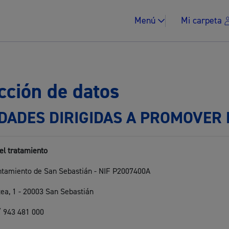
Menú
Mi carpeta
cción de datos
IDADES DIRIGIDAS A PROMOVER 
Impuestos y multa
el tratamiento
untamiento de San Sebastián - NIF P2007400A
Vivienda y urban
ntea, 1 - 20003 San Sebastián
/ 943 481 000