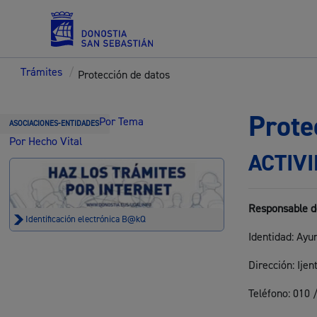
Trámites
/
Protección de datos
Servicios
Prote
Por Tema
ASOCIACIONES-ENTIDADES
Por Hecho Vital
ACTIV
Padrón y asuntos personales
Responsable d
Identificación electrónica B@kQ
Identidad: Ay
Servicios sociales
Dirección: Ije
Teléfono: 010 