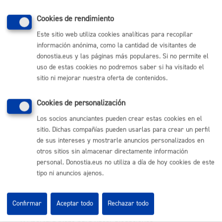
Plazo estimado:
Variable
Plazo legal:
Variable
Sentido del silencio:
Variable
Cookies de rendimiento
No se puede establecer un plazo estimado debido a la
Este sitio web utiliza cookies analíticas para recopilar
diversa casúistica, en cualquier caso, los plazos serán
información anónima, como la cantidad de visitantes de
más breves en los casos más graves y urgentes. Se
donostia.eus y las páginas más populares. Si no permite el
remite al procedimiento de ruina regulado en los
uso de estas cookies no podremos saber si ha visitado el
sitio ni mejorar nuestra oferta de contenidos.
artículos 19 y siguientes del Real Decreto 2187/1978
Reglamento de Disciplina Urbanística.
Cookies de personalización
Pasos del procedimiento
Los socios anunciantes pueden crear estas cookies en el
sitio. Dichas compañías pueden usarlas para crear un perfil
de sus intereses y mostrarle anuncios personalizados en
Registro de la solicitud y documentación o emisión
otros sitios sin almacenar directamente información
informe técnico (si es de oficio)
personal. Donostia.eus no utiliza a día de hoy cookies de este
Subsanación de la documentación, en su caso
Informe técnico o jurídico.
tipo ni anuncios ajenos.
Se incoa expediente ruina
Notificación a personas interesadas
Visita inspección y realización informe
Tramite de audiencia a personas interesadas
Confirmar
Aceptar todo
Rechazar todo
Emisión dictamen pericial
Apertura plazo para hacer alegaciones