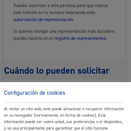
Puedes autorizar a otra persona para que realice
este trámite en tu nombre rellenando esta
autorización de representación
.
Si quieres otorgar una representación más duradera
puedes hacerlo en el
registro de representantes
.
Cuándo lo pueden solicitar
Durante todo el año
Configuración de cookies
Documentación necesaria
Al visitar un sitio web, este puede almacenar o recuperar información
en su navegador (normalmente, en forma de cookies). Esta
información puede ser sobre usted, sus preferencias o el dispositivo,
Si se hace a instancia de parte:
y se usa principalmente para garantizar que el sitio funcione