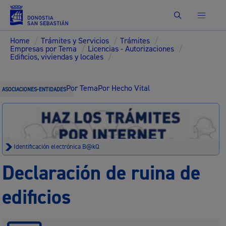
Buscar
Home
/
Trámites y Servicios
/
Trámites
/
Empresas por Tema
/
Licencias - Autorizaciones
/
Edificios, viviendas y locales
/
Por Tema
Por Hecho Vital
ASOCIACIONES-ENTIDADES
Identificación electrónica B@kQ
Declaración de ruina de
edificios