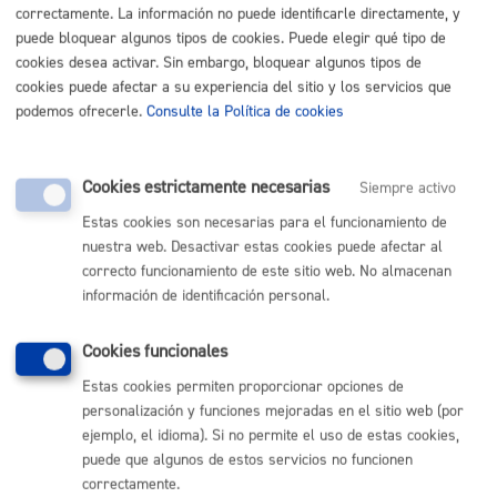
Documento con el que acredita la representación, en
correctamente. La información no puede identificarle directamente, y
su caso
Informe justificativo de la declaración de ruina
puede bloquear algunos tipos de cookies. Puede elegir qué tipo de
Relación de titulares de derechos sobre el inmueble
cookies desea activar. Sin embargo, bloquear algunos tipos de
cookies puede afectar a su experiencia del sitio y los servicios que
podemos ofrecerle.
Consulte la Política de cookies
Tamaño máximo anexos:
50 Mb
Cookies estrictamente necesarias
Siempre activo
Cantidad a abonar
Estas cookies son necesarias para el funcionamiento de
nuestra web. Desactivar estas cookies puede afectar al
Tasas por Servicios Urbanísticos
correcto funcionamiento de este sitio web. No almacenan
**Anexo a regir desde el 1 de enero 2019
información de identificación personal.
1.587,75 €
Cookies funcionales
Plazo de resolución y sentido
Estas cookies permiten proporcionar opciones de
personalización y funciones mejoradas en el sitio web (por
del silencio
ejemplo, el idioma). Si no permite el uso de estas cookies,
puede que algunos de estos servicios no funcionen
correctamente.