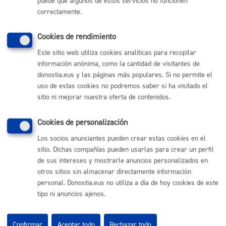
puede que algunos de estos servicios no funcionen
Anexos I y II debidamente cumplimentados.
correctamente.
Cookies de rendimiento
Tamaño máximo anexos:
50 Mb
Este sitio web utiliza cookies analíticas para recopilar
información anónima, como la cantidad de visitantes de
Cantidad a abonar
donostia.eus y las páginas más populares. Si no permite el
uso de estas cookies no podremos saber si ha visitado el
sitio ni mejorar nuestra oferta de contenidos.
Gratuito
Cookies de personalización
Plazo de resolución y sentido
Los socios anunciantes pueden crear estas cookies en el
sitio. Dichas compañías pueden usarlas para crear un perfil
del silencio
de sus intereses y mostrarle anuncios personalizados en
otros sitios sin almacenar directamente información
personal. Donostia.eus no utiliza a día de hoy cookies de este
Plazo legal:
No procede
tipo ni anuncios ajenos.
Pasos del procedimiento
Confirmar
Aceptar todo
Rechazar todo