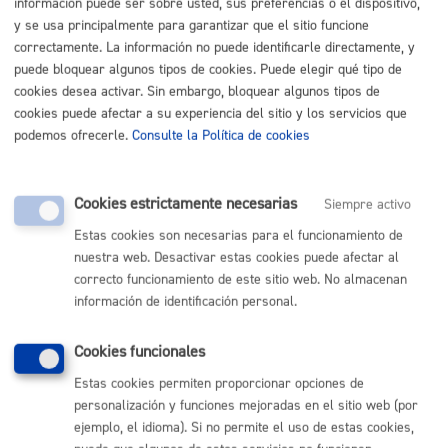
información puede ser sobre usted, sus preferencias o el dispositivo,
teknikoa. De forma alternativa, podrá presentarse
y se usa principalmente para garantizar que el sitio funcione
una memoria justificativa de la actuación propuesta.
La documentación mínima de esta memoria
correctamente. La información no puede identificarle directamente, y
contendrá la descripción de las actuaciones,
puede bloquear algunos tipos de cookies. Puede elegir qué tipo de
desglosada según los apartados incluidos en el
cookies desea activar. Sin embargo, bloquear algunos tipos de
“CAPÍTULO IV AYUDAS A COMUNIDADES DE
PROPIETARIOS”. Se acompañará esta memora del
cookies puede afectar a su experiencia del sitio y los servicios que
presupuesto y los planos elaborados con los mismos
podemos ofrecerle.
Consulte la Política de cookies
criterios y desglose de acuerdo a la Tabla 01 del
artículo 4 de estas Bases.
Reportaje fotográfico, preferentemente en color, de
todas aquellas zonas que se vayan a ver afectadas
Cookies estrictamente necesarias
Siempre activo
por el mismo, así como de la fachada principal del
edificio.
Estas cookies son necesarias para el funcionamiento de
Certificado de eficiencia energética del edificio o
vivienda existente, según corresponda, en su estado
nuestra web. Desactivar estas cookies puede afectar al
actual, con el contenido requerido en el Real Decreto
correcto funcionamiento de este sitio web. No almacenan
390/2021, de 1 de junio, firmado por técnico
información de identificación personal.
competente y registrado en el registro del órgano
competente de la Comunidad Autónoma del País
Vasco.
Certificado de eficiencia energética estimado,
Cookies funcionales
incluyendo las actuaciones contempladas en el
proyecto o la memoria justificativa, realizado con el
Estas cookies permiten proporcionar opciones de
mismo programa reconocido de certificación que el
personalización y funciones mejoradas en el sitio web (por
utilizado para el Certificado de eficiencia energética
ejemplo, el idioma). Si no permite el uso de estas cookies,
del edificio o vivienda existente en su estado actual,
suscrito por técnico competente.