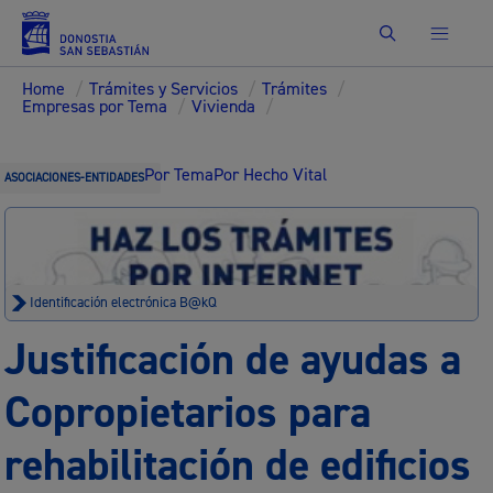
Buscar
Home
/
Trámites y Servicios
/
Trámites
/
Empresas por Tema
/
Vivienda
/
Por Tema
Por Hecho Vital
ASOCIACIONES-ENTIDADES
Identificación electrónica B@kQ
Justificación de ayudas a
Copropietarios para
rehabilitación de edificios