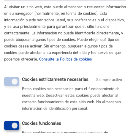
Ciudadanía en general
Al visitar un sitio web, este puede almacenar o recuperar información
en su navegador (normalmente, en forma de cookies). Esta
información puede ser sobre usted, sus preferencias o el dispositivo,
Cuándo lo pueden solicitar
y se usa principalmente para garantizar que el sitio funcione
correctamente. La información no puede identificarle directamente, y
puede bloquear algunos tipos de cookies. Puede elegir qué tipo de
Durante todo el año
cookies desea activar. Sin embargo, bloquear algunos tipos de
cookies puede afectar a su experiencia del sitio y los servicios que
podemos ofrecerle.
Consulte la Política de cookies
Cantidad a abonar
Cookies estrictamente necesarias
Siempre activo
Gratuito
Estas cookies son necesarias para el funcionamiento de
nuestra web. Desactivar estas cookies puede afectar al
Plazo de resolución y sentido
correcto funcionamiento de este sitio web. No almacenan
información de identificación personal.
del silencio
Cookies funcionales
Plazo estimado:
En el momento
Estas cookies permiten proporcionar opciones de