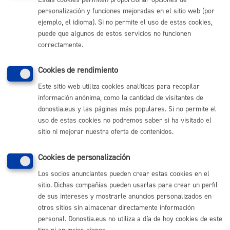
Sentido del silencio:
No procede
personalización y funciones mejoradas en el sitio web (por
ejemplo, el idioma). Si no permite el uso de estas cookies,
puede que algunos de estos servicios no funcionen
Responsable de la tramitación
correctamente.
Cookies de rendimiento
Departamento:
Dirección de Presidencia
Este sitio web utiliza cookies analíticas para recopilar
información anónima, como la cantidad de visitantes de
donostia.eus y las páginas más populares. Si no permite el
Trámites relacionados
uso de estas cookies no podremos saber si ha visitado el
sitio ni mejorar nuestra oferta de contenidos.
Registro General: realizar una solicitud,
comunicación o escrito
Cookies de personalización
Los socios anunciantes pueden crear estas cookies en el
Otra información de interés
sitio. Dichas compañías pueden usarlas para crear un perfil
de sus intereses y mostrarle anuncios personalizados en
otros sitios sin almacenar directamente información
Realizando la suscripción autoriza al Ayuntamiento, sus
personal. Donostia.eus no utiliza a día de hoy cookies de este
Organismos Autónomos y Empresas Públicas, a enviarle