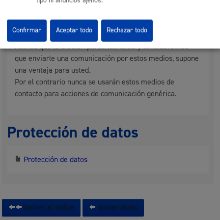
tipo ni anuncios ajenos.
avisos de interés para usted que no están incluidos en
las temáticas que ha elegido.
Confirmar
Aceptar todo
Rechazar todo
En general, para comunicarle informaciones sobre
hechos que le afecten personalmente y consideremos
que enviarle una comunicación por estos medios, supone
una ventaja para usted.
Por el contrario nunca se usarán estos medios de
contacto para acciones de comunicación genérica.
Protección de datos
Protección de datos
Volver al índice
Volver atrás