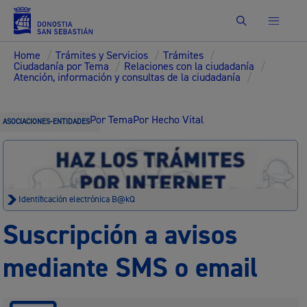
Buscar
Home
/
Trámites y Servicios
/
Trámites
/
Ciudadanía por Tema
/
Relaciones con la ciudadanía
/
Atención, información y consultas de la ciudadanía
/
Por Tema
Por Hecho Vital
ASOCIACIONES-ENTIDADES
Identificación electrónica B@kQ
Suscripción a avisos
mediante SMS o email