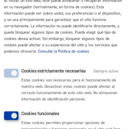
para representarla.
Al visitar un sitio web, este puede almacenar o recuperar información
en su navegador (normalmente, en forma de cookies). Esta
Puedes autorizar a otra persona para que realice
información puede ser sobre usted, sus preferencias o el dispositivo,
este trámite en tu nombre rellenando esta
y se usa principalmente para garantizar que el sitio funcione
autorización de representación
.
correctamente. La información no puede identificarle directamente, y
puede bloquear algunos tipos de cookies. Puede elegir qué tipo de
Si quieres otorgar una representación más duradera
cookies desea activar. Sin embargo, bloquear algunos tipos de
puedes hacerlo en el
registro de representantes
.
cookies puede afectar a su experiencia del sitio y los servicios que
podemos ofrecerle.
Consulte la Política de cookies
Cookies estrictamente necesarias
Siempre activo
Cuándo lo pueden solicitar
Estas cookies son necesarias para el funcionamiento de
nuestra web. Desactivar estas cookies puede afectar al
Durante todo el año
correcto funcionamiento de este sitio web. No almacenan
información de identificación personal.
Cantidad a abonar
Cookies funcionales
Estas cookies permiten proporcionar opciones de