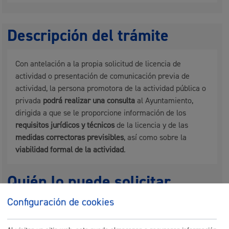
Descripción del trámite
Con antelación a la propia solicitud de licencia de
actividad o presentación de comunicación previa de
actividad, la persona promotora de la actividad pública o
privada
podrá realizar una consulta
al Ayuntamiento,
dirigida a que se le proporcione información de los
requisitos jurídicos y técnicos
de la licencia y de las
medidas correctoras previsibles
, así como sobre la
viabilidad formal de la actividad
.
Quién lo puede solicitar
Configuración de cookies
La persona interesada o quien tenga autorización