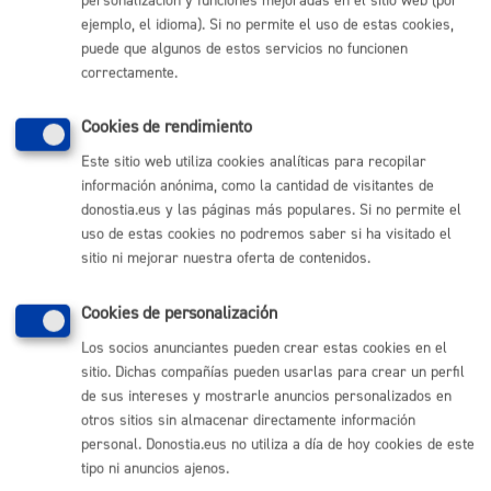
personalización y funciones mejoradas en el sitio web (por
Gratuito
ejemplo, el idioma). Si no permite el uso de estas cookies,
puede que algunos de estos servicios no funcionen
Plazo de resolución y sentido
correctamente.
del silencio
Cookies de rendimiento
Este sitio web utiliza cookies analíticas para recopilar
Plazo estimado:
1 mes
Sentido del silencio:
No procede
información anónima, como la cantidad de visitantes de
donostia.eus y las páginas más populares. Si no permite el
uso de estas cookies no podremos saber si ha visitado el
Pasos del procedimiento
sitio ni mejorar nuestra oferta de contenidos.
Cookies de personalización
Registro de la solicitud y documentación
Informe del servicio correspondiente
Los socios anunciantes pueden crear estas cookies en el
Comunicación a la persona interesada
sitio. Dichas compañías pueden usarlas para crear un perfil
de sus intereses y mostrarle anuncios personalizados en
otros sitios sin almacenar directamente información
Responsable de la tramitación
personal. Donostia.eus no utiliza a día de hoy cookies de este
tipo ni anuncios ajenos.