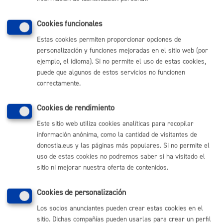
Cookies funcionales
Cantidad a abonar
Estas cookies permiten proporcionar opciones de
personalización y funciones mejoradas en el sitio web (por
Impuesto sobre Vehículos (IV)
ejemplo, el idioma). Si no permite el uso de estas cookies,
**Anexo a regir desde el 1 de enero de 2026
puede que algunos de estos servicios no funcionen
El disfrute de las exenciones requerirá el reconocimiento
correctamente.
previo del Ayuntamiento, que surtirá efectos en el
período impositivo de su solicitud (art. 9.3 y 10.1 de la
Cookies de rendimiento
Ordenanza Fiscal)
Este sitio web utiliza cookies analíticas para recopilar
información anónima, como la cantidad de visitantes de
Plazo de resolución y sentido
donostia.eus y las páginas más populares. Si no permite el
uso de estas cookies no podremos saber si ha visitado el
del silencio
sitio ni mejorar nuestra oferta de contenidos.
Cookies de personalización
Plazo estimado:
1 mes
Plazo legal:
6 meses
Sentido del silencio:
Negativo
Los socios anunciantes pueden crear estas cookies en el
sitio. Dichas compañías pueden usarlas para crear un perfil