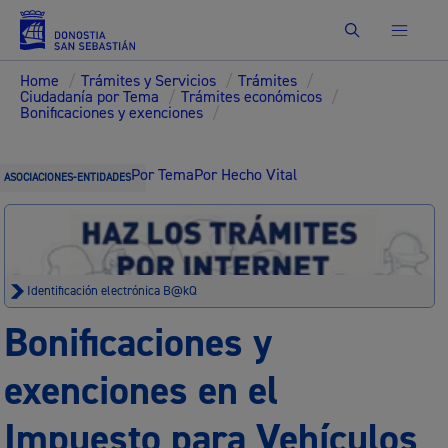
Buscar
Home
/
Trámites y Servicios
/
Trámites
/
Ciudadanía por Tema
/
Trámites económicos
/
Bonificaciones y exenciones
/
Por Tema
Por Hecho Vital
ASOCIACIONES-ENTIDADES
Identificación electrónica B@kQ
Bonificaciones y
exenciones en el
Impuesto para Vehículos