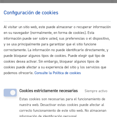
autorización de representación
.
Configuración de cookies
Si quieres otorgar una representación más duradera
puedes hacerlo en el
registro de representantes
.
Al visitar un sitio web, este puede almacenar o recuperar información
en su navegador (normalmente, en forma de cookies). Esta
información puede ser sobre usted, sus preferencias o el dispositivo,
y se usa principalmente para garantizar que el sitio funcione
Cuándo lo pueden solicitar
correctamente. La información no puede identificarle directamente, y
puede bloquear algunos tipos de cookies. Puede elegir qué tipo de
cookies desea activar. Sin embargo, bloquear algunos tipos de
Durante todo el año
cookies puede afectar a su experiencia del sitio y los servicios que
podemos ofrecerle.
Consulte la Política de cookies
Documentación necesaria
Cookies estrictamente necesarias
Siempre activo
Estas cookies son necesarias para el funcionamiento de
Nota
:
es obligatorio
el uso del formulario o del impreso
nuestra web. Desactivar estas cookies puede afectar al
específico indicado en este trámite.
correcto funcionamiento de este sitio web. No almacenan
Tamaño máximo anexos:
10 Mb
información de identificación personal.