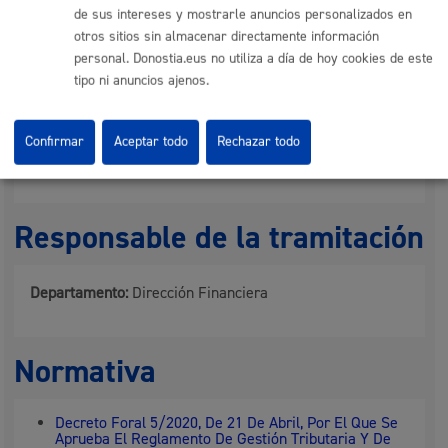
de sus intereses y mostrarle anuncios personalizados en
otros sitios sin almacenar directamente información
Pasos del procedimiento
personal. Donostia.eus no utiliza a día de hoy cookies de este
tipo ni anuncios ajenos.
Registro de la solicitud y documentación
Comprobación de cumplimiento de requisitos
Resolución estimatoria o desestimatoria
Confirmar
Aceptar todo
Rechazar todo
Notificación a las personas interesadas
Registro en la Base de Datos
Responsable de la tramitación
Departamento:
Dirección Financiera
Normativa
Decreto Foral 5/2020, De 21 De Abril, Por El Que Se
Aprueba El Reglamento De Gestión Tributaria Y De