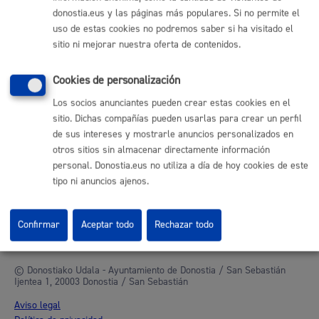
donostia.eus y las páginas más populares. Si no permite el
Mapa web
uso de estas cookies no podremos saber si ha visitado el
sitio ni mejorar nuestra oferta de contenidos.
Otras páginas web corporativas
Cookies de personalización
Donostia Kirola
Donostia Kultura
Los socios anunciantes pueden crear estas cookies en el
Donostia Turismo
sitio. Dichas compañías pueden usarlas para crear un perfil
Fomento de San Sebastián
de sus intereses y mostrarle anuncios personalizados en
Dbus
otros sitios sin almacenar directamente información
personal. Donostia.eus no utiliza a día de hoy cookies de este
tipo ni anuncios ajenos.
Síguenos en redes sociales
Confirmar
Aceptar todo
Rechazar todo
© Donostiako Udala - Ayuntamiento de Donostia / San Sebastián
Ijentea 1, 20003 Donostia / San Sebastián
Aviso legal