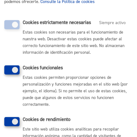
Trámite no disponible o fuera de plazo. Si necesitas
podemos ofrecerle.
Consulte la Política de cookies
información, solicítala en el
Buzón de la Ciudadanía
Cookies estrictamente necesarias
Siempre activo
Estas cookies son necesarias para el funcionamiento de
nuestra web. Desactivar estas cookies puede afectar al
Comunícate con el Ayuntamiento de Donostia / San
correcto funcionamiento de este sitio web. No almacenan
Sebastián
información de identificación personal.
(gratuito desde Donostia / San Sebastián)
010
(+34) 943 481 000
Cookies funcionales
Buzón de la ciudadanía
Estas cookies permiten proporcionar opciones de
Informar de un error en la web
personalización y funciones mejoradas en el sitio web (por
ejemplo, el idioma). Si no permite el uso de estas cookies,
puede que algunos de estos servicios no funcionen
Enlaces útiles
correctamente.
Ofertas de empleo
Perfil del contratante
Cookies de rendimiento
Sede electrónica
Este sitio web utiliza cookies analíticas para recopilar
Mapas - GeoDonostia
información anónima, como la cantidad de visitantes de
Sala de prensa