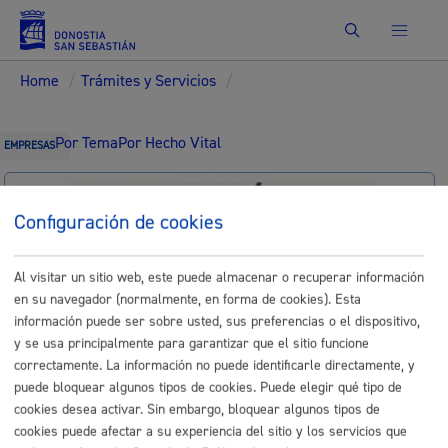
Buscar
Home
/
Trámites y Servicios
/
Por Tema
Por Hecho Vital
EMPRESAS
Configuración de cookies
Identificación electrónica B@kQ
Al visitar un sitio web, este puede almacenar o recuperar información
Trámites
en su navegador (normalmente, en forma de cookies). Esta
información puede ser sobre usted, sus preferencias o el dispositivo,
y se usa principalmente para garantizar que el sitio funcione
Turismo: Comentarios y
correctamente. La información no puede identificarle directamente, y
puede bloquear algunos tipos de cookies. Puede elegir qué tipo de
Reclamaciones
cookies desea activar. Sin embargo, bloquear algunos tipos de
cookies puede afectar a su experiencia del sitio y los servicios que