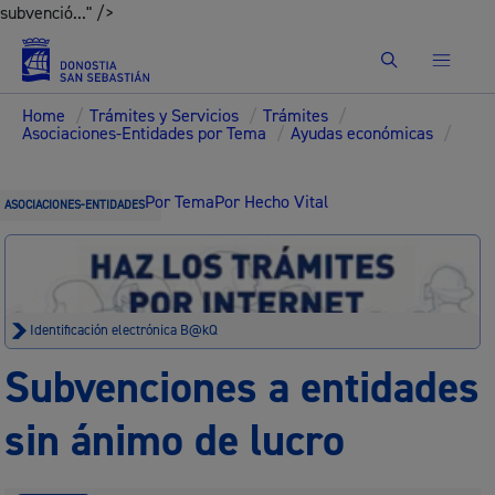
subvenció..." />
Buscar
Home
/
Trámites y Servicios
/
Trámites
/
Asociaciones-Entidades por Tema
/
Ayudas económicas
/
Por Tema
Por Hecho Vital
ASOCIACIONES-ENTIDADES
Identificación electrónica B@kQ
Subvenciones a entidades
sin ánimo de lucro