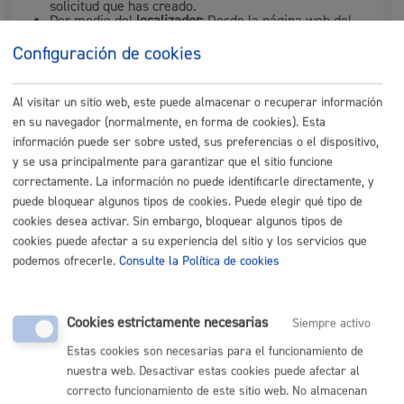
solicitud que has creado.
Por medio del
localizador
: Desde la página web del
Ayuntamiento de Donostia / San Sebastián, al entrar
a realizar el trámite de solicitud de subvención,
Configuración de cookies
además de poder realizar una nueva solicitud,
tras
escribir el Numero
de Identificación Fiscal, se podrá
acceder a las solicitude
s
ya iniciada
s
introduciendo el
Al visitar un sitio web, este puede almacenar o recuperar información
localizador.
en su navegador (normalmente, en forma de cookies). Esta
información puede ser sobre usted, sus preferencias o el dispositivo,
Es muy importante cumplimentar debidamente los
y se usa principalmente para garantizar que el sitio funcione
campos del cuestionario de solicitud y aportar la
correctamente. La información no puede identificarle directamente, y
puede bloquear algunos tipos de cookies. Puede elegir qué tipo de
información que se solicita ya que la valoración del
cookies desea activar. Sin embargo, bloquear algunos tipos de
proyecto y, en consecuencia, el importe de la subvención
cookies puede afectar a su experiencia del sitio y los servicios que
que se conceda se realiza en base a la información que
podemos ofrecerle.
Consulte la Política de cookies
incluyan las asociaciones y entidades en dicho formulario
y a cualquier otra que puedan aportar.
Documentación complementaria
Cookies estrictamente necesarias
Siempre activo
Ficheros
obligatorios
si concluyen las
siguientes
Estas cookies son necesarias para el funcionamiento de
situaciones
:
nuestra web. Desactivar estas cookies puede afectar al
correcto funcionamiento de este sitio web. No almacenan
SITUACIÓN
DOCUMENTO