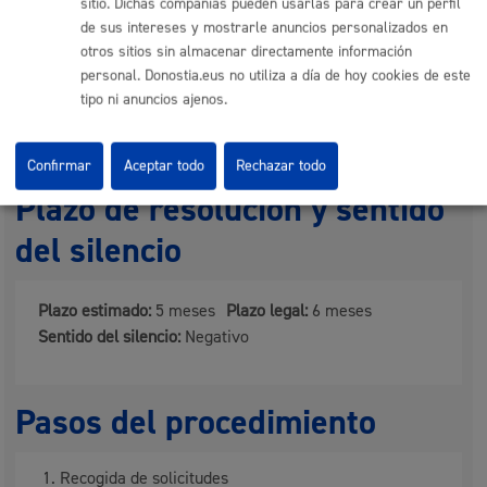
sitio. Dichas compañías pueden usarlas para crear un perfil
de sus intereses y mostrarle anuncios personalizados en
otros sitios sin almacenar directamente información
Cantidad a abonar
personal. Donostia.eus no utiliza a día de hoy cookies de este
tipo ni anuncios ajenos.
Gratuito
Confirmar
Aceptar todo
Rechazar todo
Plazo de resolución y sentido
del silencio
Plazo estimado:
5 meses
Plazo legal:
6 meses
Sentido del silencio:
Negativo
Pasos del procedimiento
Recogida de solicitudes