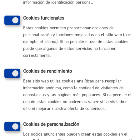
información de identificación personal.
Certificado de la entidad
Cookies funcionales
La persona
firmado por la persona que
Estas cookies permiten proporcionar opciones de
firmante de la
ostente la Secretaría, del
personalización y funciones mejoradas en el sitio web (por
solicitud no es
acuerdo de la Junta
ejemplo, el idioma). Si no permite el uso de estas cookies,
quien ostenta la
Directiva u órgano directivo
puede que algunos de estos servicios no funcionen
presidencia de la
de la entidad habilitando a
correctamente.
entidad.
la persona firmante de la
solicitud
Cookies de rendimiento
Este sitio web utiliza cookies analíticas para recopilar
Fotocopia del documento
La entidad no está
que acredite la
información anónima, como la cantidad de visitantes de
inscripción en el registro
inscrita en el
donostia.eus y las páginas más populares. Si no permite el
correspondiente, en su
Registro de
caso.
uso de estas cookies no podremos saber si ha visitado el
Fotocopia de los
sitio ni mejorar nuestra oferta de contenidos.
Entidades
estatutos
o normativa
reguladora de la entidad.
Ciudadanas
Cookies de personalización
Los socios anunciantes pueden crear estas cookies en el
Tamaño máximo anexos:
50 Mb