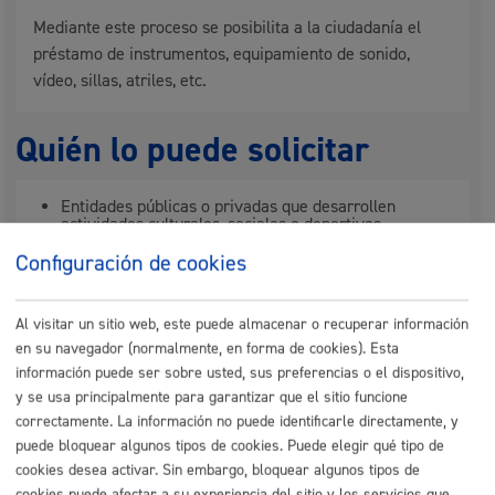
Mediante este proceso se posibilita a la ciudadanía el
préstamo de instrumentos, equipamiento de sonido,
vídeo, sillas, atriles, etc.
Quién lo puede solicitar
Entidades públicas o privadas que desarrollen
actividades culturales, sociales o deportivas
Ciudadanía en general
Configuración de cookies
Cuándo lo pueden solicitar
Al visitar un sitio web, este puede almacenar o recuperar información
en su navegador (normalmente, en forma de cookies). Esta
información puede ser sobre usted, sus preferencias o el dispositivo,
Durante todo el año
y se usa principalmente para garantizar que el sitio funcione
correctamente. La información no puede identificarle directamente, y
puede bloquear algunos tipos de cookies. Puede elegir qué tipo de
Cantidad a abonar
cookies desea activar. Sin embargo, bloquear algunos tipos de
cookies puede afectar a su experiencia del sitio y los servicios que