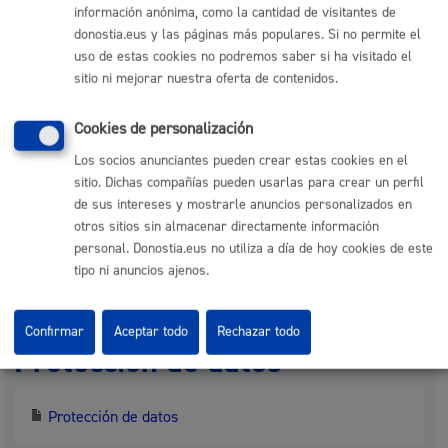
información anónima, como la cantidad de visitantes de
Entidad:
Escuela de Música y Danza
donostia.eus y las páginas más populares. Si no permite el
uso de estas cookies no podremos saber si ha visitado el
sitio ni mejorar nuestra oferta de contenidos.
Normativa
Cookies de personalización
Reglamento de Organización y Funcionamiento de la
Los socios anunciantes pueden crear estas cookies en el
Escuela Municipal de Música y Dantza
sitio. Dichas compañías pueden usarlas para crear un perfil
de sus intereses y mostrarle anuncios personalizados en
Trámites relacionados
otros sitios sin almacenar directamente información
personal. Donostia.eus no utiliza a día de hoy cookies de este
tipo ni anuncios ajenos.
Escuela Música y Danza - Uso de salas
Confirmar
Aceptar todo
Rechazar todo
Protección de datos
Protección de datos