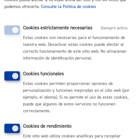
podemos ofrecerle.
Consulte la Política de cookies
Gratuito
Pasos del procedimiento
Cookies estrictamente necesarias
Siempre activo
Estas cookies son necesarias para el funcionamiento de
nuestra web. Desactivar estas cookies puede afectar al
1.- Registro de la solicitud
correcto funcionamiento de este sitio web. No almacenan
2.- Comprobación de datos, y aceptación o rechazo de la
información de identificación personal.
solicitud, remitiendo comunicación a la persona
interesada
Cookies funcionales
3.- En caso de aceptación, al recoger el material, la
Estas cookies permiten proporcionar opciones de
persona interesada deberá aportar el mail recibido
personalización y funciones mejoradas en el sitio web (por
4.- En el momento de la entrega, la Escuela Musica y
ejemplo, el idioma). Si no permite el uso de estas cookies,
Danzaverificará el buen estado del material prestado y,
puede que algunos de estos servicios no funcionen
en su caso, exigirá la subsanación de los desperfectos.
correctamente.
Responsable de la tramitación
Cookies de rendimiento
Este sitio web utiliza cookies analíticas para recopilar