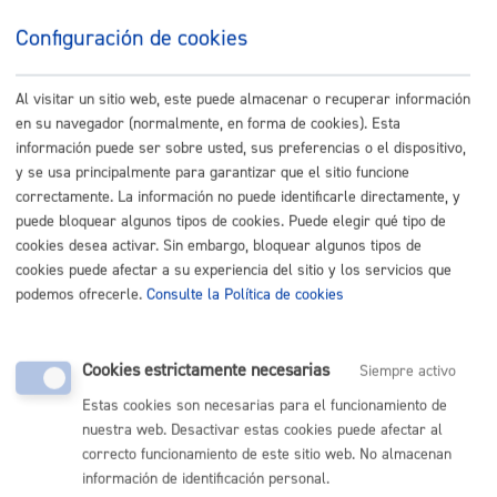
estudio inmediato.
Configuración de cookies
Cuándo lo pueden solicitar
Al visitar un sitio web, este puede almacenar o recuperar información
en su navegador (normalmente, en forma de cookies). Esta
información puede ser sobre usted, sus preferencias o el dispositivo,
Durante todo el año
y se usa principalmente para garantizar que el sitio funcione
correctamente. La información no puede identificarle directamente, y
puede bloquear algunos tipos de cookies. Puede elegir qué tipo de
Documentación necesaria
cookies desea activar. Sin embargo, bloquear algunos tipos de
cookies puede afectar a su experiencia del sitio y los servicios que
podemos ofrecerle.
Consulte la Política de cookies
La entidad o asociación organizadora facilitará al
Negociado de Derechos Humanos fotografías y una
breve reseña informativa del acto. El Negociado de
Derechos Humanos podrá utilizar esas imágenes e
información como material de difusión.
Cookies estrictamente necesarias
Siempre activo
Estas cookies son necesarias para el funcionamiento de
nuestra web. Desactivar estas cookies puede afectar al
Nota
:
es obligatorio
el uso del formulario o del impreso
correcto funcionamiento de este sitio web. No almacenan
específico indicado en este trámite.
información de identificación personal.
Tamaño máximo anexos:
10 Mb