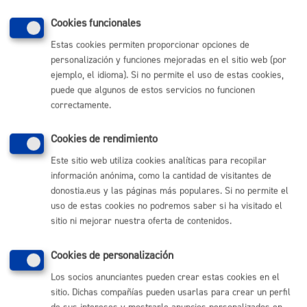
Cookies funcionales
Cantidad a abonar
Estas cookies permiten proporcionar opciones de
personalización y funciones mejoradas en el sitio web (por
ejemplo, el idioma). Si no permite el uso de estas cookies,
El coste por la utilización de la sala es gratuito.
puede que algunos de estos servicios no funcionen
correctamente.
La Casa de la Paz y los Derechos Humanos cede sus
instalaciones, esto es, el espacio y el equipo. Los demás
Cookies de rendimiento
elementos: control, seguridad, distribucion y técnicos (
Este sitio web utiliza cookies analíticas para recopilar
traducción simultanea, catering…) será responsabilidad
información anónima, como la cantidad de visitantes de
de quien solicite el uso. Se dispone de información de
donostia.eus y las páginas más populares. Si no permite el
empresas responsables para la ejecución de las
uso de estas cookies no podremos saber si ha visitado el
necesidades anteriores
sitio ni mejorar nuestra oferta de contenidos.
Si la actividad se desarrolla fuera del horario de oficina
Cookies de personalización
(Lunes a Viernes de 8-15h.), la asociación o entidad,
Los socios anunciantes pueden crear estas cookies en el
deberá contratar los servicios de la empresa de control
sitio. Dichas compañías pueden usarlas para crear un perfil
autorizada por el Ayuntamiento para el desarrollo de sus