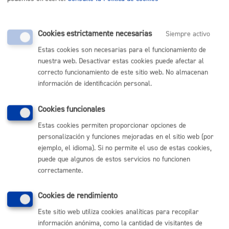
información, solicítala en el
Buzón de la Ciudadanía
Cookies estrictamente necesarias
Siempre activo
Estas cookies son necesarias para el funcionamiento de
Comunícate con el Ayuntamiento de Donostia / San
nuestra web. Desactivar estas cookies puede afectar al
Sebastián
correcto funcionamiento de este sitio web. No almacenan
información de identificación personal.
(gratuito desde Donostia / San Sebastián)
010
(+34) 943 481 000
Cookies funcionales
Buzón de la ciudadanía
Estas cookies permiten proporcionar opciones de
Informar de un error en la web
personalización y funciones mejoradas en el sitio web (por
ejemplo, el idioma). Si no permite el uso de estas cookies,
Enlaces útiles
puede que algunos de estos servicios no funcionen
correctamente.
Ofertas de empleo
Perfil del contratante
Cookies de rendimiento
Sede electrónica
Mapas - GeoDonostia
Este sitio web utiliza cookies analíticas para recopilar
Sala de prensa
información anónima, como la cantidad de visitantes de