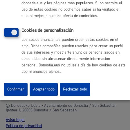
Mapa web
donostia.eus y las páginas más populares. Si no permite el
uso de estas cookies no podremos saber si ha visitado el
sitio ni mejorar nuestra oferta de contenidos.
Otras páginas web corporativas
Donostia Kirola
Cookies de personalización
Donostia Kultura
Los socios anunciantes pueden crear estas cookies en el
Donostia Turismo
sitio. Dichas compañías pueden usarlas para crear un perfil
Fomento de San Sebastián
de sus intereses y mostrarle anuncios personalizados en
Dbus
otros sitios sin almacenar directamente información
personal. Donostia.eus no utiliza a día de hoy cookies de este
Síguenos en redes sociales
tipo ni anuncios ajenos.
Confirmar
Aceptar todo
Rechazar todo
© Donostiako Udala - Ayuntamiento de Donostia / San Sebastián
Ijentea 1, 20003 Donostia / San Sebastián
Aviso legal
Política de privacidad