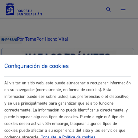
Buscar
Por Tema
Por Hecho Vital
EMPRESAS
Configuración de cookies
Identificación electrónica B@kQ
Al visitar un sitio web, este puede almacenar o recuperar información
Trámites
en su navegador (normalmente, en forma de cookies). Esta
información puede ser sobre usted, sus preferencias o el dispositivo,
y se usa principalmente para garantizar que el sitio funcione
Servicio de acompañamiento y
correctamente. La información no puede identificarle directamente, y
asesoramiento a Empresas
puede bloquear algunos tipos de cookies. Puede elegir qué tipo de
cookies desea activar. Sin embargo, bloquear algunos tipos de
cookies puede afectar a su experiencia del sitio y los servicios que
Trámite no disponible o fuera de plazo. Si necesitas
podemos ofrecerle.
Consulte la Política de cookies