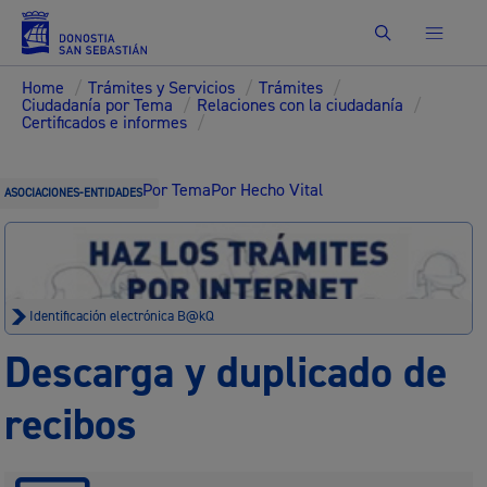
Buscar
Home
/
Trámites y Servicios
/
Trámites
/
Ciudadanía por Tema
/
Relaciones con la ciudadanía
/
Certificados e informes
/
Por Tema
Por Hecho Vital
ASOCIACIONES-ENTIDADES
Identificación electrónica B@kQ
Descarga y duplicado de
recibos