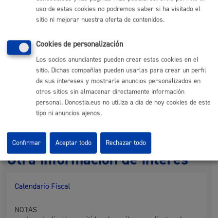
uso de estas cookies no podremos saber si ha visitado el
sitio ni mejorar nuestra oferta de contenidos.
Responsable de la tramitación
Cookies de personalización
Departamento:
Dirección Financiera
Los socios anunciantes pueden crear estas cookies en el
sitio. Dichas compañías pueden usarlas para crear un perfil
de sus intereses y mostrarle anuncios personalizados en
otros sitios sin almacenar directamente información
Trámites relacionados
personal. Donostia.eus no utiliza a día de hoy cookies de este
tipo ni anuncios ajenos.
Pago online
Confirmar
Aceptar todo
Rechazar todo
Otra información de interés
Calendario Fiscal
NOTAS