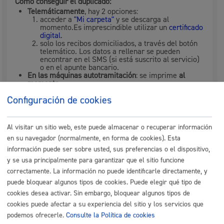
Cómo conseguir el duplicado:
Telemáticamente
, hay 2 opciones:
acceder a
"Mi carpeta"
y se descarga al
momento.Es imprescindible utilizar un
certificado
digital
.
solo los recibos domiciliados, a través del botón
telemático. Los datos a rellenar se pueden
encontrar en el SMS (si está suscrito al servicio)
o en el apunte bancario.
En las
máquinas autotramitación
: se imprime
al
momento
.
Por teléfono
: llamando al 900 71 40 33. Período de
Configuración de cookies
envío: 1 semana
En las oficinas de Udalinfo o Recaudación
: se expide
en el momento.
Al visitar un sitio web, este puede almacenar o recuperar información
en su navegador (normalmente, en forma de cookies). Esta
Se pueden obtener duplicados de:
información puede ser sobre usted, sus preferencias o el dispositivo,
Basura
y se usa principalmente para garantizar que el sitio funcione
Agua y saneamiento
Bienes inmuebles - IBI
correctamente. La información no puede identificarle directamente, y
Actividades económicas - IAE
puede bloquear algunos tipos de cookies. Puede elegir qué tipo de
Vehículos
cookies desea activar. Sin embargo, bloquear algunos tipos de
Ocupación del dominio público municipal
Multas de tráfico
cookies puede afectar a su experiencia del sitio y los servicios que
podemos ofrecerle.
Consulte la Política de cookies