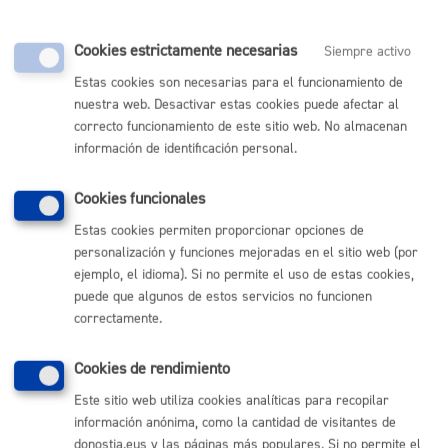
Cuándo lo pueden solicitar
Cookies estrictamente necesarias
Siempre activo
Estas cookies son necesarias para el funcionamiento de
Durante todo el año
nuestra web. Desactivar estas cookies puede afectar al
correcto funcionamiento de este sitio web. No almacenan
información de identificación personal.
Documentación necesaria
Cookies funcionales
Documento de identificación: DNI / NIE.
Estas cookies permiten proporcionar opciones de
personalización y funciones mejoradas en el sitio web (por
ejemplo, el idioma). Si no permite el uso de estas cookies,
Tamaño máximo anexos:
10 Mb
puede que algunos de estos servicios no funcionen
correctamente.
Pasos del procedimiento
Cookies de rendimiento
Este sitio web utiliza cookies analíticas para recopilar
Identificación de la persona interesada
información anónima, como la cantidad de visitantes de
Identificación del recibo a descargar
Impresión y entrega del recibo
donostia.eus y las páginas más populares. Si no permite el