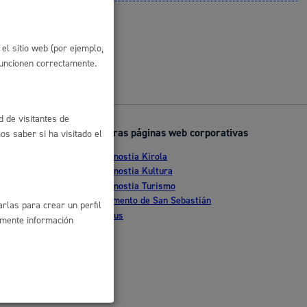
 residuos y medioambiente
el sitio web (por ejemplo,
funcionen correctamente.
d de visitantes de
Otras páginas web corporativas
s saber si ha visitado el
Donostia Kirola
nte
Donostia Kultura
Donostia Turismo
co y empleo
tia
Fomento de San Sebastián
rlas para crear un perfil
Dbus
amente información
humanos y convivencia