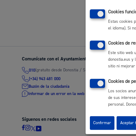
Movilidad
Cookies funci
Volver a
Estas cookies p
el idioma). Si 
Cookies de r
Seguridad ciudadana y emergencias
Este sitio web 
Comunícate con el Ayuntamiento de Donostia / San Seb
donostia.eus y 
sitio ni mejorar
(gratuito desde Donostia / San Sebastián)
010
(+34) 943 481 000
Cookies de pe
Salud Pública, animales y consumo
Buzón de la ciudadanía
Los socios anun
Informar de un error en la web
de sus interese
personal. Donost
Síguenos en redes sociales
Infancia y juventud
Confirmar
Aceptar 