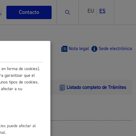
EU
ES
Buscar
Contacto
Nota legal
Sede electrónica
 en forma de cookies).
s
ra garantizar que el
unos tipos de cookies.
Listado completo de Trámites
 afectar a su
ismo
ies puede afectar al
nal.