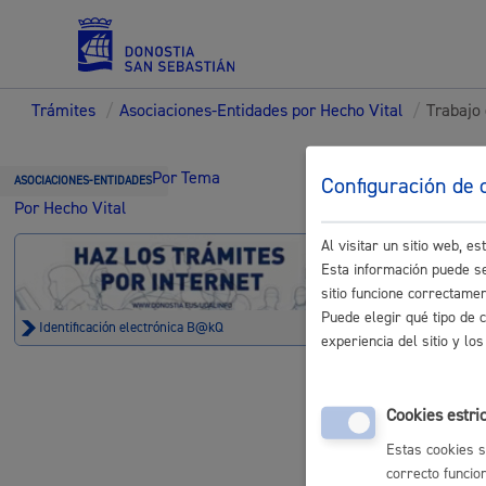
Trámites
/
Asociaciones-Entidades por Hecho Vital
/
Trabajo 
Servicios
Trámi
Por Tema
Configuración de 
ASOCIACIONES-ENTIDADES
Por Hecho Vital
Entid
Al visitar un sitio web, 
Padrón y asuntos personales
Esta información puede se
sitio funcione correctame
Puede elegir qué tipo de 
Identificación electrónica B@kQ
experiencia del sitio y l
Servicios sociales
Trabajo o 
Cookies estri
Estas cookies s
Gestiones p
correcto funcio