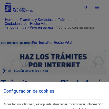
Buscar
Home
/
Trámites y Servicios
/
Trámites
/
Ciudadanía por Hecho Vital
/
Tengo familia - Vivo en pareja
/
Convivo con mi pareja
Por Tema
Por Hecho Vital
ASOCIACIONES-ENTIDADES
Identificación electrónica B@kQ
Trámites para Ciudadanía
Configuración de cookies
Sede electrónica
Nota legal
Al visitar un sitio web, este puede almacenar o recuperar información
Buscar