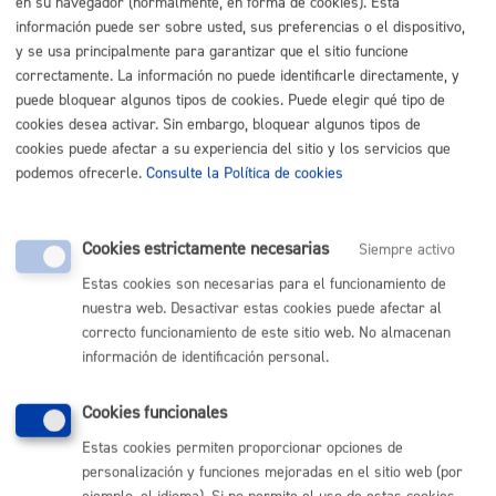
en su navegador (normalmente, en forma de cookies). Esta
información puede ser sobre usted, sus preferencias o el dispositivo,
Listado completo de Trámites
y se usa principalmente para garantizar que el sitio funcione
correctamente. La información no puede identificarle directamente, y
Convivo con mi pareja
puede bloquear algunos tipos de cookies. Puede elegir qué tipo de
cookies desea activar. Sin embargo, bloquear algunos tipos de
Bodas: Matrimonio civil en el Ayuntamiento de San
cookies puede afectar a su experiencia del sitio y los servicios que
Sebastián
* Online con certificado electrónico
podemos ofrecerle.
Consulte la Política de cookies
ONLINE
Cookies estrictamente necesarias
Siempre activo
PRESENCIAL
TELÉFONO
Estas cookies son necesarias para el funcionamiento de
nuestra web. Desactivar estas cookies puede afectar al
MÁQUINA
correcto funcionamiento de este sitio web. No almacenan
información de identificación personal.
Volver al índice
Volver atrás
Cookies funcionales
Estas cookies permiten proporcionar opciones de
personalización y funciones mejoradas en el sitio web (por
Comunícate con el Ayuntamiento de Donostia / San