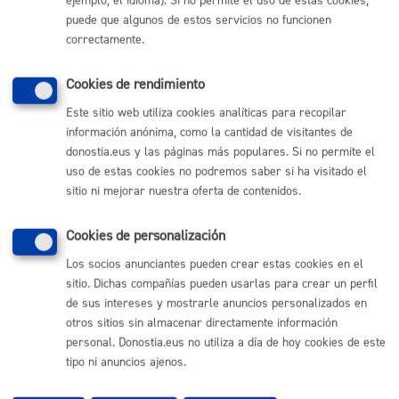
ejemplo, el idioma). Si no permite el uso de estas cookies,
Sebastián
puede que algunos de estos servicios no funcionen
(gratuito desde Donostia / San Sebastián)
010
correctamente.
(+34) 943 481 000
Cookies de rendimiento
Buzón de la ciudadanía
Informar de un error en la web
Este sitio web utiliza cookies analíticas para recopilar
información anónima, como la cantidad de visitantes de
donostia.eus y las páginas más populares. Si no permite el
Enlaces útiles
uso de estas cookies no podremos saber si ha visitado el
sitio ni mejorar nuestra oferta de contenidos.
Ofertas de empleo
Perfil del contratante
Sede electrónica
Cookies de personalización
Mapas - GeoDonostia
Los socios anunciantes pueden crear estas cookies en el
Sala de prensa
sitio. Dichas compañías pueden usarlas para crear un perfil
Mapa web
de sus intereses y mostrarle anuncios personalizados en
otros sitios sin almacenar directamente información
Otras páginas web corporativas
personal. Donostia.eus no utiliza a día de hoy cookies de este
tipo ni anuncios ajenos.
Donostia Kirola
Donostia Kultura