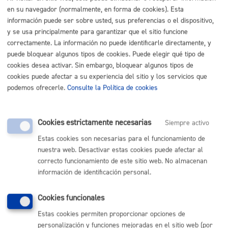
en su navegador (normalmente, en forma de cookies). Esta
Buscar
información puede ser sobre usted, sus preferencias o el dispositivo,
Listado completo de Trámites
y se usa principalmente para garantizar que el sitio funcione
correctamente. La información no puede identificarle directamente, y
Mujer
puede bloquear algunos tipos de cookies. Puede elegir qué tipo de
cookies desea activar. Sin embargo, bloquear algunos tipos de
cookies puede afectar a su experiencia del sitio y los servicios que
Inscripción para participar en actividades relacionadas con
podemos ofrecerle.
Consulte la Política de cookies
Igualdad y Casa de las Mujeres
ONLINE
Cookies estrictamente necesarias
Siempre activo
PRESENCIAL
Estas cookies son necesarias para el funcionamiento de
TELÉFONO
nuestra web. Desactivar estas cookies puede afectar al
MÁQUINA
correcto funcionamiento de este sitio web. No almacenan
información de identificación personal.
Volver al índice
Volver atrás
Cookies funcionales
Estas cookies permiten proporcionar opciones de
personalización y funciones mejoradas en el sitio web (por