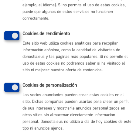
ejemplo, el idioma). Si no permite el uso de estas cookies,
Comunícate con el Ayuntamiento de Donostia / San
Sebastián
puede que algunos de estos servicios no funcionen
correctamente.
(gratuito desde Donostia / San Sebastián)
010
(+34) 943 481 000
Cookies de rendimiento
Buzón de la ciudadanía
Este sitio web utiliza cookies analíticas para recopilar
Informar de un error en la web
información anónima, como la cantidad de visitantes de
donostia.eus y las páginas más populares. Si no permite el
uso de estas cookies no podremos saber si ha visitado el
Enlaces útiles
sitio ni mejorar nuestra oferta de contenidos.
Ofertas de empleo
Perfil del contratante
Cookies de personalización
Sede electrónica
Mapas - GeoDonostia
Los socios anunciantes pueden crear estas cookies en el
Sala de prensa
sitio. Dichas compañías pueden usarlas para crear un perfil
Mapa web
de sus intereses y mostrarle anuncios personalizados en
otros sitios sin almacenar directamente información
personal. Donostia.eus no utiliza a día de hoy cookies de este
Otras páginas web corporativas
tipo ni anuncios ajenos.
Donostia Kirola