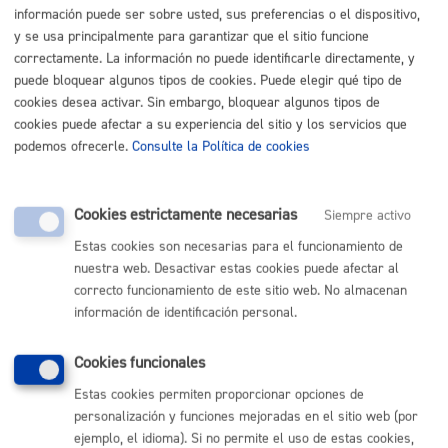
información puede ser sobre usted, sus preferencias o el dispositivo,
Buscar
y se usa principalmente para garantizar que el sitio funcione
correctamente. La información no puede identificarle directamente, y
Listado completo de Trámites
puede bloquear algunos tipos de cookies. Puede elegir qué tipo de
cookies desea activar. Sin embargo, bloquear algunos tipos de
cookies puede afectar a su experiencia del sitio y los servicios que
Quiero estudiar o formarme
podemos ofrecerle.
Consulte la Política de cookies
Mujer
Cookies estrictamente necesarias
Siempre activo
Estas cookies son necesarias para el funcionamiento de
Población en general
nuestra web. Desactivar estas cookies puede afectar al
correcto funcionamiento de este sitio web. No almacenan
información de identificación personal.
Volver al índice
Volver atrás
Cookies funcionales
Estas cookies permiten proporcionar opciones de
Comunícate con el Ayuntamiento de Donostia / San
personalización y funciones mejoradas en el sitio web (por
Sebastián
ejemplo, el idioma). Si no permite el uso de estas cookies,