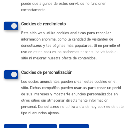
puede que algunos de estos servicios no funcionen
(gratuito desde Donostia / San Sebastián)
010
correctamente.
(+34) 943 481 000
Buzón de la ciudadanía
Cookies de rendimiento
Informar de un error en la web
Este sitio web utiliza cookies analíticas para recopilar
información anónima, como la cantidad de visitantes de
Enlaces útiles
donostia.eus y las páginas más populares. Si no permite el
uso de estas cookies no podremos saber si ha visitado el
Ofertas de empleo
sitio ni mejorar nuestra oferta de contenidos.
Perfil del contratante
Sede electrónica
Cookies de personalización
Mapas - GeoDonostia
Sala de prensa
Los socios anunciantes pueden crear estas cookies en el
Mapa web
sitio. Dichas compañías pueden usarlas para crear un perfil
de sus intereses y mostrarle anuncios personalizados en
otros sitios sin almacenar directamente información
Otras páginas web corporativas
personal. Donostia.eus no utiliza a día de hoy cookies de este
Donostia Kirola
tipo ni anuncios ajenos.
Donostia Kultura
Donostia Turismo