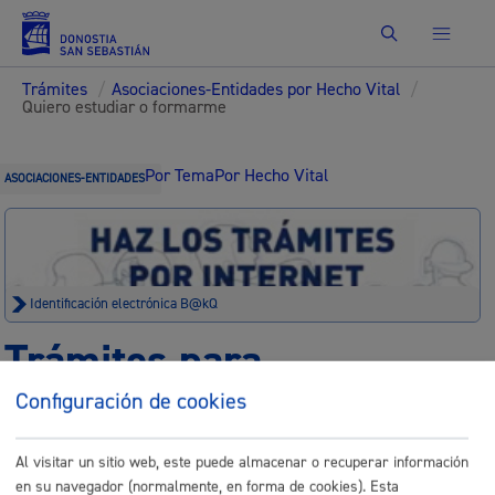
Buscar
Trámites
/
Asociaciones-Entidades por Hecho Vital
/
Quiero estudiar o formarme
Por Tema
Por Hecho Vital
ASOCIACIONES-ENTIDADES
Identificación electrónica B@kQ
Trámites para
Asociaciones-Entidades
Configuración de cookies
Al visitar un sitio web, este puede almacenar o recuperar información
Sede electrónica
Nota legal
en su navegador (normalmente, en forma de cookies). Esta