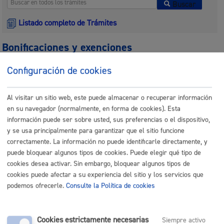
Buscar
Listado completo de Trámites
Bonificaciones y exenciones
Configuración de cookies
Exención de recargo en la cuota Impuesto de Bienes
Inmuebles (IBI), residencia no habitual
* Online con certificado
electrónico
Al visitar un sitio web, este puede almacenar o recuperar información
en su navegador (normalmente, en forma de cookies). Esta
información puede ser sobre usted, sus preferencias o el dispositivo,
ONLINE
y se usa principalmente para garantizar que el sitio funcione
PRESENCIAL
correctamente. La información no puede identificarle directamente, y
TELÉFONO
puede bloquear algunos tipos de cookies. Puede elegir qué tipo de
MÁQUINA
cookies desea activar. Sin embargo, bloquear algunos tipos de
cookies puede afectar a su experiencia del sitio y los servicios que
Bonificaciones y exenciones en el Impuesto para Vehículos
*
podemos ofrecerle.
Consulte la Política de cookies
Online con certificado electrónico
ONLINE
Cookies estrictamente necesarias
Siempre activo