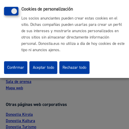
(gratuito desde Donostia / San Sebastián)
010
Cookies de personalización
(+34) 943 481 000
Los socios anunciantes pueden crear estas cookies en el
Buzón de la ciudadanía
sitio. Dichas compañías pueden usarlas para crear un perfil
Informar de un error en la web
de sus intereses y mostrarle anuncios personalizados en
otros sitios sin almacenar directamente información
personal. Donostia.eus no utiliza a día de hoy cookies de este
Enlaces útiles
tipo ni anuncios ajenos.
Ofertas de empleo
Perfil del contratante
Confirmar
Aceptar todo
Rechazar todo
Sede electrónica
Mapas - GeoDonostia
Sala de prensa
Mapa web
Otras páginas web corporativas
Donostia Kirola
Donostia Kultura
Donostia Turismo