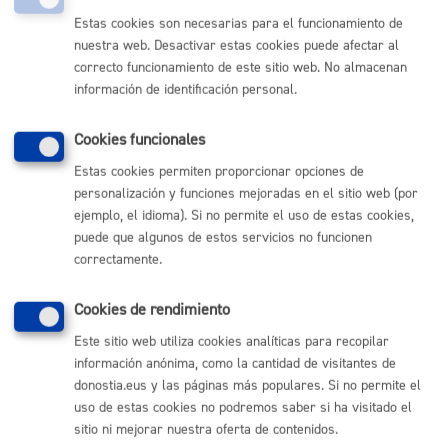
PRESENCIAL
Estas cookies son necesarias para el funcionamiento de
TELÉFONO
nuestra web. Desactivar estas cookies puede afectar al
MÁQUINA
correcto funcionamiento de este sitio web. No almacenan
información de identificación personal.
Bonificaciones y exenciones en el Impuesto sobre Bienes
Inmuebles (IBI)
* Online con certificado electrónico
Cookies funcionales
Estas cookies permiten proporcionar opciones de
ONLINE
personalización y funciones mejoradas en el sitio web (por
PRESENCIAL
ejemplo, el idioma). Si no permite el uso de estas cookies,
TELÉFONO
puede que algunos de estos servicios no funcionen
correctamente.
MÁQUINA
Cookies de rendimiento
Volver al índice
Volver atrás
Este sitio web utiliza cookies analíticas para recopilar
información anónima, como la cantidad de visitantes de
donostia.eus y las páginas más populares. Si no permite el
uso de estas cookies no podremos saber si ha visitado el
Comunícate con el Ayuntamiento de Donostia / San
sitio ni mejorar nuestra oferta de contenidos.
Sebastián