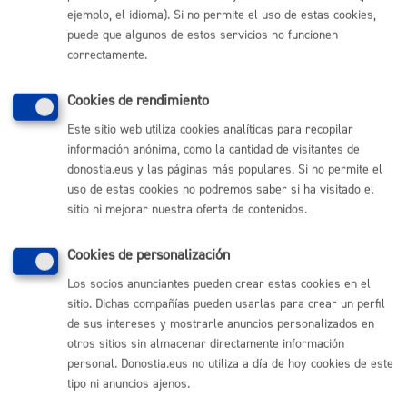
ejemplo, el idioma). Si no permite el uso de estas cookies,
Comunícate con el Ayuntamiento de Donostia / San
Sebastián
puede que algunos de estos servicios no funcionen
correctamente.
(gratuito desde Donostia / San Sebastián)
010
(+34) 943 481 000
Cookies de rendimiento
Buzón de la ciudadanía
Este sitio web utiliza cookies analíticas para recopilar
Informar de un error en la web
información anónima, como la cantidad de visitantes de
donostia.eus y las páginas más populares. Si no permite el
uso de estas cookies no podremos saber si ha visitado el
Enlaces útiles
sitio ni mejorar nuestra oferta de contenidos.
Ofertas de empleo
Perfil del contratante
Cookies de personalización
Sede electrónica
Mapas - GeoDonostia
Los socios anunciantes pueden crear estas cookies en el
Sala de prensa
sitio. Dichas compañías pueden usarlas para crear un perfil
Mapa web
de sus intereses y mostrarle anuncios personalizados en
otros sitios sin almacenar directamente información
personal. Donostia.eus no utiliza a día de hoy cookies de este
Otras páginas web corporativas
tipo ni anuncios ajenos.
Donostia Kirola