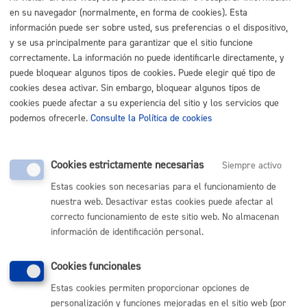
en su navegador (normalmente, en forma de cookies). Esta
Buscar
información puede ser sobre usted, sus preferencias o el dispositivo,
Listado completo de Trámites
y se usa principalmente para garantizar que el sitio funcione
correctamente. La información no puede identificarle directamente, y
Personas extranjeras
puede bloquear algunos tipos de cookies. Puede elegir qué tipo de
cookies desea activar. Sin embargo, bloquear algunos tipos de
cookies puede afectar a su experiencia del sitio y los servicios que
Acceso a Zona de Bajas Emisiones (ZBE) a matrículas
podemos ofrecerle.
Consulte la Política de cookies
extranjeras
ONLINE
Cookies estrictamente necesarias
Siempre activo
PRESENCIAL
Estas cookies son necesarias para el funcionamiento de
TELÉFONO
nuestra web. Desactivar estas cookies puede afectar al
MÁQUINA
correcto funcionamiento de este sitio web. No almacenan
información de identificación personal.
Volver al índice
Volver atrás
Cookies funcionales
Estas cookies permiten proporcionar opciones de
personalización y funciones mejoradas en el sitio web (por